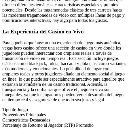
ofrecen diferentes temáticas, características especiales y premios
potenciales. Desde las tragamonedas clásicas de tres carretes hasta
las modernas tragamonedas de video con múltiples líneas de pago y
bonificaciones interactivas, hay algo para todos los gustos.
La Experiencia del Casino en Vivo
Para aquellos que buscan una experiencia de juego más auténtica,
vegas hero casino ofrece una sección de casino en vivo donde los
jugadores pueden interactuar con crupieres reales a través de
transmisión de video en tiempo real. Esta sección incluye juegos
clásicos como blackjack, ruleta, baccarat y póker, así como variantes
más modernas y emocionantes. La posibilidad de jugar con
crupieres reales y otros jugadores añade un elemento social al juego
en línea, lo que puede ser especialmente atractivo para aquellos que
extrañan la atmósfera de un casino tradicional. Además, la
transparencia y la confianza que ofrece el juego en vivo son
innegables, ya que los jugadores pueden ver el desarrollo del juego
en tiempo real y asegurarse de que todo sea justo y legal.
Tipo de Juego
Proveedores Principales
Características Destacadas
Porcentaje de Retorno al Jugador (RTP) Promedio