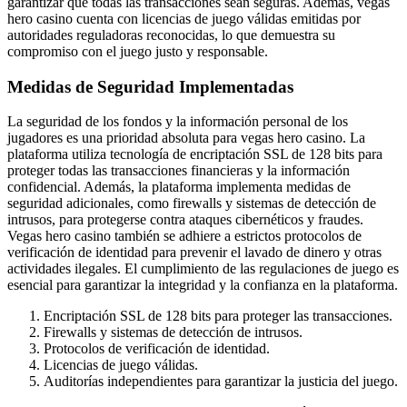
garantizar que todas las transacciones sean seguras. Además, vegas
hero casino cuenta con licencias de juego válidas emitidas por
autoridades reguladoras reconocidas, lo que demuestra su
compromiso con el juego justo y responsable.
Medidas de Seguridad Implementadas
La seguridad de los fondos y la información personal de los
jugadores es una prioridad absoluta para vegas hero casino. La
plataforma utiliza tecnología de encriptación SSL de 128 bits para
proteger todas las transacciones financieras y la información
confidencial. Además, la plataforma implementa medidas de
seguridad adicionales, como firewalls y sistemas de detección de
intrusos, para protegerse contra ataques cibernéticos y fraudes.
Vegas hero casino también se adhiere a estrictos protocolos de
verificación de identidad para prevenir el lavado de dinero y otras
actividades ilegales. El cumplimiento de las regulaciones de juego es
esencial para garantizar la integridad y la confianza en la plataforma.
Encriptación SSL de 128 bits para proteger las transacciones.
Firewalls y sistemas de detección de intrusos.
Protocolos de verificación de identidad.
Licencias de juego válidas.
Auditorías independientes para garantizar la justicia del juego.