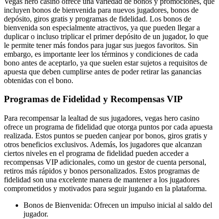
Vegas hero casino ofrece una variedad de bonos y promociones, que
incluyen bonos de bienvenida para nuevos jugadores, bonos de
depósito, giros gratis y programas de fidelidad. Los bonos de
bienvenida son especialmente atractivos, ya que pueden llegar a
duplicar o incluso triplicar el primer depósito de un jugador, lo que
le permite tener más fondos para jugar sus juegos favoritos. Sin
embargo, es importante leer los términos y condiciones de cada
bono antes de aceptarlo, ya que suelen estar sujetos a requisitos de
apuesta que deben cumplirse antes de poder retirar las ganancias
obtenidas con el bono.
Programas de Fidelidad y Recompensas VIP
Para recompensar la lealtad de sus jugadores, vegas hero casino
ofrece un programa de fidelidad que otorga puntos por cada apuesta
realizada. Estos puntos se pueden canjear por bonos, giros gratis y
otros beneficios exclusivos. Además, los jugadores que alcanzan
ciertos niveles en el programa de fidelidad pueden acceder a
recompensas VIP adicionales, como un gestor de cuenta personal,
retiros más rápidos y bonos personalizados. Estos programas de
fidelidad son una excelente manera de mantener a los jugadores
comprometidos y motivados para seguir jugando en la plataforma.
Bonos de Bienvenida: Ofrecen un impulso inicial al saldo del
jugador.