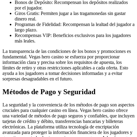
Bonos de Depósito: Recompensan los depósitos realizados
por el jugador.
Giros Gratis: Permiten jugar a las tragamonedas sin gastar
dinero real.
Programas de Fidelidad: Recompensan la lealtad del jugador a
largo plazo.
Recompensas VIP: Beneficios exclusivos para los jugadores
más leales.
La transparencia de las condiciones de los bonos y promociones es
fundamental. Vegas hero casino se esfuerza por proporcionar
información clara y precisa sobre los requisitos de apuesta, los
límites de retiro y otras restricciones aplicables a cada oferta. Esto
ayuda a los jugadores a tomar decisiones informadas y a evitar
sorpresas desagradables en el futuro.
Métodos de Pago y Seguridad
La seguridad y la conveniencia de los métodos de pago son aspectos
cruciales para cualquier casino en línea. Vegas hero casino ofrece
una variedad de métodos de pago seguros y confiables, que incluyen
tarjetas de crédito y débito, transferencias bancarias y billeteras
electrónicas. La plataforma utiliza tecnología de encriptación
avanzada para proteger la información financiera de los jugadores y