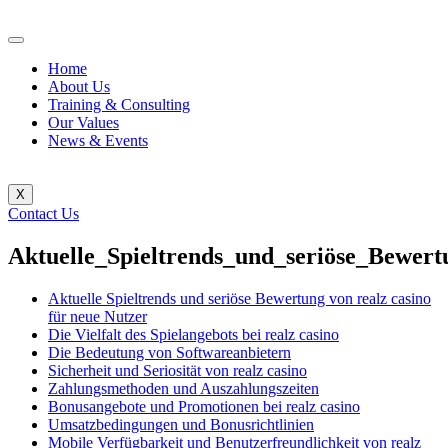
Home
About Us
Training & Consulting
Our Values
News & Events
X
Contact Us
Aktuelle_Spieltrends_und_seriöse_Bewer
Aktuelle Spieltrends und seriöse Bewertung von realz casino
für neue Nutzer
Die Vielfalt des Spielangebots bei realz casino
Die Bedeutung von Softwareanbietern
Sicherheit und Seriosität von realz casino
Zahlungsmethoden und Auszahlungszeiten
Bonusangebote und Promotionen bei realz casino
Umsatzbedingungen und Bonusrichtlinien
Mobile Verfügbarkeit und Benutzerfreundlichkeit von realz