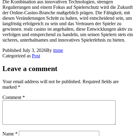
Die Kombination aus innovativen Technologien, strengen
Regulierungen und einem Fokus auf Spielerschutz wird die Zukunft
der Online-Casino-Branche maßgeblich prägen. Die Fähigkeit, mit
diesen Veränderungen Schritt zu halten, wird entscheidend sein, um
langfristig erfolgreich zu sein und das Vertrauen der Spieler zu
gewinnen. realz casino ist angehalten, diese Entwicklungen aktiv zu
verfolgen und entsprechend zu handeln, um seinen Spielern stets ein
sicheres, unterhaltsames und innovatives Spielerlebnis zu bieten.
Published
July 3, 2026
By
itsme
Categorized as
Post
Leave a comment
Your email address will not be published.
Required fields are
marked
*
Comment
*
Name
*