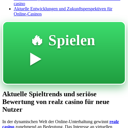
casino
Aktuelle Entwicklungen und Zukunftsperspektiven für
Online-Casinos
🔥 Spielen
▶️
Aktuelle Spieltrends und seriöse
Bewertung von realz casino für neue
Nutzer
In der dynamischen Welt der Online-Unterhaltung gewinnt
realz
casino
zunehmend an Bedeutung. Das Interesse an virtuellen