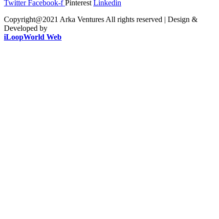
Twitter
Facebook-f
Pinterest
Linkedin
Copyright@2021 Arka Ventures All rights reserved | Design &
Developed by
iLoopWorld Web