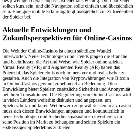
des jeweiligen Geräts anpasst, ist ebenfalls wichtig. Die Ladezeiten
sollten kurz sein, und die Navigation sollte einfach und übersichtlich
sein. Eine gute mobile Erfahrung trägt maßgeblich zur Zufriedenheit
der Spieler bei.
Aktuelle Entwicklungen und
Zukunftsperspektiven für Online-Casinos
Die Welt der Online-Casinos ist einem ständigen Wandel
unterworfen. Neue Technologien und Trends prägen die Branche
und beeinflussen die Art und Weise, wie Spieler online spielen.
Virtual Reality (VR) und Augmented Reality (AR) haben das
Potenzial, das Spielerlebnis noch immersiver und realistischer zu
gestalten. Auch die Integration von Kryptowährungen wie Bitcoin
in Online-Casinos gewinnt zunehmend an Bedeutung. Diese
Entwicklung bietet Spielern zusätzliche Sicherheit und Anonymität
bei ihren Transaktionen. Die Regulierung von Online-Casinos wird
in vielen Ländern weiterhin diskutiert und angepasst, um
Spielerschutz und fairen Wettbewerb zu gewährleisten. realz casino
muss sich diesen Entwicklungen anpassen und kontinuierlich in
neue Technologien und Sicherheitsmaßnahmen investieren, um
seine Position im Markt zu behaupten und seinen Spielern ein
erstklassiges Spielerlebnis zu bieten.