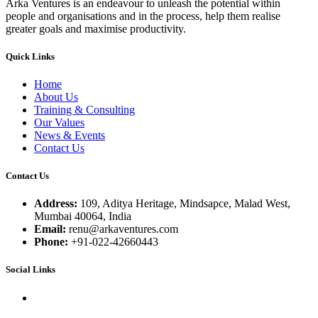
Arka Ventures is an endeavour to unleash the potential within
people and organisations and in the process, help them realise
greater goals and maximise productivity.
Quick Links
Home
About Us
Training & Consulting
Our Values
News & Events
Contact Us
Contact Us
Address:
109, Aditya Heritage, Mindsapce, Malad West,
Mumbai 40064, India
Email:
renu@arkaventures.com
Phone:
+91-022-42660443
Social Links