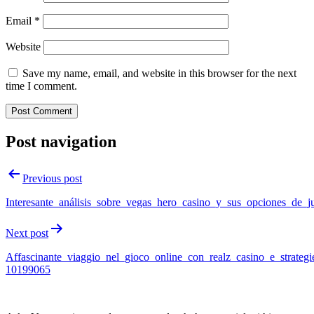
Email
*
Website
Save my name, email, and website in this browser for the next
time I comment.
Post navigation
Previous post
Interesante_análisis_sobre_vegas_hero_casino_y_sus_opciones_de_
Next post
Affascinante_viaggio_nel_gioco_online_con_realz_casino_e_strategi
10199065