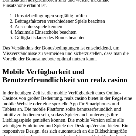
Einsatzhöhe erlaubt ist.
Umsatzbedingungen sorgfältig prüfen
Beitragsfaktoren verschiedener Spiele beachten
Ausschlussspiele kennen
Maximale Einsatzhöhe beachten
Gültigkeitsdauer des Bonus beachten
Das Verständnis der Bonusbedingungen ist entscheidend, um
Missverständnisse zu vermeiden und sicherzustellen, dass man die
Vorteile der Bonusangebote optimal nutzen kann.
Mobile Verfügbarkeit und
Benutzerfreundlichkeit von realz casino
In der heutigen Zeit ist die mobile Verfügbarkeit eines Online-
Casinos von großer Bedeutung. realz casino bietet in der Regel eine
mobile Website oder eine spezielle App für Smartphones und
Tablets an. Die mobile Plattform sollte benutzerfreundlich und
intuitiv zu bedienen sein, sodass Spieler auch unterwegs ihre
Lieblingsspiele genießen können. Die mobile Version sollte alle
wichtigen Funktionen und Spiele der Desktop-Version bieten. Ein
responsives Design, das sich automatisch an die Bildschirmgröße