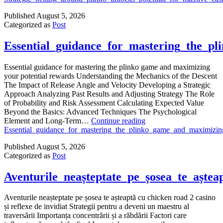
Published
August 5, 2026
Categorized as
Post
Essential_guidance_for_mastering_the_p
Essential guidance for mastering the plinko game and maximizing
your potential rewards Understanding the Mechanics of the Descent
The Impact of Release Angle and Velocity Developing a Strategic
Approach Analyzing Past Results and Adjusting Strategy The Role
of Probability and Risk Assessment Calculating Expected Value
Beyond the Basics: Advanced Techniques The Psychological
Element and Long-Term…
Continue reading
Essential_guidance_for_mastering_the_plinko_game_and_maximizing
Published
August 5, 2026
Categorized as
Post
Aventurile_neașteptate_pe_șosea_te_aștea
Aventurile neașteptate pe șosea te așteaptă cu chicken road 2 casino
și reflexe de invidiat Strategii pentru a deveni un maestru al
traversării Importanța concentrării și a răbdării Factori care