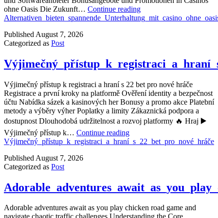
und Softwareanbieter Bonusangebote und Promotionen in Casinos
ohne Oasis Die Zukunft…
Continue reading
Alternativen_bieten_spannende_Unterhaltung_mit_casino_ohne_oasi
Published
August 7, 2026
Categorized as
Post
Výjimečný_přístup_k_registraci_a_hraní
Výjimečný přístup k registraci a hraní s 22 bet pro nové hráče
Registrace a první kroky na platformě Ověření identity a bezpečnost
účtu Nabídka sázek a kasinových her Bonusy a promo akce Platební
metody a výběry výher Poplatky a limity Zákaznická podpora a
dostupnost Dlouhodobá udržitelnost a rozvoj platformy 🔥 Hraj ▶️
Výjimečný přístup k…
Continue reading
Výjimečný_přístup_k_registraci_a_hraní_s_22_bet_pro_nové_hráče
Published
August 7, 2026
Categorized as
Post
Adorable_adventures_await_as_you_play_
Adorable adventures await as you play chicken road game and
navigate chaotic traffic challenges Understanding the Core