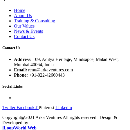
Home
About Us
Training & Consulting
Our Values
News & Events
Contact Us
Contact Us
Address:
109, Aditya Heritage, Mindsapce, Malad West,
Mumbai 40064, India
Email:
renu@arkaventures.com
Phone:
+91-022-42660443
Social Links
Twitter
Facebook-f
Pinterest
Linkedin
Copyright@2021 Arka Ventures All rights reserved | Design &
Developed by
iLoopWorld Web