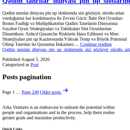
Qədim_tanrılar_dünyası_pin_up_slotlarınd
Qədim tanrılar dünyası pin up slotlarında sizi gözləyir, sürətlə artan
vurduğunuz hər kombinasiya ilə Zevsin Gücü: İlahi Slot Oyunları
Bonus Fəallığı və Multiplikatorlar Qədim Tanrıların Dünyasına
Səyahət Oyun Strategiyaları və Taktikaları Slot Oyunlarının
Dinamikası: Ardıcıl Qazanclar Risklərin İdarə Edilməsi və Mərc
Stratejiyaları pin up Kazinosunda Yüksək Temp və Böyük Potensial
Olimp Tanrıları ilə Qazanma İmkanları:…
Continue reading
Qədim_tanrılar_dünyası_pin_up_slotlarında_sizi_gözləyir_sürətlə_art
Published
August 5, 2026
Categorized as
Post
Posts pagination
Page 1
…
Page 249
Older
posts
Arka Ventures is an endeavour to unleash the potential within
people and organisations and in the process, help them realise
greater goals and maximise productivity.
Quick Links