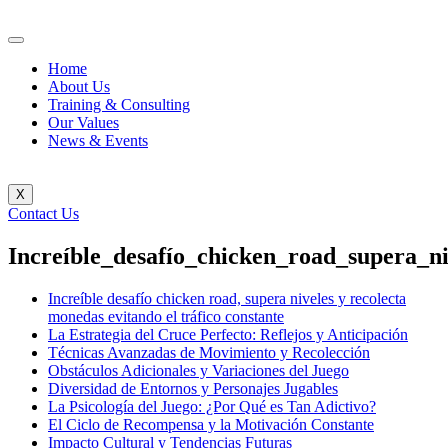
Home
About Us
Training & Consulting
Our Values
News & Events
X
Contact Us
Increíble_desafío_chicken_road_supera_n
Increíble desafío chicken road, supera niveles y recolecta
monedas evitando el tráfico constante
La Estrategia del Cruce Perfecto: Reflejos y Anticipación
Técnicas Avanzadas de Movimiento y Recolección
Obstáculos Adicionales y Variaciones del Juego
Diversidad de Entornos y Personajes Jugables
La Psicología del Juego: ¿Por Qué es Tan Adictivo?
El Ciclo de Recompensa y la Motivación Constante
Impacto Cultural y Tendencias Futuras