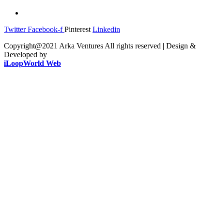
Twitter
Facebook-f
Pinterest
Linkedin
Copyright@2021 Arka Ventures All rights reserved | Design &
Developed by
iLoopWorld Web