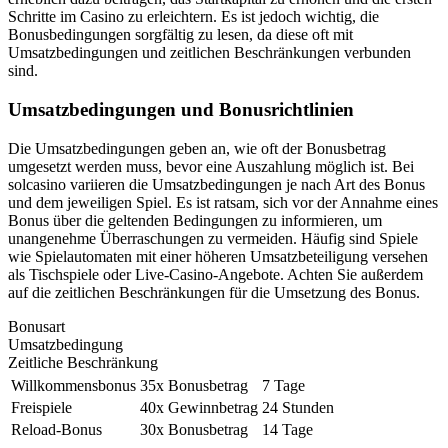
Schritte im Casino zu erleichtern. Es ist jedoch wichtig, die
Bonusbedingungen sorgfältig zu lesen, da diese oft mit
Umsatzbedingungen und zeitlichen Beschränkungen verbunden
sind.
Umsatzbedingungen und Bonusrichtlinien
Die Umsatzbedingungen geben an, wie oft der Bonusbetrag
umgesetzt werden muss, bevor eine Auszahlung möglich ist. Bei
solcasino variieren die Umsatzbedingungen je nach Art des Bonus
und dem jeweiligen Spiel. Es ist ratsam, sich vor der Annahme eines
Bonus über die geltenden Bedingungen zu informieren, um
unangenehme Überraschungen zu vermeiden. Häufig sind Spiele
wie Spielautomaten mit einer höheren Umsatzbeteiligung versehen
als Tischspiele oder Live-Casino-Angebote. Achten Sie außerdem
auf die zeitlichen Beschränkungen für die Umsetzung des Bonus.
Bonusart
Umsatzbedingung
Zeitliche Beschränkung
Willkommensbonus
35x Bonusbetrag
7 Tage
Freispiele
40x Gewinnbetrag
24 Stunden
Reload-Bonus
30x Bonusbetrag
14 Tage