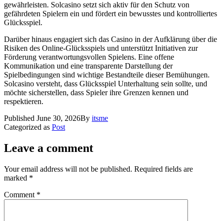
gewährleisten. Solcasino setzt sich aktiv für den Schutz von
gefährdeten Spielern ein und fördert ein bewusstes und kontrolliertes
Glücksspiel.
Darüber hinaus engagiert sich das Casino in der Aufklärung über die
Risiken des Online-Glücksspiels und unterstützt Initiativen zur
Förderung verantwortungsvollen Spielens. Eine offene
Kommunikation und eine transparente Darstellung der
Spielbedingungen sind wichtige Bestandteile dieser Bemühungen.
Solcasino versteht, dass Glücksspiel Unterhaltung sein sollte, und
möchte sicherstellen, dass Spieler ihre Grenzen kennen und
respektieren.
Published
June 30, 2026
By
itsme
Categorized as
Post
Leave a comment
Your email address will not be published.
Required fields are
marked
*
Comment
*