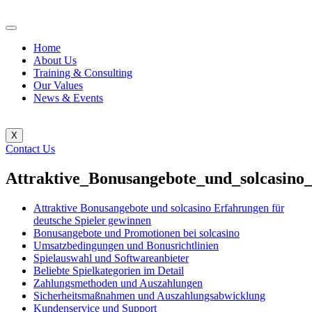
Home
About Us
Training & Consulting
Our Values
News & Events
X
Contact Us
Attraktive_Bonusangebote_und_solcasino
Attraktive Bonusangebote und solcasino Erfahrungen für
deutsche Spieler gewinnen
Bonusangebote und Promotionen bei solcasino
Umsatzbedingungen und Bonusrichtlinien
Spielauswahl und Softwareanbieter
Beliebte Spielkategorien im Detail
Zahlungsmethoden und Auszahlungen
Sicherheitsmaßnahmen und Auszahlungsabwicklung
Kundenservice und Support