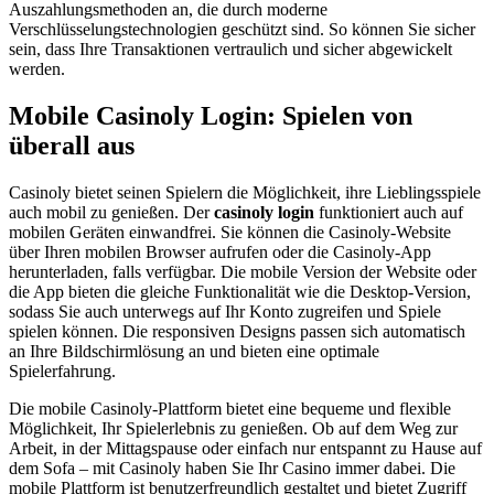
Auszahlungsmethoden an, die durch moderne
Verschlüsselungstechnologien geschützt sind. So können Sie sicher
sein, dass Ihre Transaktionen vertraulich und sicher abgewickelt
werden.
Mobile Casinoly Login: Spielen von
überall aus
Casinoly bietet seinen Spielern die Möglichkeit, ihre Lieblingsspiele
auch mobil zu genießen. Der
casinoly login
funktioniert auch auf
mobilen Geräten einwandfrei. Sie können die Casinoly-Website
über Ihren mobilen Browser aufrufen oder die Casinoly-App
herunterladen, falls verfügbar. Die mobile Version der Website oder
die App bieten die gleiche Funktionalität wie die Desktop-Version,
sodass Sie auch unterwegs auf Ihr Konto zugreifen und Spiele
spielen können. Die responsiven Designs passen sich automatisch
an Ihre Bildschirmlösung an und bieten eine optimale
Spielerfahrung.
Die mobile Casinoly-Plattform bietet eine bequeme und flexible
Möglichkeit, Ihr Spielerlebnis zu genießen. Ob auf dem Weg zur
Arbeit, in der Mittagspause oder einfach nur entspannt zu Hause auf
dem Sofa – mit Casinoly haben Sie Ihr Casino immer dabei. Die
mobile Plattform ist benutzerfreundlich gestaltet und bietet Zugriff