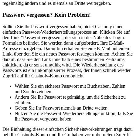
regelmäßig ändern und es niemals an Dritte weitergeben.
Passwort vergessen? Kein Problem!
Sollten Sie Ihr Passwort vergessen haben, bietet Casinoly einen
einfachen Passwort-Wiederherstellungsprozess an. Klicken Sie auf
den Link "Passwort vergessen", der sich in der Nähe des Login-
Formulars befindet. Sie werden dann aufgefordert, Ihre E-Mail-
Adresse einzugeben. Daraufhin erhalten Sie eine E-Mail mit einem
Link, über den Sie ein neues Passwort festlegen können. Achten Sie
darauf, dass Sie den Link innerhalb eines bestimmten Zeitraums
anklicken, da er sonst ungültig wird. Die Wiederherstellung des
Passworts ist ein unkomplizierter Prozess, der Ihnen schnell wieder
Zugriff auf Ihr Casinoly-Konto ermöglicht.
Wählen Sie ein sicheres Passwort mit Buchstaben, Zahlen
und Sonderzeichen.
Ändern Sie Ihr Passwort regelmäßig, um die Sicherheit zu
erhöhen.
Geben Sie Ihr Passwort niemals an Dritte weiter.
Nutzen Sie die Passwort-Wiederherstellungsfunktion, falls Sie
Ihr Passwort vergessen haben.
Die Einhaltung dieser einfachen Sicherheitsvorkehrungen trägt dazu
bei, Ihr Casinoly-Konto und Ihr Guthaben vor unbefugtem Zugriff