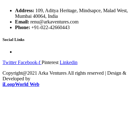
Address:
109, Aditya Heritage, Mindsapce, Malad West,
Mumbai 40064, India
Email:
renu@arkaventures.com
Phone:
+91-022-42660443
Social Links
Twitter
Facebook-f
Pinterest
Linkedin
Copyright@2021 Arka Ventures All rights reserved | Design &
Developed by
iLoopWorld Web