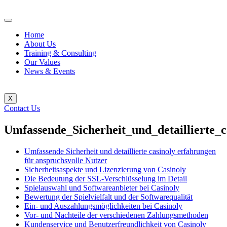
Home
About Us
Training & Consulting
Our Values
News & Events
X
Contact Us
Umfassende_Sicherheit_und_detaillierte_
Umfassende Sicherheit und detaillierte casinoly erfahrungen
für anspruchsvolle Nutzer
Sicherheitsaspekte und Lizenzierung von Casinoly
Die Bedeutung der SSL-Verschlüsselung im Detail
Spielauswahl und Softwareanbieter bei Casinoly
Bewertung der Spielvielfalt und der Softwarequalität
Ein- und Auszahlungsmöglichkeiten bei Casinoly
Vor- und Nachteile der verschiedenen Zahlungsmethoden
Kundenservice und Benutzerfreundlichkeit von Casinoly