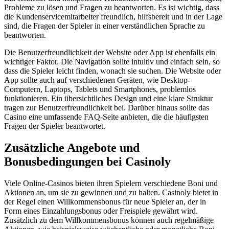
Probleme zu lösen und Fragen zu beantworten. Es ist wichtig, dass
die Kundenservicemitarbeiter freundlich, hilfsbereit und in der Lage
sind, die Fragen der Spieler in einer verständlichen Sprache zu
beantworten.
Die Benutzerfreundlichkeit der Website oder App ist ebenfalls ein
wichtiger Faktor. Die Navigation sollte intuitiv und einfach sein, so
dass die Spieler leicht finden, wonach sie suchen. Die Website oder
App sollte auch auf verschiedenen Geräten, wie Desktop-
Computern, Laptops, Tablets und Smartphones, problemlos
funktionieren. Ein übersichtliches Design und eine klare Struktur
tragen zur Benutzerfreundlichkeit bei. Darüber hinaus sollte das
Casino eine umfassende FAQ-Seite anbieten, die die häufigsten
Fragen der Spieler beantwortet.
Zusätzliche Angebote und
Bonusbedingungen bei Casinoly
Viele Online-Casinos bieten ihren Spielern verschiedene Boni und
Aktionen an, um sie zu gewinnen und zu halten. Casinoly bietet in
der Regel einen Willkommensbonus für neue Spieler an, der in
Form eines Einzahlungsbonus oder Freispiele gewährt wird.
Zusätzlich zu dem Willkommensbonus können auch regelmäßige