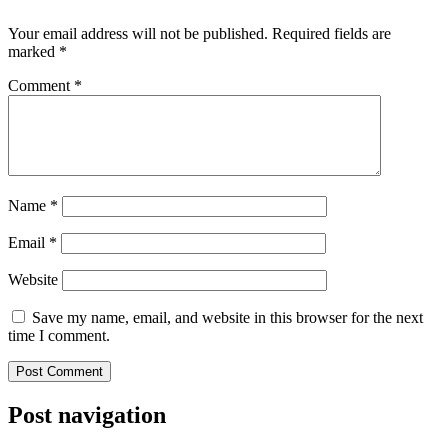
Your email address will not be published.
Required fields are
marked
*
Comment
*
Name
*
Email
*
Website
Save my name, email, and website in this browser for the next
time I comment.
Post navigation