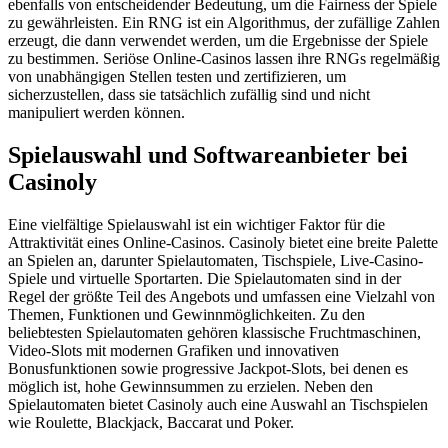
ebenfalls von entscheidender Bedeutung, um die Fairness der Spiele
zu gewährleisten. Ein RNG ist ein Algorithmus, der zufällige Zahlen
erzeugt, die dann verwendet werden, um die Ergebnisse der Spiele
zu bestimmen. Seriöse Online-Casinos lassen ihre RNGs regelmäßig
von unabhängigen Stellen testen und zertifizieren, um
sicherzustellen, dass sie tatsächlich zufällig sind und nicht
manipuliert werden können.
Spielauswahl und Softwareanbieter bei
Casinoly
Eine vielfältige Spielauswahl ist ein wichtiger Faktor für die
Attraktivität eines Online-Casinos. Casinoly bietet eine breite Palette
an Spielen an, darunter Spielautomaten, Tischspiele, Live-Casino-
Spiele und virtuelle Sportarten. Die Spielautomaten sind in der
Regel der größte Teil des Angebots und umfassen eine Vielzahl von
Themen, Funktionen und Gewinnmöglichkeiten. Zu den
beliebtesten Spielautomaten gehören klassische Fruchtmaschinen,
Video-Slots mit modernen Grafiken und innovativen
Bonusfunktionen sowie progressive Jackpot-Slots, bei denen es
möglich ist, hohe Gewinnsummen zu erzielen. Neben den
Spielautomaten bietet Casinoly auch eine Auswahl an Tischspielen
wie Roulette, Blackjack, Baccarat und Poker.