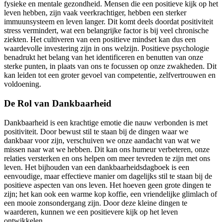
fysieke en mentale gezondheid. Mensen die een positieve kijk op het
leven hebben, zijn vaak veerkrachtiger, hebben een sterker
immuunsysteem en leven langer. Dit komt deels doordat positiviteit
stress vermindert, wat een belangrijke factor is bij veel chronische
ziekten. Het cultiveren van een positieve mindset kan dus een
waardevolle investering zijn in ons welzijn. Positieve psychologie
benadrukt het belang van het identificeren en benutten van onze
sterke punten, in plaats van ons te focussen op onze zwakheden. Dit
kan leiden tot een groter gevoel van competentie, zelfvertrouwen en
voldoening.
De Rol van Dankbaarheid
Dankbaarheid is een krachtige emotie die nauw verbonden is met
positiviteit. Door bewust stil te staan bij de dingen waar we
dankbaar voor zijn, verschuiven we onze aandacht van wat we
missen naar wat we hebben. Dit kan ons humeur verbeteren, onze
relaties versterken en ons helpen om meer tevreden te zijn met ons
leven. Het bijhouden van een dankbaarheidsdagboek is een
eenvoudige, maar effectieve manier om dagelijks stil te staan bij de
positieve aspecten van ons leven. Het hoeven geen grote dingen te
zijn; het kan ook een warme kop koffie, een vriendelijke glimlach of
een mooie zonsondergang zijn. Door deze kleine dingen te
waarderen, kunnen we een positievere kijk op het leven
ontwikkelen.