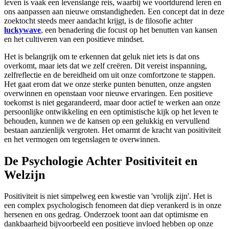
leven is vaak een levenslange reis, waarbij we voortdurend leren en
ons aanpassen aan nieuwe omstandigheden. Een concept dat in deze
zoektocht steeds meer aandacht krijgt, is de filosofie achter
luckywave
, een benadering die focust op het benutten van kansen
en het cultiveren van een positieve mindset.
Het is belangrijk om te erkennen dat geluk niet iets is dat ons
overkomt, maar iets dat we zelf creëren. Dit vereist inspanning,
zelfreflectie en de bereidheid om uit onze comfortzone te stappen.
Het gaat erom dat we onze sterke punten benutten, onze angsten
overwinnen en openstaan voor nieuwe ervaringen. Een positieve
toekomst is niet gegarandeerd, maar door actief te werken aan onze
persoonlijke ontwikkeling en een optimistische kijk op het leven te
behouden, kunnen we de kansen op een gelukkig en vervullend
bestaan aanzienlijk vergroten. Het omarmt de kracht van positiviteit
en het vermogen om tegenslagen te overwinnen.
De Psychologie Achter Positiviteit en
Welzijn
Positiviteit is niet simpelweg een kwestie van 'vrolijk zijn'. Het is
een complex psychologisch fenomeen dat diep verankerd is in onze
hersenen en ons gedrag. Onderzoek toont aan dat optimisme en
dankbaarheid bijvoorbeeld een positieve invloed hebben op onze