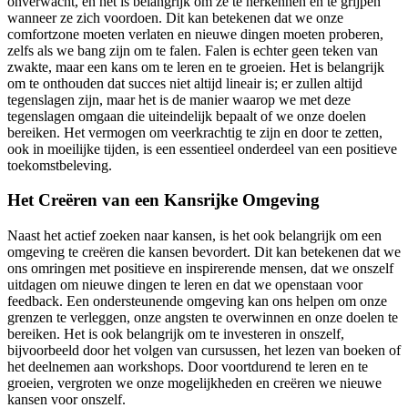
onverwacht, en het is belangrijk om ze te herkennen en te grijpen
wanneer ze zich voordoen. Dit kan betekenen dat we onze
comfortzone moeten verlaten en nieuwe dingen moeten proberen,
zelfs als we bang zijn om te falen. Falen is echter geen teken van
zwakte, maar een kans om te leren en te groeien. Het is belangrijk
om te onthouden dat succes niet altijd lineair is; er zullen altijd
tegenslagen zijn, maar het is de manier waarop we met deze
tegenslagen omgaan die uiteindelijk bepaalt of we onze doelen
bereiken. Het vermogen om veerkrachtig te zijn en door te zetten,
ook in moeilijke tijden, is een essentieel onderdeel van een positieve
toekomstbeleving.
Het Creëren van een Kansrijke Omgeving
Naast het actief zoeken naar kansen, is het ook belangrijk om een
omgeving te creëren die kansen bevordert. Dit kan betekenen dat we
ons omringen met positieve en inspirerende mensen, dat we onszelf
uitdagen om nieuwe dingen te leren en dat we openstaan voor
feedback. Een ondersteunende omgeving kan ons helpen om onze
grenzen te verleggen, onze angsten te overwinnen en onze doelen te
bereiken. Het is ook belangrijk om te investeren in onszelf,
bijvoorbeeld door het volgen van cursussen, het lezen van boeken of
het deelnemen aan workshops. Door voortdurend te leren en te
groeien, vergroten we onze mogelijkheden en creëren we nieuwe
kansen voor onszelf.