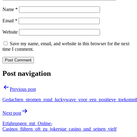
Name
*
Email
*
Website
Save my name, email, and website in this browser for the next
time I comment.
Post navigation
Previous post
Gedachten_stromen_rond_luckywave_voor_een_positieve_toekomstb
Next post
Erfahrungen_mit_Online-
Casinos_führen_oft_zu_jokerstar_casino_und_seinen_vielf