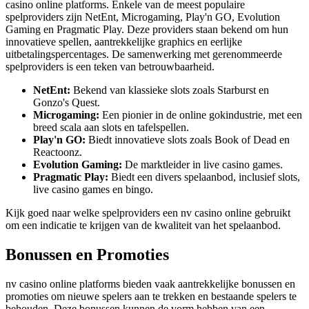
casino online platforms. Enkele van de meest populaire
spelproviders zijn NetEnt, Microgaming, Play'n GO, Evolution
Gaming en Pragmatic Play. Deze providers staan bekend om hun
innovatieve spellen, aantrekkelijke graphics en eerlijke
uitbetalingspercentages. De samenwerking met gerenommeerde
spelproviders is een teken van betrouwbaarheid.
NetEnt:
Bekend van klassieke slots zoals Starburst en
Gonzo's Quest.
Microgaming:
Een pionier in de online gokindustrie, met een
breed scala aan slots en tafelspellen.
Play'n GO:
Biedt innovatieve slots zoals Book of Dead en
Reactoonz.
Evolution Gaming:
De marktleider in live casino games.
Pragmatic Play:
Biedt een divers spelaanbod, inclusief slots,
live casino games en bingo.
Kijk goed naar welke spelproviders een nv casino online gebruikt
om een indicatie te krijgen van de kwaliteit van het spelaanbod.
Bonussen en Promoties
nv casino online platforms bieden vaak aantrekkelijke bonussen en
promoties om nieuwe spelers aan te trekken en bestaande spelers te
behouden. Deze bonussen kunnen de vorm hebben van een