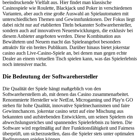
beeindruckende Vielfalt aus. Hier findet man klassische
Casinospiele wie Roulette, Blackjack und Poker in verschiedenen
Varianten, aber auch eine große Auswahl an Spielautomaten mit
unterschiedlichen Themen und Gewinnfunktionen. Der Fokus liegt
dabei nicht nur auf etablierten Titeln bekannter Softwarehersteller,
sondern auch auf innovativen Neuentwicklungen, die exklusiv bei
diesem Anbieter angeboten werden. Diese Kombination aus
Bewährtem und Neuem macht das Spieleangebot besonders
attraktiv für ein breites Publikum. Darüber hinaus bietet jokerstar
casino auch Live-Casino-Spiele an, bei denen man gegen echte
Dealer an einem virtuellen Tisch spielen kann, was das Spielerlebnis
noch intensiver macht.
Die Bedeutung der Softwarehersteller
Die Qualität der Spiele hängt maßgeblich von den
Softwareherstellern ab, mit denen das Casino zusammenarbeitet.
Renommierte Hersteller wie NetEnt, Microgaming und Play'n GO
stehen für hohe Qualität, innovative Spielmechanismen und faire
Gewinnchancen. jokerstar casino setzt auf eine Mischung aus
bekannten und aufstrebenden Entwicklern, um seinen Spielern ein
abwechslungsreiches und spannendes Spielerlebnis zu bieten. Die
Software wird regelmäßig auf ihre Funktionsfähigkeit und Fairness
überprüft, um sicherzustellen, dass die Spieler stets unter optimalen
Bedingungen spielen können.