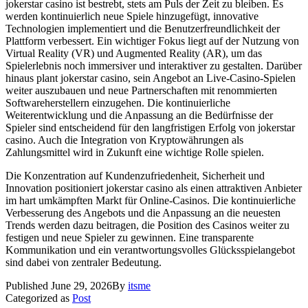
jokerstar casino ist bestrebt, stets am Puls der Zeit zu bleiben. Es
werden kontinuierlich neue Spiele hinzugefügt, innovative
Technologien implementiert und die Benutzerfreundlichkeit der
Plattform verbessert. Ein wichtiger Fokus liegt auf der Nutzung von
Virtual Reality (VR) und Augmented Reality (AR), um das
Spielerlebnis noch immersiver und interaktiver zu gestalten. Darüber
hinaus plant jokerstar casino, sein Angebot an Live-Casino-Spielen
weiter auszubauen und neue Partnerschaften mit renommierten
Softwareherstellern einzugehen. Die kontinuierliche
Weiterentwicklung und die Anpassung an die Bedürfnisse der
Spieler sind entscheidend für den langfristigen Erfolg von jokerstar
casino. Auch die Integration von Kryptowährungen als
Zahlungsmittel wird in Zukunft eine wichtige Rolle spielen.
Die Konzentration auf Kundenzufriedenheit, Sicherheit und
Innovation positioniert jokerstar casino als einen attraktiven Anbieter
im hart umkämpften Markt für Online-Casinos. Die kontinuierliche
Verbesserung des Angebots und die Anpassung an die neuesten
Trends werden dazu beitragen, die Position des Casinos weiter zu
festigen und neue Spieler zu gewinnen. Eine transparente
Kommunikation und ein verantwortungsvolles Glücksspielangebot
sind dabei von zentraler Bedeutung.
Published
June 29, 2026
By
itsme
Categorized as
Post