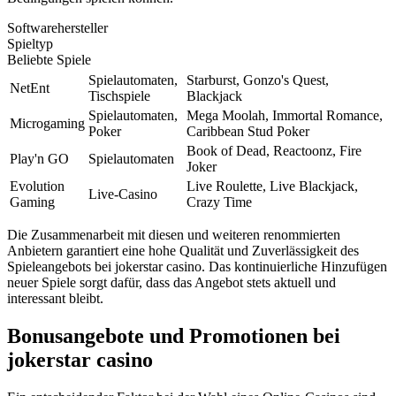
Softwarehersteller
Spieltyp
Beliebte Spiele
Spielautomaten,
Starburst, Gonzo's Quest,
NetEnt
Tischspiele
Blackjack
Spielautomaten,
Mega Moolah, Immortal Romance,
Microgaming
Poker
Caribbean Stud Poker
Book of Dead, Reactoonz, Fire
Play'n GO
Spielautomaten
Joker
Evolution
Live Roulette, Live Blackjack,
Live-Casino
Gaming
Crazy Time
Die Zusammenarbeit mit diesen und weiteren renommierten
Anbietern garantiert eine hohe Qualität und Zuverlässigkeit des
Spieleangebots bei jokerstar casino. Das kontinuierliche Hinzufügen
neuer Spiele sorgt dafür, dass das Angebot stets aktuell und
interessant bleibt.
Bonusangebote und Promotionen bei
jokerstar casino