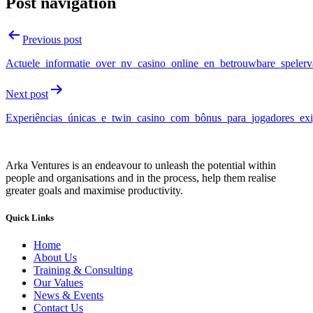
Post navigation
Previous post
Actuele_informatie_over_nv_casino_online_en_betrouwbare_spelerv
Next post
Experiências_únicas_e_twin_casino_com_bônus_para_jogadores_exi
Arka Ventures is an endeavour to unleash the potential within
people and organisations and in the process, help them realise
greater goals and maximise productivity.
Quick Links
Home
About Us
Training & Consulting
Our Values
News & Events
Contact Us