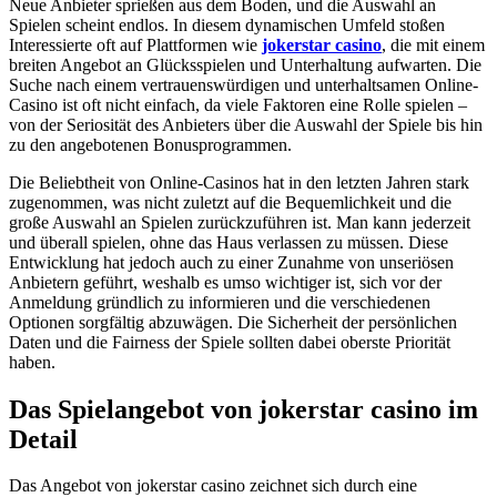
Neue Anbieter sprießen aus dem Boden, und die Auswahl an
Spielen scheint endlos. In diesem dynamischen Umfeld stoßen
Interessierte oft auf Plattformen wie
jokerstar casino
, die mit einem
breiten Angebot an Glücksspielen und Unterhaltung aufwarten. Die
Suche nach einem vertrauenswürdigen und unterhaltsamen Online-
Casino ist oft nicht einfach, da viele Faktoren eine Rolle spielen –
von der Seriosität des Anbieters über die Auswahl der Spiele bis hin
zu den angebotenen Bonusprogrammen.
Die Beliebtheit von Online-Casinos hat in den letzten Jahren stark
zugenommen, was nicht zuletzt auf die Bequemlichkeit und die
große Auswahl an Spielen zurückzuführen ist. Man kann jederzeit
und überall spielen, ohne das Haus verlassen zu müssen. Diese
Entwicklung hat jedoch auch zu einer Zunahme von unseriösen
Anbietern geführt, weshalb es umso wichtiger ist, sich vor der
Anmeldung gründlich zu informieren und die verschiedenen
Optionen sorgfältig abzuwägen. Die Sicherheit der persönlichen
Daten und die Fairness der Spiele sollten dabei oberste Priorität
haben.
Das Spielangebot von jokerstar casino im
Detail
Das Angebot von jokerstar casino zeichnet sich durch eine