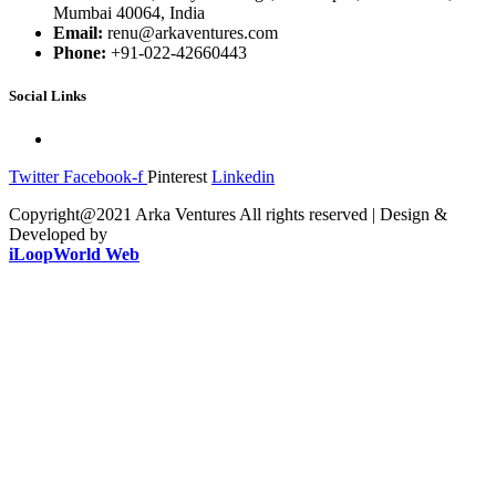
Mumbai 40064, India
Email:
renu@arkaventures.com
Phone:
+91-022-42660443
Social Links
Twitter
Facebook-f
Pinterest
Linkedin
Copyright@2021 Arka Ventures All rights reserved | Design &
Developed by
iLoopWorld Web