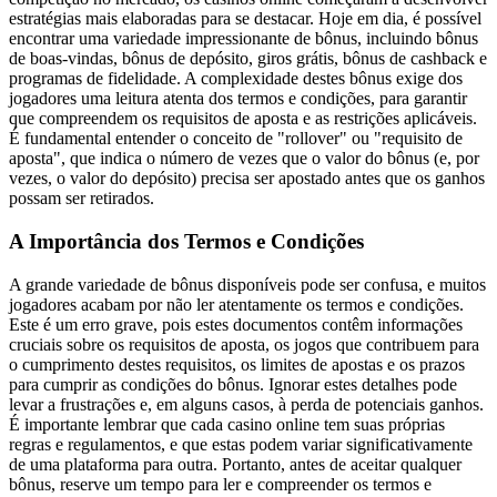
estratégias mais elaboradas para se destacar. Hoje em dia, é possível
encontrar uma variedade impressionante de bônus, incluindo bônus
de boas-vindas, bônus de depósito, giros grátis, bônus de cashback e
programas de fidelidade. A complexidade destes bônus exige dos
jogadores uma leitura atenta dos termos e condições, para garantir
que compreendem os requisitos de aposta e as restrições aplicáveis.
É fundamental entender o conceito de "rollover" ou "requisito de
aposta", que indica o número de vezes que o valor do bônus (e, por
vezes, o valor do depósito) precisa ser apostado antes que os ganhos
possam ser retirados.
A Importância dos Termos e Condições
A grande variedade de bônus disponíveis pode ser confusa, e muitos
jogadores acabam por não ler atentamente os termos e condições.
Este é um erro grave, pois estes documentos contêm informações
cruciais sobre os requisitos de aposta, os jogos que contribuem para
o cumprimento destes requisitos, os limites de apostas e os prazos
para cumprir as condições do bônus. Ignorar estes detalhes pode
levar a frustrações e, em alguns casos, à perda de potenciais ganhos.
É importante lembrar que cada casino online tem suas próprias
regras e regulamentos, e que estas podem variar significativamente
de uma plataforma para outra. Portanto, antes de aceitar qualquer
bônus, reserve um tempo para ler e compreender os termos e