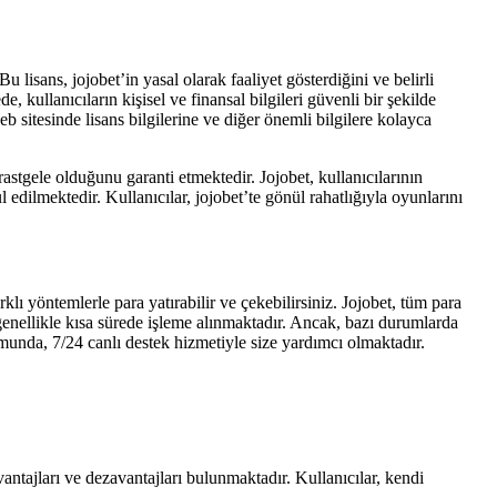
u lisans, jojobet’in yasal olarak faaliyet gösterdiğini ve belirli
, kullanıcıların kişisel ve finansal bilgileri güvenli bir şekilde
eb sitesinde lisans bilgilerine ve diğer önemli bilgilere kolayca
astgele olduğunu garanti etmektedir. Jojobet, kullanıcılarının
dilmektedir. Kullanıcılar, jojobet’te gönül rahatlığıyla oyunlarını
klı yöntemlerle para yatırabilir ve çekebilirsiniz. Jojobet, tüm para
 genellikle kısa sürede işleme alınmaktadır. Ancak, bazı durumlarda
unda, 7/24 canlı destek hizmetiyle size yardımcı olmaktadır.
ntajları ve dezavantajları bulunmaktadır. Kullanıcılar, kendi