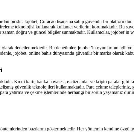
ardan biridir. Jojobet, Curacao lisansına sahip güvenilir bir platformdur. B
releme teknolojisi kullanarak kullanıcı verilerini korumaktadır. Bu sayede
her zaman doğru ve güncel bilgiler sunmaktadır. Kullanıcılar, jojobet’in w
olarak denetlenmektedir. Bu denetimler, jojobet’in oyunlarının adil ve r
le, jojobet, online bahis dünyasında güvenilir bir marka olarak kabul e
i
tadır. Kredi kartı, banka havalesi, e-cüzdanlar ve kripto paralar gibi far
gelişmiş güvenlik teknolojileri kullanmaktadır. Para çekme talepleriniz,
 para yatırma ve çekme işlemlerinde herhangi bir sorun yaşamanız durum
 yöntemlerinden bazılarını göstermektedir. Her yöntemin kendine özgü ava