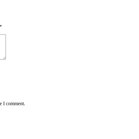
*
me I comment.