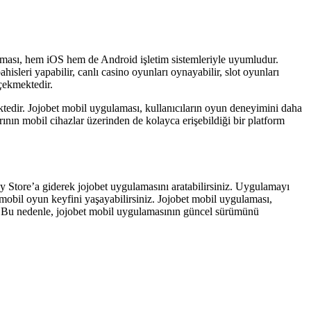
aması, hem iOS hem de Android işletim sistemleriyle uyumludur.
sleri yapabilir, canlı casino oyunları oynayabilir, slot oyunları
 çekmektedir.
tedir. Jojobet mobil uygulaması, kullanıcıların oyun deneyimini daha
arının mobil cihazlar üzerinden de kolayca erişebildiği bir platform
y Store’a giderek jojobet uygulamasını aratabilirsiniz. Uygulamayı
mobil oyun keyfini yaşayabilirsiniz. Jojobet mobil uygulaması,
r. Bu nedenle, jojobet mobil uygulamasının güncel sürümünü