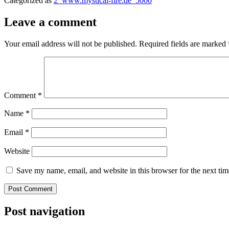
Categorized as
2_www.mystical-fire.de_5000
Leave a comment
Your email address will not be published.
Required fields are marked
Comment
*
Name
*
Email
*
Website
Save my name, email, and website in this browser for the next ti
Post navigation