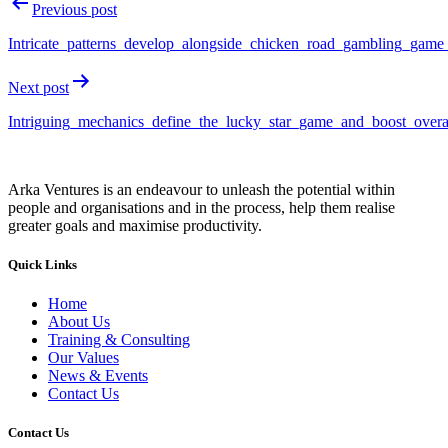
Previous post
Intricate_patterns_develop_alongside_chicken_road_gambling_game
Next post
Intriguing_mechanics_define_the_lucky_star_game_and_boost_overa
Arka Ventures is an endeavour to unleash the potential within
people and organisations and in the process, help them realise
greater goals and maximise productivity.
Quick Links
Home
About Us
Training & Consulting
Our Values
News & Events
Contact Us
Contact Us