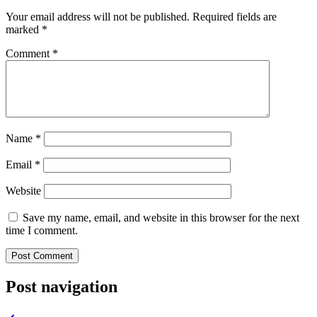
Your email address will not be published.
Required fields are
marked
*
Comment
*
Name
*
Email
*
Website
Save my name, email, and website in this browser for the next
time I comment.
Post navigation