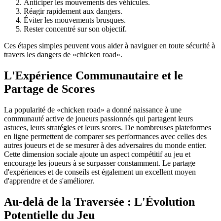
Anticiper les mouvements des véhicules.
Réagir rapidement aux dangers.
Éviter les mouvements brusques.
Rester concentré sur son objectif.
Ces étapes simples peuvent vous aider à naviguer en toute sécurité à
travers les dangers de «chicken road».
L'Expérience Communautaire et le
Partage de Scores
La popularité de «chicken road» a donné naissance à une
communauté active de joueurs passionnés qui partagent leurs
astuces, leurs stratégies et leurs scores. De nombreuses plateformes
en ligne permettent de comparer ses performances avec celles des
autres joueurs et de se mesurer à des adversaires du monde entier.
Cette dimension sociale ajoute un aspect compétitif au jeu et
encourage les joueurs à se surpasser constamment. Le partage
d'expériences et de conseils est également un excellent moyen
d'apprendre et de s'améliorer.
Au-delà de la Traversée : L'Évolution
Potentielle du Jeu