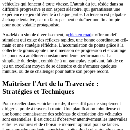
véhicules qui foncent à toute vitesse. L'attrait du jeu réside dans sa
difficulté progressive et son aspect aléatoire, qui garantissent une
expérience de jeu différente à chaque partie. La tension est palpable
à chaque tentative, car un faux pas peut entraîner une fin abrupte
pour notre volatile protagoniste.
Au-delà du simple divertissement, «
chicken road
» offre un défi
stimulant qui exige des réflexes rapides, une bonne coordination œil-
main et une stratégie réfléchie. L’accumulation de points grâce à la
collecte de grains ajoute une dimension de progression et encourage
les joueurs à améliorer constamment leurs performances. La
simplicité du design, combinée à un gameplay captivant, fait de ce
jeu un excellent moyen de se détendre et de s’amuser quelques
minutes, ou de se challenger pour battre son propre record.
Maîtriser l'Art de la Traversée :
Stratégies et Techniques
Pour exceller dans «chicken road», il ne suffit pas de simplement
diriger la poule à travers la route. Une planification minutieuse et
une bonne connaissance des schémas de circulation des véhicules
sont essentielles. Il est crucial d'observer attentivement les intervalles
entre les voitures et de choisir le moment optimal pour se lancer.
Une approche prudente, consistant à attendre la plus grande pause