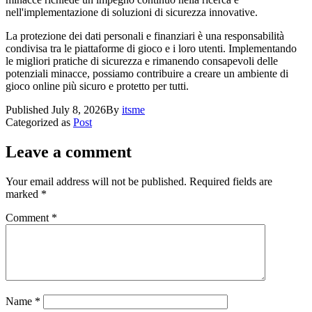
nell'implementazione di soluzioni di sicurezza innovative.
La protezione dei dati personali e finanziari è una responsabilità
condivisa tra le piattaforme di gioco e i loro utenti. Implementando
le migliori pratiche di sicurezza e rimanendo consapevoli delle
potenziali minacce, possiamo contribuire a creare un ambiente di
gioco online più sicuro e protetto per tutti.
Published
July 8, 2026
By
itsme
Categorized as
Post
Leave a comment
Your email address will not be published.
Required fields are
marked
*
Comment
*
Name
*