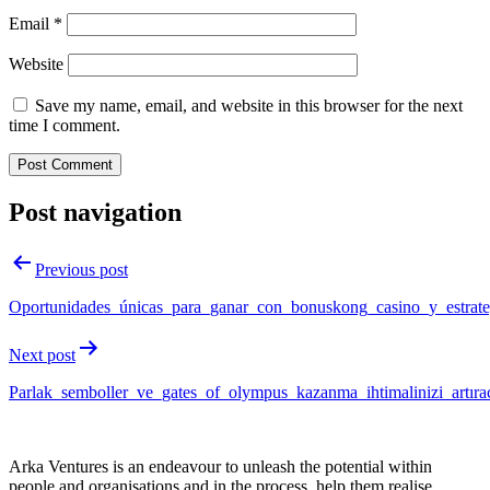
Email
*
Website
Save my name, email, and website in this browser for the next
time I comment.
Post navigation
Previous post
Oportunidades_únicas_para_ganar_con_bonuskong_casino_y_estrateg
Next post
Parlak_semboller_ve_gates_of_olympus_kazanma_ihtimalinizi_artıraca
Arka Ventures is an endeavour to unleash the potential within
people and organisations and in the process, help them realise