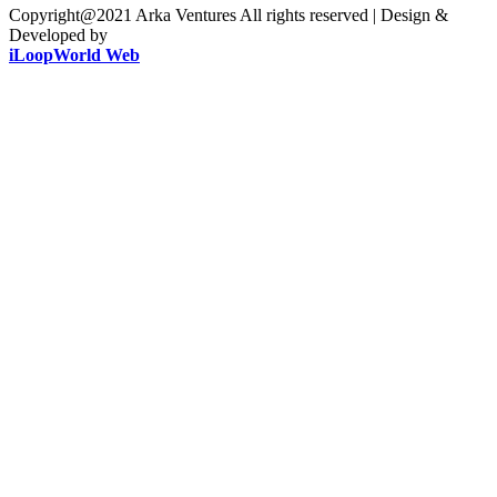
Copyright@2021 Arka Ventures All rights reserved | Design &
Developed by
iLoopWorld Web