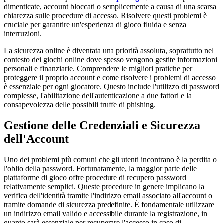
dimenticate, account bloccati o semplicemente a causa di una scarsa
chiarezza sulle procedure di accesso. Risolvere questi problemi è
cruciale per garantire un'esperienza di gioco fluida e senza
interruzioni.
La sicurezza online è diventata una priorità assoluta, soprattutto nel
contesto dei giochi online dove spesso vengono gestite informazioni
personali e finanziarie. Comprendere le migliori pratiche per
proteggere il proprio account e come risolvere i problemi di accesso
è essenziale per ogni giocatore. Questo include l'utilizzo di password
complesse, l'abilitazione dell'autenticazione a due fattori e la
consapevolezza delle possibili truffe di phishing.
Gestione delle Credenziali e Sicurezza
dell'Account
Uno dei problemi più comuni che gli utenti incontrano è la perdita o
l'oblio della password. Fortunatamente, la maggior parte delle
piattaforme di gioco offre procedure di recupero password
relativamente semplici. Queste procedure in genere implicano la
verifica dell'identità tramite l'indirizzo email associato all'account o
tramite domande di sicurezza predefinite. È fondamentale utilizzare
un indirizzo email valido e accessibile durante la registrazione, in
quanto sarà essenziale per recuperare l'accesso in caso di