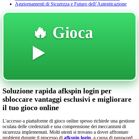
Aggiornamenti di Sicurezza e Futuro dell’Autenticazione
🔥 Gioca
▶️
Soluzione rapida afkspin login per
sbloccare vantaggi esclusivi e migliorare
il tuo gioco online
L'accesso a piattaforme di gioco online spesso richiede una gestione
oculata delle credenziali e una comprensione dei meccanismi di
sicurezza implementati. Molti utenti si trovano a dover affrontare
problemi durante il processo di
afkspin login
, a causa di password