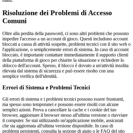
mani.
Risoluzione dei Problemi di Accesso
Comuni
Oltre alla perdita della password, ci sono altri problemi che possono
impedire l'accesso a un account di gioco. Questi includono account
bloccati a causa di attività sospette, problemi tecnici con il sito web o
l'applicazione, o semplicemente errori di sistema. In caso di account
bloccato, è importante contattare immediatamente il supporto clienti
della piattaforma di gioco per chiarire la situazione e richiedere lo
sblocco dell'account. Spesso, il blocco è dovuto a un'attività insolita
rilevata dal sistema di sicurezza e può essere risolto con una
semplice verifica dell'identità.
Errori di Sistema e Problemi Tecnici
Gli errori di sistema e i problemi tecnici possono essere frustranti,
ma spesso sono temporanei e possono essere risolti con alcune
semplici azioni. Prova a cancellare la cache e i cookie del tuo
browser, aggiornare il browser stesso all'ultima versione o riavviare
il computer. Se stai utilizzando un'applicazione mobile, assicurati
che sia aggiornata all'ultima versione disponibile. In caso di
problemi persistenti, consulta la sezione di aiuto o le FAQ del sito