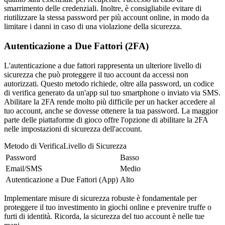
smarrimento delle credenziali. Inoltre, è consigliabile evitare di
riutilizzare la stessa password per più account online, in modo da
limitare i danni in caso di una violazione della sicurezza.
Autenticazione a Due Fattori (2FA)
L'autenticazione a due fattori rappresenta un ulteriore livello di
sicurezza che può proteggere il tuo account da accessi non
autorizzati. Questo metodo richiede, oltre alla password, un codice
di verifica generato da un'app sul tuo smartphone o inviato via SMS.
Abilitare la 2FA rende molto più difficile per un hacker accedere al
tuo account, anche se dovesse ottenere la tua password. La maggior
parte delle piattaforme di gioco offre l'opzione di abilitare la 2FA
nelle impostazioni di sicurezza dell'account.
Metodo di VerificaLivello di Sicurezza
Password
Basso
Email/SMS
Medio
Autenticazione a Due Fattori (App)
Alto
Implementare misure di sicurezza robuste è fondamentale per
proteggere il tuo investimento in giochi online e prevenire truffe o
furti di identità. Ricorda, la sicurezza del tuo account è nelle tue