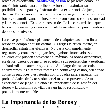
rentables es constante.
bonuskong casino
se presenta como una
opción intrigante para aquellos que buscan maximizar sus
posibilidades de ganar y disfrutar de una experiencia de juego
diversa. Este casino en línea se destaca por su generosa selección de
bonos, su amplia gama de juegos y su compromiso con la seguridad
y la transparencia. Exploraremos en detalle las características que
hacen de bonuskong casino una plataforma atractiva para jugadores
de todos los niveles.
La clave para disfrutar plenamente de cualquier casino en línea
reside en comprender sus ofertas, sus reglas y, crucialmente, en
desarrollar estrategias efectivas. No basta con simplemente
registrarse y comenzar a jugar; los jugadores informados son
aquellos que pueden aprovechar al máximo los bonos disponibles,
elegir los juegos que mejor se adapten a sus preferencias y gestionar
su bankroll de manera responsable. A lo largo de este artículo,
analizaremos las diferentes facetas de bonuskong casino, brindando
consejos prácticos y estrategias comprobadas para aumentar tus
probabilidades de éxito y obtener el máximo provecho de tu
experiencia de juego. Entender la importancia de la gestión del
riesgo y la disciplina es vital para un juego responsable y
potencialmente rentable.
La Importancia de los Bonos y