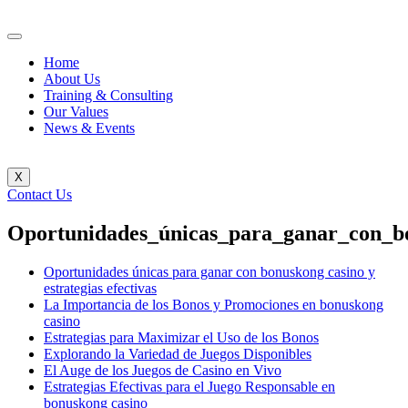
Home
About Us
Training & Consulting
Our Values
News & Events
X
Contact Us
Oportunidades_únicas_para_ganar_con_bon
Oportunidades únicas para ganar con bonuskong casino y
estrategias efectivas
La Importancia de los Bonos y Promociones en bonuskong
casino
Estrategias para Maximizar el Uso de los Bonos
Explorando la Variedad de Juegos Disponibles
El Auge de los Juegos de Casino en Vivo
Estrategias Efectivas para el Juego Responsable en
bonuskong casino