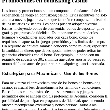
Promociones en bonuskong casino
Los bonos y promociones son un componente fundamental de la
experiencia de juego en bonuskong casino. Estos incentivos no solo
atraen a nuevos jugadores, sino que también recompensan la lealtad
de los usuarios existentes. Los bonos pueden adoptar diversas
formas, incluyendo bonos de bienvenida, bonos de depósito, giros
gratis y programas de fidelidad. Es importante comprender los
términos y condiciones asociados con cada bono, como los
requisitos de apuesta, los juegos permitidos y los límites de tiempo.
Un requisito de apuesta, también conocido como rollover, especifica
la cantidad de dinero que debes apostar antes de poder retirar tus
ganancias obtenidas con el bono. Por ejemplo, un bono con un
requisito de apuesta de 30x significa que debes apostar 30 veces el
monto del bono antes de poder retirar cualquier ganancia asociada.
Estrategias para Maximizar el Uso de los Bonos
Para maximizar el aprovechamiento de los bonos de bonuskong
casino, es crucial leer detenidamente los términos y condiciones.
Busca bonos con requisitos de apuesta razonables y juegos
permitidos que se alineen con tus preferencias. Además, considera la
posibilidad de participar en programas de fidelidad, que a menudo
ofrecen recompensas exclusivas y bonos personalizados a los
jugadores más activos. La planificación es esencial. Determina qué