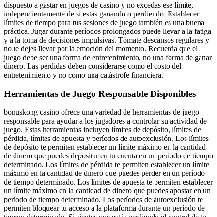
dispuesto a gastar en juegos de casino y no excedas ese límite,
independientemente de si estás ganando o perdiendo. Establecer
límites de tiempo para tus sesiones de juego también es una buena
práctica. Jugar durante períodos prolongados puede llevar a la fatiga
y a la toma de decisiones impulsivas. Tómate descansos regulares y
no te dejes llevar por la emoción del momento. Recuerda que el
juego debe ser una forma de entretenimiento, no una forma de ganar
dinero. Las pérdidas deben considerarse como el costo del
entretenimiento y no como una catástrofe financiera.
Herramientas de Juego Responsable Disponibles
bonuskong casino ofrece una variedad de herramientas de juego
responsable para ayudar a los jugadores a controlar su actividad de
juego. Estas herramientas incluyen límites de depósito, límites de
pérdida, límites de apuesta y períodos de autoexclusión. Los límites
de depósito te permiten establecer un límite máximo en la cantidad
de dinero que puedes depositar en tu cuenta en un período de tiempo
determinado. Los límites de pérdida te permiten establecer un límite
máximo en la cantidad de dinero que puedes perder en un período
de tiempo determinado. Los límites de apuesta te permiten establecer
un límite máximo en la cantidad de dinero que puedes apostar en un
período de tiempo determinado. Los períodos de autoexclusión te
permiten bloquear tu acceso a la plataforma durante un período de
tiempo determinado. Si sientes que estás perdiendo el control de tu