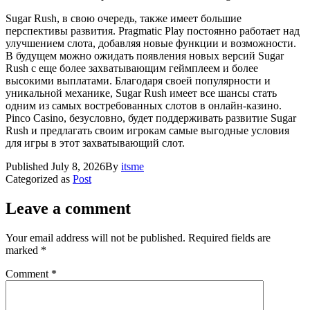
Sugar Rush, в свою очередь, также имеет большие
перспективы развития. Pragmatic Play постоянно работает над
улучшением слота, добавляя новые функции и возможности.
В будущем можно ожидать появления новых версий Sugar
Rush с еще более захватывающим геймплеем и более
высокими выплатами. Благодаря своей популярности и
уникальной механике, Sugar Rush имеет все шансы стать
одним из самых востребованных слотов в онлайн-казино.
Pinco Casino, безусловно, будет поддерживать развитие Sugar
Rush и предлагать своим игрокам самые выгодные условия
для игры в этот захватывающий слот.
Published
July 8, 2026
By
itsme
Categorized as
Post
Leave a comment
Your email address will not be published.
Required fields are
marked
*
Comment
*