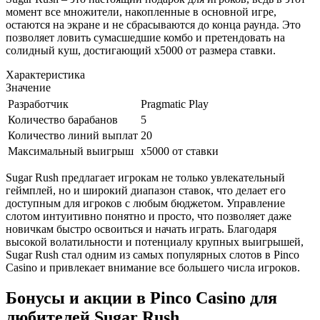
момент все множители, накопленные в основной игре,
остаются на экране и не сбрасываются до конца раунда. Это
позволяет ловить сумасшедшие комбо и претендовать на
солидный куш, достигающий x5000 от размера ставки.
Характеристика
Значение
Разработчик
Pragmatic Play
Количество барабанов
5
Количество линий выплат
20
Максимальный выигрыш
x5000 от ставки
Sugar Rush предлагает игрокам не только увлекательный
геймплей, но и широкий диапазон ставок, что делает его
доступным для игроков с любым бюджетом. Управление
слотом интуитивно понятно и просто, что позволяет даже
новичкам быстро освоиться и начать играть. Благодаря
высокой волатильности и потенциалу крупных выигрышей,
Sugar Rush стал одним из самых популярных слотов в Pinco
Casino и привлекает внимание все большего числа игроков.
Бонусы и акции в Pinco Casino для
любителей Sugar Rush