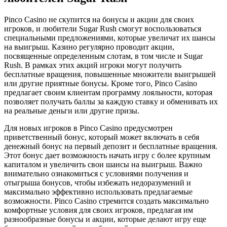
Pinco Casino не скупится на бонусы и акции для своих
игроков, и любители Sugar Rush смогут воспользоваться
специальными предложениями, которые увеличат их шансы
на выигрыш. Казино регулярно проводит акции,
посвященные определенным слотам, в том числе и Sugar
Rush. В рамках этих акций игроки могут получить
бесплатные вращения, повышенные множители выигрышей
или другие приятные бонусы. Кроме того, Pinco Casino
предлагает своим клиентам программу лояльности, которая
позволяет получать баллы за каждую ставку и обменивать их
на реальные деньги или другие призы.
Для новых игроков в Pinco Casino предусмотрен
приветственный бонус, который может включать в себя
денежный бонус на первый депозит и бесплатные вращения.
Этот бонус дает возможность начать игру с более крупным
капиталом и увеличить свои шансы на выигрыш. Важно
внимательно ознакомиться с условиями получения и
отыгрыша бонусов, чтобы избежать недоразумений и
максимально эффективно использовать предлагаемые
возможности. Pinco Casino стремится создать максимально
комфортные условия для своих игроков, предлагая им
разнообразные бонусы и акции, которые делают игру еще