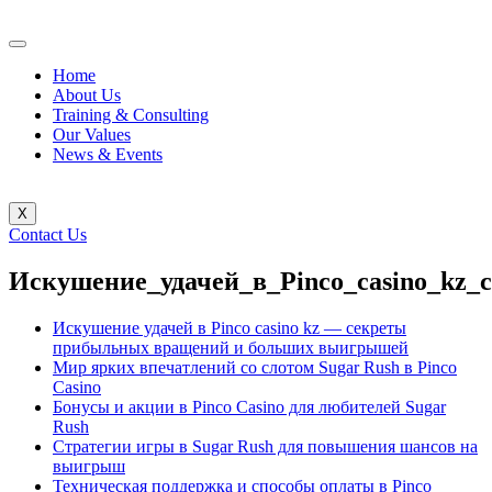
Home
About Us
Training & Consulting
Our Values
News & Events
X
Contact Us
Искушение_удачей_в_Pinco_casino_kz
Искушение удачей в Pinco casino kz — секреты
прибыльных вращений и больших выигрышей
Мир ярких впечатлений со слотом Sugar Rush в Pinco
Casino
Бонусы и акции в Pinco Casino для любителей Sugar
Rush
Стратегии игры в Sugar Rush для повышения шансов на
выигрыш
Техническая поддержка и способы оплаты в Pinco