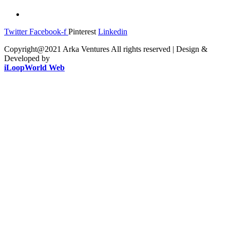
Twitter
Facebook-f
Pinterest
Linkedin
Copyright@2021 Arka Ventures All rights reserved | Design &
Developed by
iLoopWorld Web