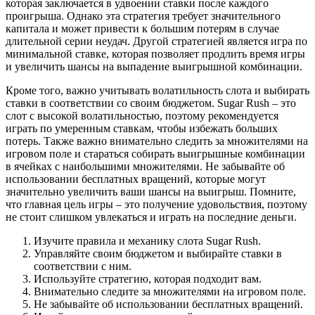
которая заключается в удвоении ставки после каждого
проигрыша. Однако эта стратегия требует значительного
капитала и может привести к большим потерям в случае
длительной серии неудач. Другой стратегией является игра по
минимальной ставке, которая позволяет продлить время игры
и увеличить шансы на выпадение выигрышной комбинации.
Кроме того, важно учитывать волатильность слота и выбирать
ставки в соответствии со своим бюджетом. Sugar Rush – это
слот с высокой волатильностью, поэтому рекомендуется
играть по умеренным ставкам, чтобы избежать больших
потерь. Также важно внимательно следить за множителями на
игровом поле и стараться собирать выигрышные комбинации
в ячейках с наибольшими множителями. Не забывайте об
использовании бесплатных вращений, которые могут
значительно увеличить ваши шансы на выигрыш. Помните,
что главная цель игры – это получение удовольствия, поэтому
не стоит слишком увлекаться и играть на последние деньги.
Изучите правила и механику слота Sugar Rush.
Управляйте своим бюджетом и выбирайте ставки в
соответствии с ним.
Используйте стратегию, которая подходит вам.
Внимательно следите за множителями на игровом поле.
Не забывайте об использовании бесплатных вращений.