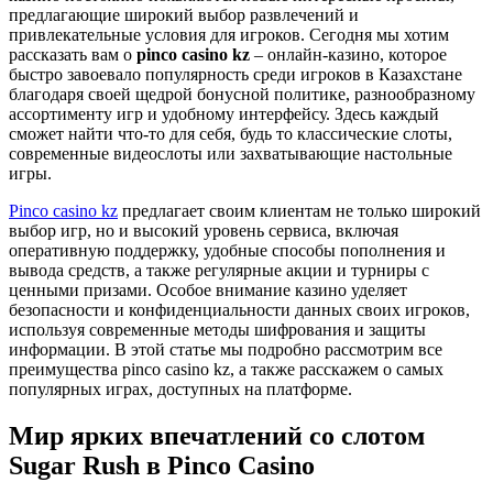
предлагающие широкий выбор развлечений и
привлекательные условия для игроков. Сегодня мы хотим
рассказать вам о
pinco casino kz
– онлайн-казино, которое
быстро завоевало популярность среди игроков в Казахстане
благодаря своей щедрой бонусной политике, разнообразному
ассортименту игр и удобному интерфейсу. Здесь каждый
сможет найти что-то для себя, будь то классические слоты,
современные видеослоты или захватывающие настольные
игры.
Pinco casino kz
предлагает своим клиентам не только широкий
выбор игр, но и высокий уровень сервиса, включая
оперативную поддержку, удобные способы пополнения и
вывода средств, а также регулярные акции и турниры с
ценными призами. Особое внимание казино уделяет
безопасности и конфиденциальности данных своих игроков,
используя современные методы шифрования и защиты
информации. В этой статье мы подробно рассмотрим все
преимущества pinco casino kz, а также расскажем о самых
популярных играх, доступных на платформе.
Мир ярких впечатлений со слотом
Sugar Rush в Pinco Casino