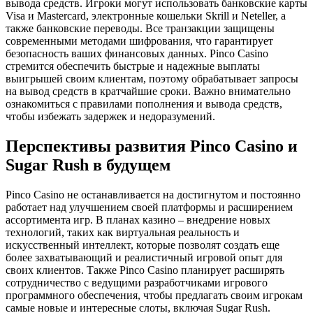
вывода средств. Игроки могут использовать банковские карты
Visa и Mastercard, электронные кошельки Skrill и Neteller, а
также банковские переводы. Все транзакции защищены
современными методами шифрования, что гарантирует
безопасность ваших финансовых данных. Pinco Casino
стремится обеспечить быстрые и надежные выплаты
выигрышей своим клиентам, поэтому обрабатывает запросы
на вывод средств в кратчайшие сроки. Важно внимательно
ознакомиться с правилами пополнения и вывода средств,
чтобы избежать задержек и недоразумений.
Перспективы развития Pinco Casino и
Sugar Rush в будущем
Pinco Casino не останавливается на достигнутом и постоянно
работает над улучшением своей платформы и расширением
ассортимента игр. В планах казино – внедрение новых
технологий, таких как виртуальная реальность и
искусственный интеллект, которые позволят создать еще
более захватывающий и реалистичный игровой опыт для
своих клиентов. Также Pinco Casino планирует расширять
сотрудничество с ведущими разработчиками игрового
программного обеспечения, чтобы предлагать своим игрокам
самые новые и интересные слоты, включая Sugar Rush.