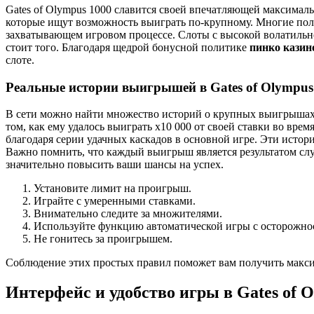
Gates of Olympus 1000 славится своей впечатляющей максималь
которые ищут возможность выиграть по-крупному. Многие по
захватывающем игровом процессе. Слоты с высокой волатильнос
стоит того. Благодаря щедрой бонусной политике
пинко казин
слоте.
Реальные истории выигрышей в Gates of Olympus
В сети можно найти множество историй о крупных выигрышах 
том, как ему удалось выиграть x10 000 от своей ставки во вре
благодаря серии удачных каскадов в основной игре. Эти истор
Важно помнить, что каждый выигрыш является результатом слу
значительно повысить ваши шансы на успех.
Установите лимит на проигрыш.
Играйте с умеренными ставками.
Внимательно следите за множителями.
Используйте функцию автоматической игры с осторожно
Не гонитесь за проигрышем.
Соблюдение этих простых правил поможет вам получить максим
Интерфейс и удобство игры в Gates of 