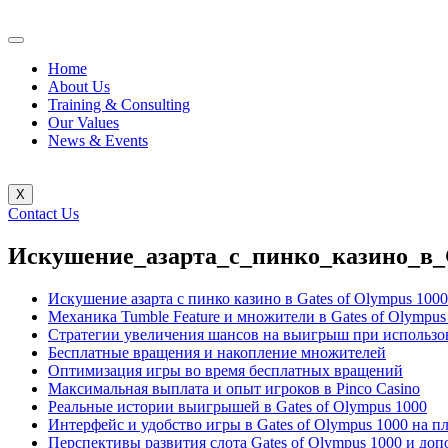
Home
About Us
Training & Consulting
Our Values
News & Events
X
Contact Us
Искушение_азарта_с_пинко_казино_в_
Искушение азарта с пинко казино в Gates of Olympus 10
Механика Tumble Feature и множители в Gates of Olympus
Стратегии увеличения шансов на выигрыш при использов
Бесплатные вращения и накопление множителей
Оптимизация игры во время бесплатных вращений
Максимальная выплата и опыт игроков в Pinco Casino
Реальные истории выигрышей в Gates of Olympus 1000
Интерфейс и удобство игры в Gates of Olympus 1000 на п
Перспективы развития слота Gates of Olympus 1000 и до