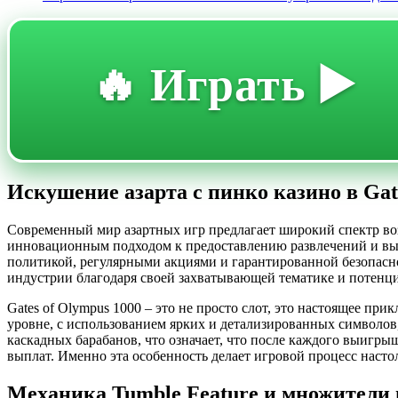
🔥 Играть ▶️
Искушение азарта с пинко казино в Ga
Современный мир азартных игр предлагает широкий спектр во
инновационным подходом к предоставлению развлечений и выс
политикой, регулярными акциями и гарантированной безопаснос
индустрии благодаря своей захватывающей тематике и потенц
Gates of Olympus 1000 – это не просто слот, это настоящее п
уровне, с использованием ярких и детализированных символов
каскадных барабанов, что означает, что после каждого выигры
выплат. Именно эта особенность делает игровой процесс наст
Механика Tumble Feature и множители в