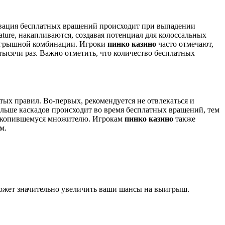
ивация бесплатных вращений происходит при выпадении
ture, накапливаются, создавая потенциал для колоссальных
ыигрышной комбинации. Игроки
пинко казино
часто отмечают,
сячи раз. Важно отметить, что количество бесплатных
ых правил. Во-первых, рекомендуется не отвлекаться и
ольше каскадов происходит во время бесплатных вращений, тем
накопившемуся множителю. Игрокам
пинко казино
также
м.
 может значительно увеличить ваши шансы на выигрыш.