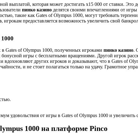
ной выплатой, которая может достигать x15 000 от ставки. Это 
льзователи
пинко казино
делятся своими впечатлениями от игры 
тью, такие как Gates of Olympus 1000, могут требовать терпени
о
, игрокам предоставляется возможность увеличить свой банкр
 1000
в Gates of Olympus 1000, полученных игроками
пинко казино
. 
мя бонусной игры с бесплатными вращениями. Другой игрок расск
ии вдохновляют других игроков и доказывают, что в Gates of Ol
чайности, и не стоит полагаться только на удачу. Грамотное у
стью.
ум удовольствия от игры в Gates of Olympus 1000 и увеличить
Olympus 1000 на платформе Pinco