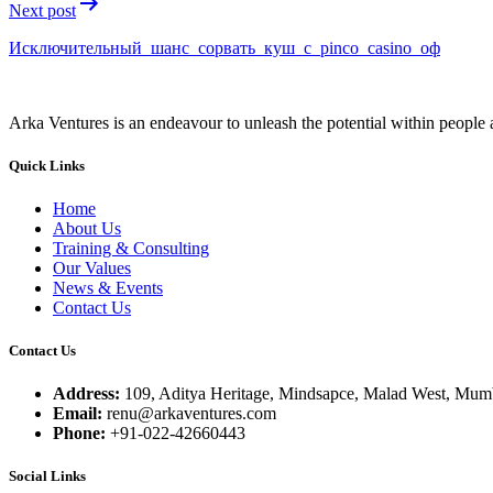
Next post
Исключительный_шанс_сорвать_куш_с_pinco_casino_оф
Arka Ventures is an endeavour to unleash the potential within people a
Quick Links
Home
About Us
Training & Consulting
Our Values
News & Events
Contact Us
Contact Us
Address:
109, Aditya Heritage, Mindsapce, Malad West, Mumb
Email:
renu@arkaventures.com
Phone:
+91-022-42660443
Social Links