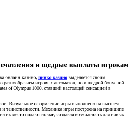
впечатления и щедрые выплаты игрокам
ва онлайн-казино,
пинко казино
выделяется своим
о разнообразием игровых автоматов, но и щедрой бонусной
tes of Olympus 1000, ставший настоящей сенсацией в
 герои. Визуальное оформление игры выполнено на высшем
ия и таинственности. Механика игры построена на принципе
 на их место падают новые, создавая возможность для новых