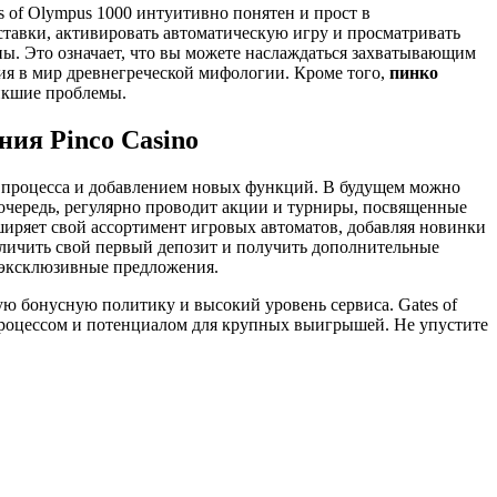
 of Olympus 1000 интуитивно понятен и прост в
 ставки, активировать автоматическую игру и просматривать
ы. Это означает, что вы можете наслаждаться захватывающим
ния в мир древнегреческой мифологии. Кроме того,
пинко
икшие проблемы.
ния Pinco Casino
го процесса и добавлением новых функций. В будущем можно
 очередь, регулярно проводит акции и турниры, посвященные
ширяет свой ассортимент игровых автоматов, добавляя новинки
еличить свой первый депозит и получить дополнительные
и эксклюзивные предложения.
ю бонусную политику и высокий уровень сервиса. Gates of
роцессом и потенциалом для крупных выигрышей. Не упустите