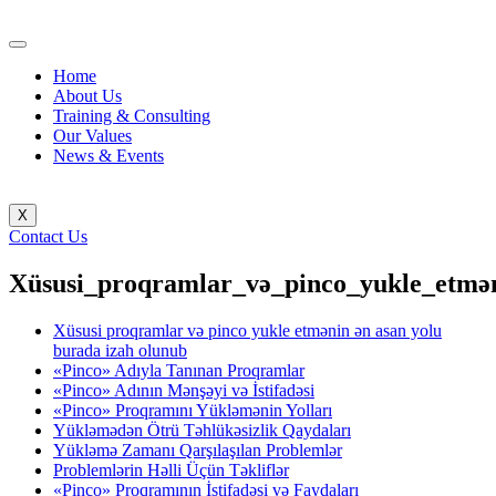
Home
About Us
Training & Consulting
Our Values
News & Events
X
Contact Us
Xüsusi_proqramlar_və_pinco_yukle_etmə
Xüsusi proqramlar və pinco yukle etmənin ən asan yolu
burada izah olunub
«Pinco» Adıyla Tanınan Proqramlar
«Pinco» Adının Mənşəyi və İstifadəsi
«Pinco» Proqramını Yükləmənin Yolları
Yükləmədən Ötrü Təhlükəsizlik Qaydaları
Yükləmə Zamanı Qarşılaşılan Problemlər
Problemlərin Həlli Üçün Təkliflər
«Pinco» Proqramının İstifadəsi və Faydaları