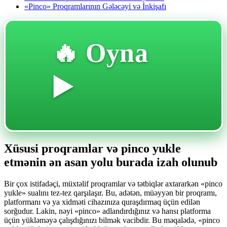
«Pinco» Proqramlarının Gələcəyi və İnkişafı
🔥 Oyna
▶️
Xüsusi proqramlar və pinco yukle
etmənin ən asan yolu burada izah olunub
Bir çox istifadəçi, müxtəlif proqramlar və tətbiqlər axtararkən «pinco
yukle» sualını tez-tez qarşılaşır. Bu, adətən, müəyyən bir proqramı,
platformanı və ya xidməti cihazınıza quraşdırmaq üçün edilən
sorğudur. Lakin, nəyi «pinco» adlandırdığınız və hansı platforma
üçün yükləməyə çalışdığınızı bilmək vacibdir. Bu məqalədə, «pinco