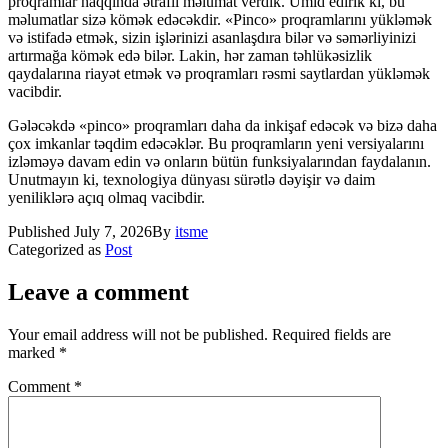
proqramlar haqqında ətraflı məlumat verdik. Ümid edirik ki, bu
məlumatlar sizə kömək edəcəkdir. «Pinco» proqramlarını yükləmək
və istifadə etmək, sizin işlərinizi asanlaşdıra bilər və səmərliyinizi
artırmağa kömək edə bilər. Lakin, hər zaman təhlükəsizlik
qaydalarına riayət etmək və proqramları rəsmi saytlardan yükləmək
vacibdir.
Gələcəkdə «pinco» proqramları daha da inkişaf edəcək və bizə daha
çox imkanlar təqdim edəcəklər. Bu proqramların yeni versiyalarını
izləməyə davam edin və onların bütün funksiyalarından faydalanın.
Unutmayın ki, texnologiya dünyası sürətlə dəyişir və daim
yeniliklərə açıq olmaq vacibdir.
Published
July 7, 2026
By
itsme
Categorized as
Post
Leave a comment
Your email address will not be published.
Required fields are
marked
*
Comment
*