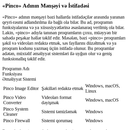
«Pinco» Adının Mənşəyi və İstifadəsi
«Pinco» adının mənşəyi bəzi hallarda istifadəçilər arasında yaranan
qeyri-rəsmi adlandırılma ilə bağlı ola bilər. Bu ad, proqramın
funksiyalarına və ya xüsusiyyətlərinə əsaslanaraq verilmiş ola bilər.
Lakin, «pinco» adıyla tanınan proqramların çoxu, müəyyən bir
sahədə peşəkar həllər təklif edir. Məsələn, bəzi «pinco» proqramları
şəkil və videoları redaktə etmək, səs fayllarını düzəltmək və ya
proqram kodunu yazmaq üçün istifadə olunur. Bu proqramlar
adətən, müxtəlif əməliyyat sistemləri ilə uyğun olur və geniş
funksionallıq təklif edir.
Proqramın Adı
Funksiyası
Əməliyyat Sistemi
Windows, macOS,
Pinco Image Editor
Şəkilləri redaktə etmək
Linux
Pinco Video
Videoları format
Windows, macOS
Converter
dəyişmək
Pinco System
Sistemi təmizləmək
Windows
Cleaner
Pinco Firewall
Sistemi qorumaq
Windows