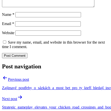
Name
*
Email
*
Website
Save my name, email, and website in this browser for the next
time I comment.
Post navigation
Previous post
Zajímavé_postřehy_o_sázkách_a_most_bet_pro_ty_kteří_hledají_inov
Next post
Strategic_gameplay_elevates_your_chicken_road_crossings_and_boo