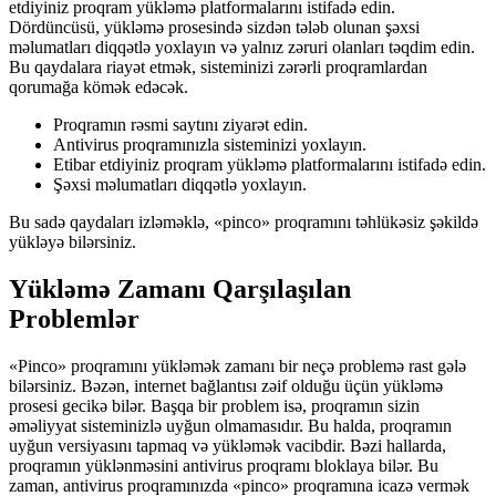
etdiyiniz proqram yükləmə platformalarını istifadə edin.
Dördüncüsü, yükləmə prosesində sizdən tələb olunan şəxsi
məlumatları diqqətlə yoxlayın və yalnız zəruri olanları təqdim edin.
Bu qaydalara riayət etmək, sisteminizi zərərli proqramlardan
qorumağa kömək edəcək.
Proqramın rəsmi saytını ziyarət edin.
Antivirus proqramınızla sisteminizi yoxlayın.
Etibar etdiyiniz proqram yükləmə platformalarını istifadə edin.
Şəxsi məlumatları diqqətlə yoxlayın.
Bu sadə qaydaları izləməklə, «pinco» proqramını təhlükəsiz şəkildə
yükləyə bilərsiniz.
Yükləmə Zamanı Qarşılaşılan
Problemlər
«Pinco» proqramını yükləmək zamanı bir neçə problemə rast gələ
bilərsiniz. Bəzən, internet bağlantısı zəif olduğu üçün yükləmə
prosesi gecikə bilər. Başqa bir problem isə, proqramın sizin
əməliyyat sisteminizlə uyğun olmamasıdır. Bu halda, proqramın
uyğun versiyasını tapmaq və yükləmək vacibdir. Bəzi hallarda,
proqramın yüklənməsini antivirus proqramı bloklaya bilər. Bu
zaman, antivirus proqramınızda «pinco» proqramına icazə vermək