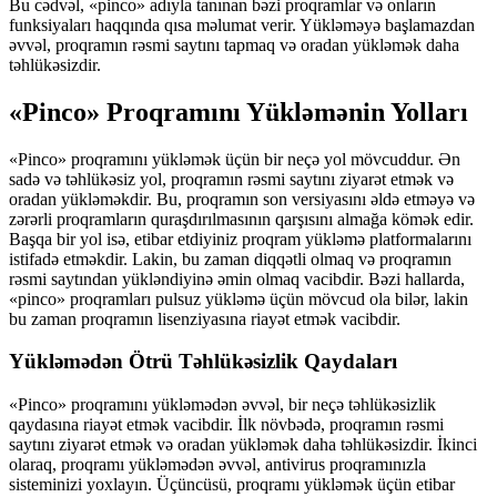
Bu cədvəl, «pinco» adıyla tanınan bəzi proqramlar və onların
funksiyaları haqqında qısa məlumat verir. Yükləməyə başlamazdan
əvvəl, proqramın rəsmi saytını tapmaq və oradan yükləmək daha
təhlükəsizdir.
«Pinco» Proqramını Yükləmənin Yolları
«Pinco» proqramını yükləmək üçün bir neçə yol mövcuddur. Ən
sadə və təhlükəsiz yol, proqramın rəsmi saytını ziyarət etmək və
oradan yükləməkdir. Bu, proqramın son versiyasını əldə etməyə və
zərərli proqramların quraşdırılmasının qarşısını almağa kömək edir.
Başqa bir yol isə, etibar etdiyiniz proqram yükləmə platformalarını
istifadə etməkdir. Lakin, bu zaman diqqətli olmaq və proqramın
rəsmi saytından yükləndiyinə əmin olmaq vacibdir. Bəzi hallarda,
«pinco» proqramları pulsuz yükləmə üçün mövcud ola bilər, lakin
bu zaman proqramın lisenziyasına riayət etmək vacibdir.
Yükləmədən Ötrü Təhlükəsizlik Qaydaları
«Pinco» proqramını yükləmədən əvvəl, bir neçə təhlükəsizlik
qaydasına riayət etmək vacibdir. İlk növbədə, proqramın rəsmi
saytını ziyarət etmək və oradan yükləmək daha təhlükəsizdir. İkinci
olaraq, proqramı yükləmədən əvvəl, antivirus proqramınızla
sisteminizi yoxlayın. Üçüncüsü, proqramı yükləmək üçün etibar