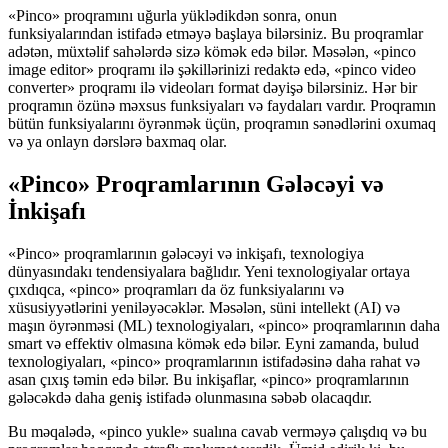
«Pinco» proqramını uğurla yüklədikdən sonra, onun
funksiyalarından istifadə etməyə başlaya bilərsiniz. Bu proqramlar
adətən, müxtəlif sahələrdə sizə kömək edə bilər. Məsələn, «pinco
image editor» proqramı ilə şəkillərinizi redaktə edə, «pinco video
converter» proqramı ilə videoları format dəyişə bilərsiniz. Hər bir
proqramın özünə məxsus funksiyaları və faydaları vardır. Proqramın
bütün funksiyalarını öyrənmək üçün, proqramın sənədlərini oxumaq
və ya onlayn dərslərə baxmaq olar.
«Pinco» Proqramlarının Gələcəyi və
İnkişafı
«Pinco» proqramlarının gələcəyi və inkişafı, texnologiya
dünyasındakı tendensiyalara bağlıdır. Yeni texnologiyalar ortaya
çıxdıqca, «pinco» proqramları da öz funksiyalarını və
xüsusiyyətlərini yeniləyəcəklər. Məsələn, süni intellekt (AI) və
maşın öyrənməsi (ML) texnologiyaları, «pinco» proqramlarının daha
smart və effektiv olmasına kömək edə bilər. Eyni zamanda, bulud
texnologiyaları, «pinco» proqramlarının istifadəsinə daha rahat və
asan çıxış təmin edə bilər. Bu inkişaflar, «pinco» proqramlarının
gələcəkdə daha geniş istifadə olunmasına səbəb olacaqdır.
Bu məqalədə, «pinco yukle» sualına cavab verməyə çalışdıq və bu