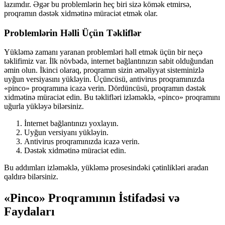
lazımdır. Əgər bu problemlərin heç biri sizə kömək etmirsə,
proqramın dəstək xidmətinə müraciət etmək olar.
Problemlərin Həlli Üçün Təkliflər
Yükləmə zamanı yaranan problemləri həll etmək üçün bir neçə
təklifimiz var. İlk növbədə, internet bağlantınızın sabit olduğundan
əmin olun. İkinci olaraq, proqramın sizin əməliyyat sisteminizlə
uyğun versiyasını yükləyin. Üçüncüsü, antivirus proqramınızda
«pinco» proqramına icazə verin. Dördüncüsü, proqramın dəstək
xidmətinə müraciət edin. Bu təklifləri izləməklə, «pinco» proqramını
uğurla yükləyə bilərsiniz.
İnternet bağlantınızı yoxlayın.
Uyğun versiyanı yükləyin.
Antivirus proqramınızda icazə verin.
Dəstək xidmətinə müraciət edin.
Bu addımları izləməklə, yükləmə prosesindəki çətinlikləri aradan
qaldırə bilərsiniz.
«Pinco» Proqramının İstifadəsi və
Faydaları