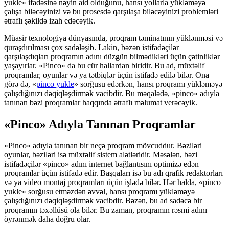
yukle» ifadəsinə nəyin aid olduğunu, hansı yollarla yükləməyə
çalışa biləcəyinizi və bu prosesdə qarşılaşa biləcəyinizi problemləri
ətraflı şəkildə izah edəcəyik.
Müasir texnologiya dünyasında, proqram təminatının yüklənməsi və
quraşdırılması çox sadələşib. Lakin, bəzən istifadəçilər
qarşılaşdıqları proqramın adını düzgün bilmədikləri üçün çətinliklər
yaşayırlar. «Pinco» da bu cür hallardan biridir. Bu ad, müxtəlif
proqramlar, oyunlar və ya tətbiqlər üçün istifadə edilə bilər. Ona
görə də, «
pinco yukle
» sorğusu edərkən, hansı proqramı yükləməyə
çalışdığınızı dəqiqləşdirmək vacibdir. Bu məqalədə, «pinco» adıyla
tanınan bəzi proqramlar haqqında ətraflı məlumat verəcəyik.
«Pinco» Adıyla Tanınan Proqramlar
«Pinco» adıyla tanınan bir neçə proqram mövcuddur. Bəziləri
oyunlar, bəziləri isə müxtəlif sistem alətləridir. Məsələn, bəzi
istifadəçilər «pinco» adını internet bağlantısını optimizə edən
proqramlar üçün istifadə edir. Başqaları isə bu adı qrafik redaktorları
və ya video montaj proqramları üçün işlədə bilər. Hər halda, «pinco
yukle» sorğusu etməzdən əvvəl, hansı proqramı yükləməyə
çalışdığınızı dəqiqləşdirmək vacibdir. Bəzən, bu ad sadəcə bir
proqramın təxəllüsü ola bilər. Bu zaman, proqramın rəsmi adını
öyrənmək daha doğru olar.