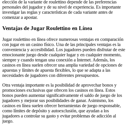
elección de la variante de roulettino depende de las preferencias
personales del jugador y de su nivel de experiencia. Es importante
investigar las reglas y características de cada variante antes de
comenzar a apostar.
Ventajas de Jugar Roulettino en Línea
Jugar roulettino en línea ofrece numerosas ventajas en comparación
con jugar en un casino físico. Una de las principales ventajas es la
conveniencia y accesibilidad. Los jugadores pueden disfrutar de este
emocionante juego desde cualquier lugar y en cualquier momento,
siempre y cuando tengan una conexión a Internet. Además, los
casinos en línea suelen ofrecer una amplia variedad de opciones de
apuestas y límites de apuesta flexibles, lo que se adapta a las
necesidades de jugadores con diferentes presupuestos.
Otra ventaja importante es la posibilidad de aprovechar bonos y
promociones exclusivas que ofrecen los casinos en línea. Estos
bonos pueden aumentar significativamente el saldo de juego de los
jugadores y mejorar sus posibilidades de ganar. Asimismo, los
casinos en línea suelen ofrecer herramientas de juego responsable,
como límites de depósito y autoexclusión, que ayudan a los
jugadores a controlar su gasto y evitar problemas de adicción al
juego.