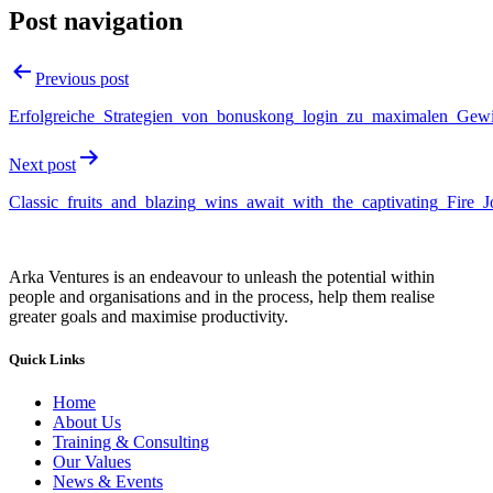
Post navigation
Previous post
Erfolgreiche_Strategien_von_bonuskong_login_zu_maximalen_Gew
Next post
Classic_fruits_and_blazing_wins_await_with_the_captivating_Fire_J
Arka Ventures is an endeavour to unleash the potential within
people and organisations and in the process, help them realise
greater goals and maximise productivity.
Quick Links
Home
About Us
Training & Consulting
Our Values
News & Events