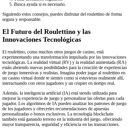
Busca ayuda si es necesario.
Siguiendo estos consejos, puedes disfrutar del roulettino de forma
segura y responsable.
El Futuro del Roulettino y las
Innovaciones Tecnológicas
El roulettino, como muchos otros juegos de casino, está
experimentando una transformación impulsada por las innovaciones
tecnológicas. La realidad virtual (RV) y la realidad aumentada (RA)
están abriendo nuevas posibilidades para la creación de experiencias
de juego inmersivas y realistas. Imagina poder jugar al roulettino en
un casino virtual donde te sientes como si estuvieras realmente allí,
interactuando con otros jugadores y un crupier en tiempo real.
Además, la inteligencia artificial (IA) está siendo utilizada para
mejorar la experiencia de juego y personalizar las ofertas para cada
jugador. Los algoritmos de IA pueden analizar los patrones de juego
de los jugadores y ofrecerles recomendaciones de apuestas
personalizadas o bonos exclusivos. La tecnología blockchain
también está ganando terreno en la industria del juego, ofreciendo
mayor transparencia, seguridad y eficiencia en las transacciones.