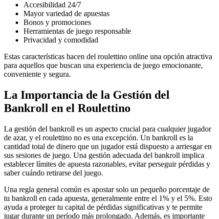
Accesibilidad 24/7
Mayor variedad de apuestas
Bonos y promociones
Herramientas de juego responsable
Privacidad y comodidad
Estas características hacen del roulettino online una opción atractiva
para aquellos que buscan una experiencia de juego emocionante,
conveniente y segura.
La Importancia de la Gestión del
Bankroll en el Roulettino
La gestión del bankroll es un aspecto crucial para cualquier jugador
de azar, y el roulettino no es una excepción. Un bankroll es la
cantidad total de dinero que un jugador está dispuesto a arriesgar en
sus sesiones de juego. Una gestión adecuada del bankroll implica
establecer límites de apuesta razonables, evitar perseguir pérdidas y
saber cuándo retirarse del juego.
Una regla general común es apostar solo un pequeño porcentaje de
tu bankroll en cada apuesta, generalmente entre el 1% y el 5%. Esto
ayuda a proteger tu capital de pérdidas significativas y te permite
jugar durante un período más prolongado. Además, es importante