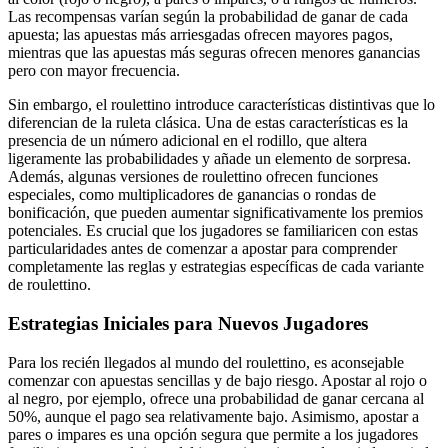
Las recompensas varían según la probabilidad de ganar de cada
apuesta; las apuestas más arriesgadas ofrecen mayores pagos,
mientras que las apuestas más seguras ofrecen menores ganancias
pero con mayor frecuencia.
Sin embargo, el roulettino introduce características distintivas que lo
diferencian de la ruleta clásica. Una de estas características es la
presencia de un número adicional en el rodillo, que altera
ligeramente las probabilidades y añade un elemento de sorpresa.
Además, algunas versiones de roulettino ofrecen funciones
especiales, como multiplicadores de ganancias o rondas de
bonificación, que pueden aumentar significativamente los premios
potenciales. Es crucial que los jugadores se familiaricen con estas
particularidades antes de comenzar a apostar para comprender
completamente las reglas y estrategias específicas de cada variante
de roulettino.
Estrategias Iniciales para Nuevos Jugadores
Para los recién llegados al mundo del roulettino, es aconsejable
comenzar con apuestas sencillas y de bajo riesgo. Apostar al rojo o
al negro, por ejemplo, ofrece una probabilidad de ganar cercana al
50%, aunque el pago sea relativamente bajo. Asimismo, apostar a
pares o impares es una opción segura que permite a los jugadores