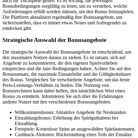
auch für Tischspiele gelten. Es ist wichtig, die jeweiligen
Bonusbedingungen sorgfältig zu lesen, um zu verstehen, welche
Anforderungen erfüllt werden müssen, um den Bonus freizuspielen.
Die Plattform aktualisiert regelmäßig ihre Bonusangebote, um
sicherzustellen, dass es immer etwas Neues und Aufregendes zu
entdecken gibt.
Strategische Auswahl der Bonusangebote
Die strategische Auswahl der Bonusangebote ist entscheidend, um
den maximalen Nutzen daraus zu ziehen. Es ist ratsam, sich auf
Angebote zu konzentrieren, die den eigenen Spielvorlieben
entsprechen und die faire Bedingungen haben. Achten Sie auf den
Bonusumsatz, die maximale Einsatzhöhe und die Gültigkeitsdauer
des Bonus. Vergleichen Sie verschiedene Angebote, um das beste
Preis-Leistungs-Verhältnis zu finden. Die Nutzung von
Bonusrechnern kann dabei helfen, den tatsächlichen Wert eines
Bonus zu ermitteln. Informieren Sie sich über die Erfahrungen
anderer Nutzer mit den verschiedenen Bonusangeboten.
Willkommensbonus: Attraktive Angebote für Neukunden.
Einzahlungsbonus: Erhöhung des Spielguthabens bei
Einzahlung.
Freispiele: Kostenlose Spins an ausgewählten Spielautomaten.
Cashback-Aktionen: Rückerstattung eines Teils der Einsätze.