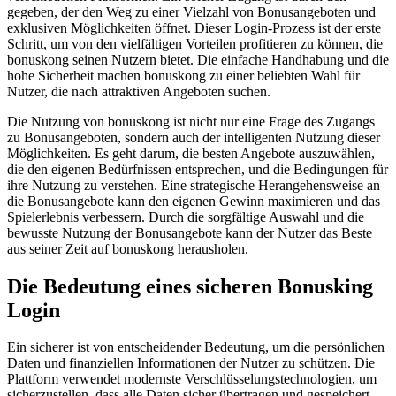
gegeben, der den Weg zu einer Vielzahl von Bonusangeboten und
exklusiven Möglichkeiten öffnet. Dieser Login-Prozess ist der erste
Schritt, um von den vielfältigen Vorteilen profitieren zu können, die
bonuskong seinen Nutzern bietet. Die einfache Handhabung und die
hohe Sicherheit machen bonuskong zu einer beliebten Wahl für
Nutzer, die nach attraktiven Angeboten suchen.
Die Nutzung von bonuskong ist nicht nur eine Frage des Zugangs
zu Bonusangeboten, sondern auch der intelligenten Nutzung dieser
Möglichkeiten. Es geht darum, die besten Angebote auszuwählen,
die den eigenen Bedürfnissen entsprechen, und die Bedingungen für
ihre Nutzung zu verstehen. Eine strategische Herangehensweise an
die Bonusangebote kann den eigenen Gewinn maximieren und das
Spielerlebnis verbessern. Durch die sorgfältige Auswahl und die
bewusste Nutzung der Bonusangebote kann der Nutzer das Beste
aus seiner Zeit auf bonuskong herausholen.
Die Bedeutung eines sicheren Bonusking
Login
Ein sicherer ist von entscheidender Bedeutung, um die persönlichen
Daten und finanziellen Informationen der Nutzer zu schützen. Die
Plattform verwendet modernste Verschlüsselungstechnologien, um
sicherzustellen, dass alle Daten sicher übertragen und gespeichert