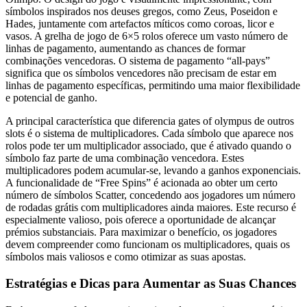
símbolos inspirados nos deuses gregos, como Zeus, Poseidon e
Hades, juntamente com artefactos míticos como coroas, licor e
vasos. A grelha de jogo de 6×5 rolos oferece um vasto número de
linhas de pagamento, aumentando as chances de formar
combinações vencedoras. O sistema de pagamento “all-pays”
significa que os símbolos vencedores não precisam de estar em
linhas de pagamento específicas, permitindo uma maior flexibilidade
e potencial de ganho.
A principal característica que diferencia gates of olympus de outros
slots é o sistema de multiplicadores. Cada símbolo que aparece nos
rolos pode ter um multiplicador associado, que é ativado quando o
símbolo faz parte de uma combinação vencedora. Estes
multiplicadores podem acumular-se, levando a ganhos exponenciais.
A funcionalidade de “Free Spins” é acionada ao obter um certo
número de símbolos Scatter, concedendo aos jogadores um número
de rodadas grátis com multiplicadores ainda maiores. Este recurso é
especialmente valioso, pois oferece a oportunidade de alcançar
prémios substanciais. Para maximizar o benefício, os jogadores
devem compreender como funcionam os multiplicadores, quais os
símbolos mais valiosos e como otimizar as suas apostas.
Estratégias e Dicas para Aumentar as Suas Chances