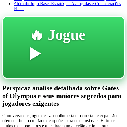
Além do Jogo Base: Estratégias Avançadas e Considerações
Finais
🔥 Jogue
▶️
Perspicaz análise detalhada sobre Gates
of Olympus e seus maiores segredos para
jogadores exigentes
O universo dos jogos de azar online está em constante expansão,
oferecendo uma miríade de opções para os entusiastas. Entre os
títulos mais populares e que atraem uma legião de jogadores,