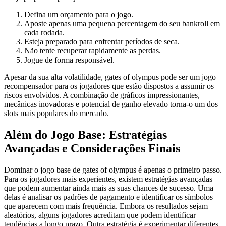
Defina um orçamento para o jogo.
Aposte apenas uma pequena percentagem do seu bankroll em
cada rodada.
Esteja preparado para enfrentar períodos de seca.
Não tente recuperar rapidamente as perdas.
Jogue de forma responsável.
Apesar da sua alta volatilidade, gates of olympus pode ser um jogo
recompensador para os jogadores que estão dispostos a assumir os
riscos envolvidos. A combinação de gráficos impressionantes,
mecânicas inovadoras e potencial de ganho elevado torna-o um dos
slots mais populares do mercado.
Além do Jogo Base: Estratégias
Avançadas e Considerações Finais
Dominar o jogo base de gates of olympus é apenas o primeiro passo.
Para os jogadores mais experientes, existem estratégias avançadas
que podem aumentar ainda mais as suas chances de sucesso. Uma
delas é analisar os padrões de pagamento e identificar os símbolos
que aparecem com mais frequência. Embora os resultados sejam
aleatórios, alguns jogadores acreditam que podem identificar
tendências a longo prazo. Outra estratégia é experimentar diferentes