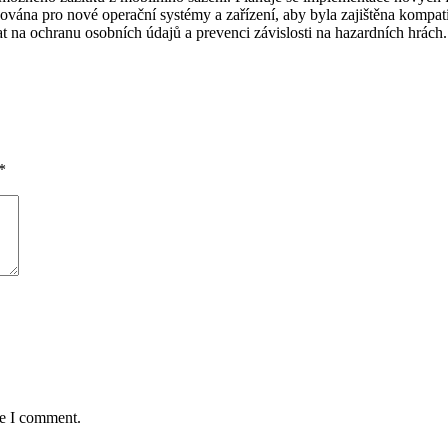
vána pro nové operační systémy a zařízení, aby byla zajištěna kompatib
t na ochranu osobních údajů a prevenci závislosti na hazardních hrách.
*
me I comment.