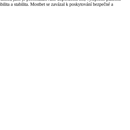
ilita a stabilita. Mostbet se zavázal k poskytování bezpečné a