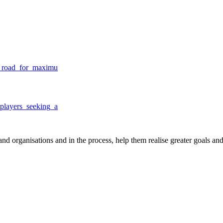
n_road_for_maximu
players_seeking_a
nd organisations and in the process, help them realise greater goals an