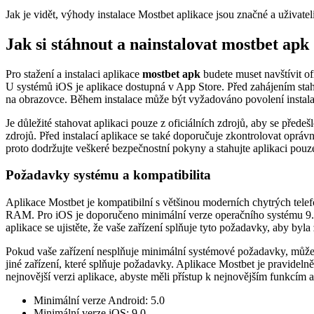
Jak je vidět, výhody instalace Mostbet aplikace jsou značné a uživatel
Jak si stáhnout a nainstalovat mostbet apk
Pro stažení a instalaci aplikace
mostbet apk
budete muset navštívit of
U systémů iOS je aplikace dostupná v App Store. Před zahájením stahov
na obrazovce. Během instalace může být vyžadováno povolení instalace
Je důležité stahovat aplikaci pouze z oficiálních zdrojů, aby se před
zdrojů. Před instalací aplikace se také doporučuje zkontrolovat opráv
proto dodržujte veškeré bezpečnostní pokyny a stahujte aplikaci pou
Požadavky systému a kompatibilita
Aplikace Mostbet je kompatibilní s většinou moderních chytrých tel
RAM. Pro iOS je doporučeno minimální verze operačního systému 9.0 a 
aplikace se ujistěte, že vaše zařízení splňuje tyto požadavky, aby byla
Pokud vaše zařízení nesplňuje minimální systémové požadavky, může 
jiné zařízení, které splňuje požadavky. Aplikace Mostbet je pravideln
nejnovější verzi aplikace, abyste měli přístup k nejnovějším funkcím
Minimální verze Android: 5.0
Minimální verze iOS: 9.0