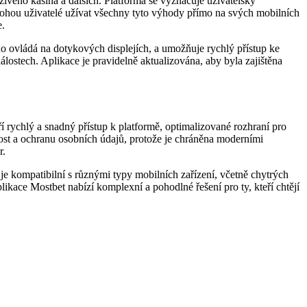
živého kasina a dalších. Platforma se vyznačuje uživatelsky
ohou uživatelé užívat všechny tyto výhody přímo na svých mobilních
e.
no ovládá na dotykových displejích, a umožňuje rychlý přístup ke
lostech. Aplikace je pravidelně aktualizována, aby byla zajištěna
í rychlý a snadný přístup k platformě, optimalizované rozhraní pro
nost a ochranu osobních údajů, protože je chráněna moderními
r.
 je kompatibilní s různými typy mobilních zařízení, včetně chytrých
likace Mostbet nabízí komplexní a pohodlné řešení pro ty, kteří chtějí