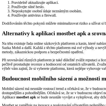
Pravidelně aktualizujte aplikaci.
Používejte silné heslo.
Neposkytujte osobní údaje neznámým osobám.
Používejte antivirus a firewall.
Dodržováním těchto pokynů můžete minimalizovat riziko a užívat si 
Alternativy k aplikaci mostbet apk a srovn
Na trhu existuje řada online sázkových platforem a kasin, které nabíz
Sazka Mobil a další. Každá z těchto platforem má své výhody a nevýho
metody, zákaznickou podporu a bezpečnostní opatření.
Při srovnávání různých platforem je také důležité zvážit reputaci a l
pečlivě prostudujte recenze a hodnocení od ostatních uživatelů. Zvažte
výběr vám zajistí, že si vyberete platformu, která nejlépe vyhovuje v
Budoucnost mobilního sázení a možnosti m
Mobilní sázení má neustále rostoucí trend a očekává se, že v budoucnu
dostupnějším a pohodlnějším. Očekává se, že se v budoucnu objeví nové 
Aplikace
mostbet apk
se bude neustále vyvíjet a vylepšovat, aby drž
Mostbet se zaměřuje na inovace a poskytování uživatelům nejlepšího 