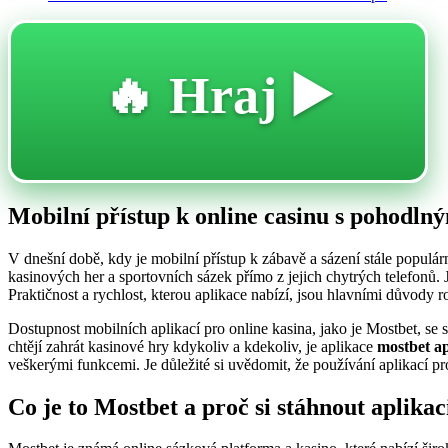
🔥 Hraj ▶️
Mobilní přístup k online casinu s pohodl
V dnešní době, kdy je mobilní přístup k zábavě a sázení stále populárně
kasinových her a sportovních sázek přímo z jejich chytrých telefonů. J
Praktičnost a rychlost, kterou aplikace nabízí, jsou hlavními důvody r
Dostupnost mobilních aplikací pro online kasina, jako je Mostbet, se s
chtějí zahrát kasinové hry kdykoliv a kdekoliv, je aplikace
mostbet a
veškerými funkcemi. Je důležité si uvědomit, že používání aplikací 
Co je to Mostbet a proč si stáhnout aplikac