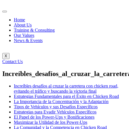
Home
About Us
Training & Consulting
Our Values
News & Events
X
Contact Us
Increíbles_desafíos_al_cruzar_la_carrete
Increíbles desafíos al cruzar la carretera con chicken road,
evitando el tráfico y buscando la victoria final
Estrategias Fundamentales para el Éxito en Chicken Road
La Importancia de la Concentración y la Adaptación
Tipos de Vehículos y sus Desafíos Específicos
Estrategias para Evadir Vehículos Específicos
El Papel de los Power-Ups y Bonificaciones
Maximizar la Utilidad de los Power-Ups
La Comunidad y la Competencia en Chicken Road