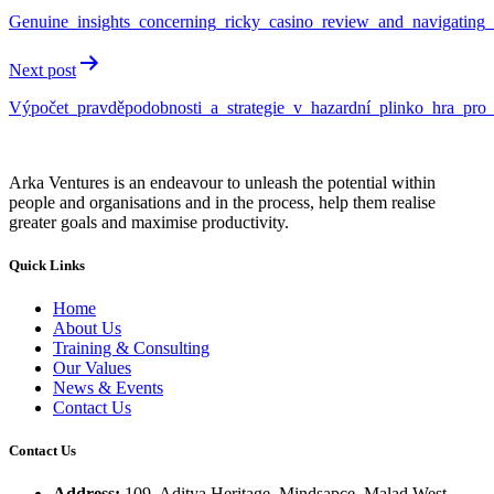
Genuine_insights_concerning_ricky_casino_review_and_navigating
Next post
Výpočet_pravděpodobnosti_a_strategie_v_hazardní_plinko_hra_pro_c
Arka Ventures is an endeavour to unleash the potential within
people and organisations and in the process, help them realise
greater goals and maximise productivity.
Quick Links
Home
About Us
Training & Consulting
Our Values
News & Events
Contact Us
Contact Us
Address:
109, Aditya Heritage, Mindsapce, Malad West,