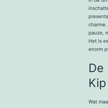
in de ui
inschatt
presenta
charme. 
pauze, m
Het is e
enorm p
De 
Kip
Wat maak