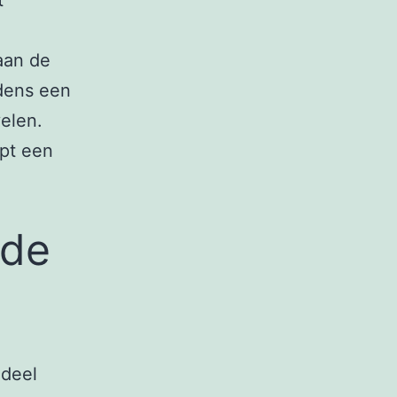
t
 aan de
jdens een
elen.
ept een
 de
 deel