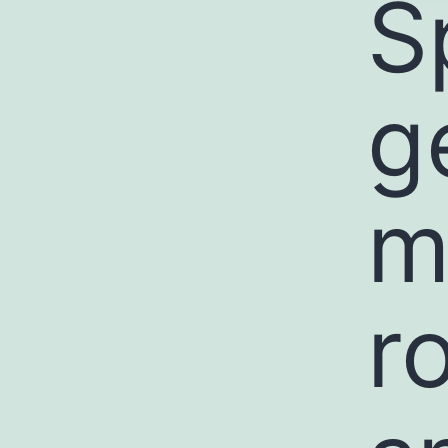
S
g
m
r