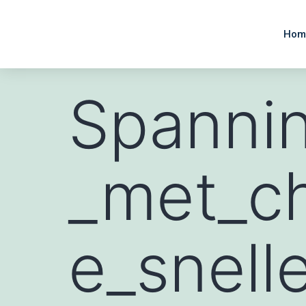
Hom
Spanni
_met_c
e_snell