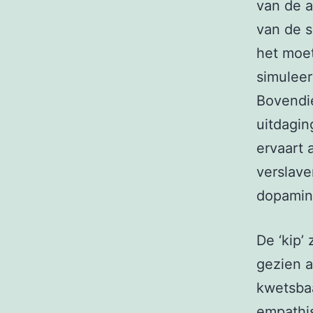
van de a
van de s
het moet
simuleer
Bovendi
uitdagin
ervaart a
verslave
dopamine
De ‘kip’
gezien a
kwetsbaa
empathis