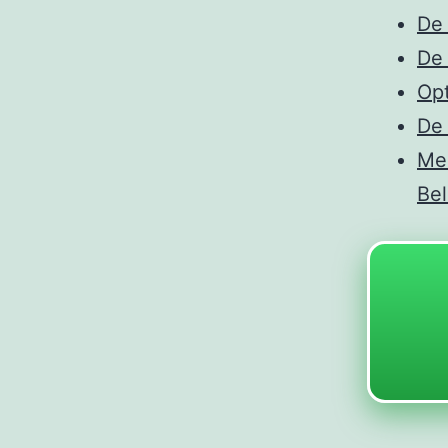
De 
De 
Opt
De 
Mee
Be