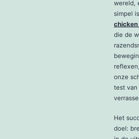
wereld, 
simpel i
chicken
die de w
razends
beweging
reflexen
onze sch
test van
verrasse
Het succ
doel: br