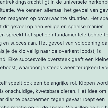
antrekkingskracht ligt in de universele herkenb
ituatie. We kennen allemaal het gevoel van gev
en reageren op onverwachte situaties. Het spe
t dit gevoel op een veilige en speelse manier.
en spreekt het spel een fundamentele behoeft
g en succes aan. Het gevoel van voldoening dat
ls je de kip veilig naar de overkant loodst, is
nd. Elke succesvolle oversteek geeft een klein
boost, waardoor je steeds weer terugkeert vo
 zelf speelt ook een belangrijke rol. Kippen wor
ls onschuldige, kwetsbare dieren. Het idee om 
r dier te beschermen tegen gevaar roept een
che reactie op bij de speler. We willen de kip 