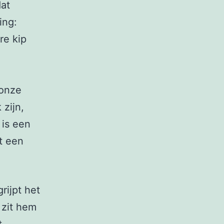
dat
ing:
re kip
 onze
 zijn,
 is een
t een
rijpt het
 zit hem