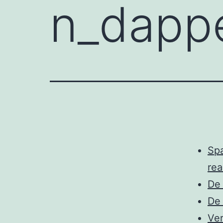
n_dappe
Spa
rea
De 
De 
Ver