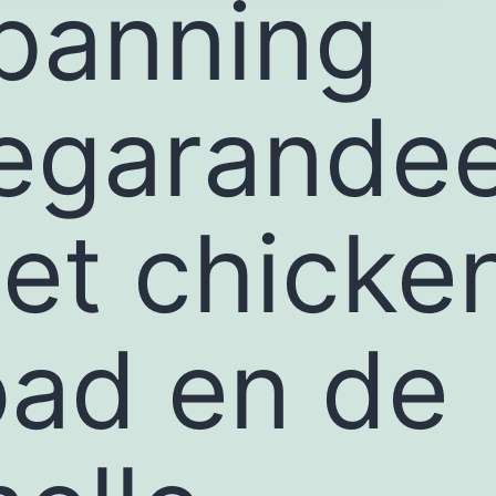
panning
egarande
et chicke
oad en de