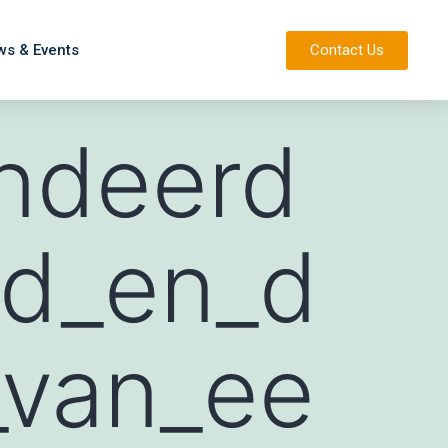
ws & Events
Contact Us
ndeerd
ad_en_d
_van_ee