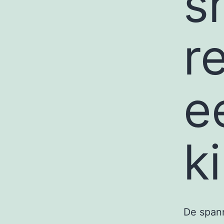
s
r
e
k
De spann