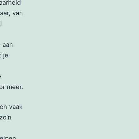
aarheid
aar, van
l
e aan
 je
e
or meer.
den vaak
zo’n
helpen,