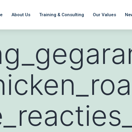
e
About Us
Training & Consulting
Our Values
Ne
ng_gegara
hicken_ro
e_reacties