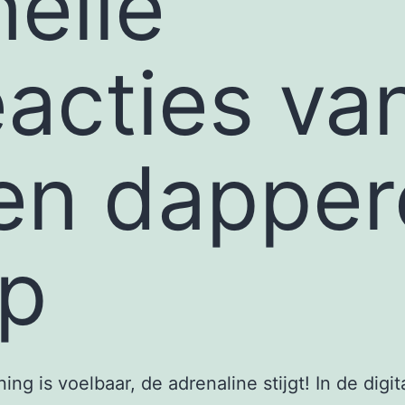
nelle
eacties va
en dapper
ip
ing is voelbaar, de adrenaline stijgt! In de digit