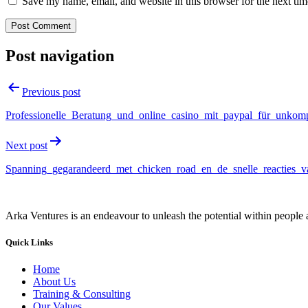
Save my name, email, and website in this browser for the next ti
Post navigation
Previous post
Professionelle_Beratung_und_online_casino_mit_paypal_für_unkomp
Next post
Spanning_gegarandeerd_met_chicken_road_en_de_snelle_reacties_
Arka Ventures is an endeavour to unleash the potential within people a
Quick Links
Home
About Us
Training & Consulting
Our Values