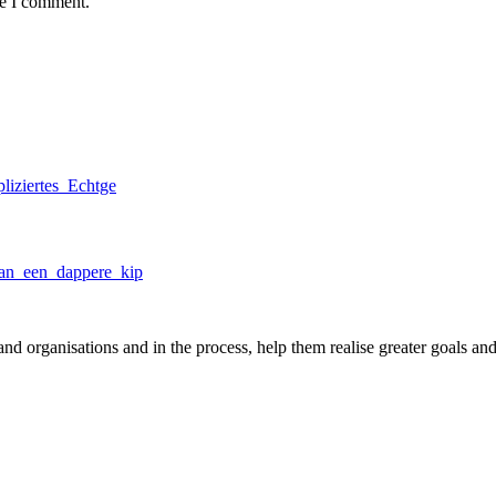
me I comment.
liziertes_Echtge
van_een_dappere_kip
nd organisations and in the process, help them realise greater goals an