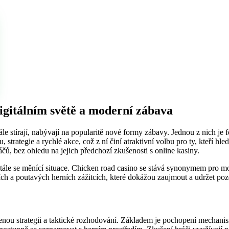
igitálním světě a moderní zábava
tále stírají, nabývají na popularitě nové formy zábavy. Jednou z nich je
, strategie a rychlé akce, což z ní činí atraktivní volbu pro ty, kteří 
čů, bez ohledu na jejich předchozí zkušenosti s online kasiny.
eustále se měnící situace. Chicken road casino se stává synonymem pro m
ích a poutavých herních zážitcích, které dokážou zaujmout a udržet po
enou strategii a taktické rozhodování. Základem je pochopení mechani