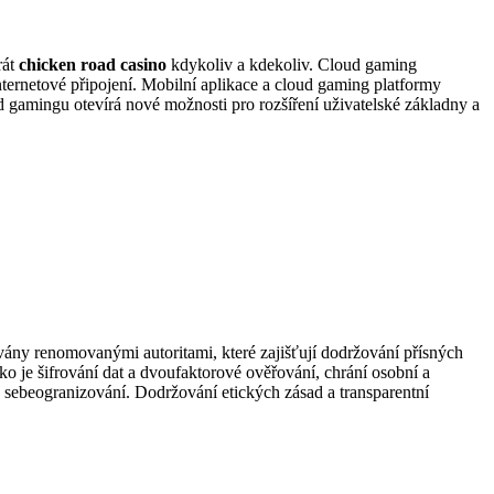
rát
chicken road casino
kdykoliv a kdekoliv. Cloud gaming
internetové připojení. Mobilní aplikace a cloud gaming platformy
ud gamingu otevírá nové možnosti pro rozšíření uživatelské základny a
vány renomovanými autoritami, které zajišťují dodržování přísných
ko je šifrování dat a dvoufaktorové ověřování, chrání osobní a
o sebeogranizování. Dodržování etických zásad a transparentní