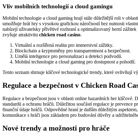
Vliv mobilních technologií a cloud gamingu
Mobilní technologie a cloud gaming hrají stále důležitější roli v obla
umožňuje hrát hry s vysokou grafickou náročností bez nutnosti vlastni
nabízejí uživatelsky přívětivé rozhraní a optimalizovaný herní zážite
zvyšuje atraktivitu
chicken road casino
.
Virtuální a rozšířená realita pro immersivní zážitky.
Blockchain a kryptoměny pro transparentnost a bezpečnost.
Umělá inteligence pro personalizaci a detekci podvodů.
Mobilní technologie a cloud gaming pro dostupnost a pohodlí.
Tento seznam shrnuje klíčové technologické trendy, které ovlivňují v
Regulace a bezpečnost v Chicken Road Ca
Regulace a bezpečnost jsou v oblasti online hazardních her klíčové
standardů a ochranu hráčů. Důležitou součástí regulace je prevence pr
finanční údaje hráčů. Odpovědné hraní je dalším důležitým aspektem, 
komunikace s hráči jsou základem pro budování důvěry a udržitelnéh
Nové trendy a možnosti pro hráče