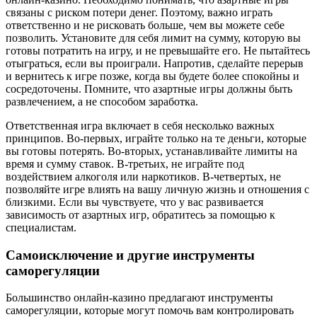
связаны с риском потери денег. Поэтому, важно играть
ответственно и не рисковать больше, чем вы можете себе
позволить. Установите для себя лимит на сумму, которую вы
готовы потратить на игру, и не превышайте его. Не пытайтесь
отыграться, если вы проиграли. Напротив, сделайте перерыв
и вернитесь к игре позже, когда вы будете более спокойны и
сосредоточены. Помните, что азартные игры должны быть
развлечением, а не способом заработка.
Ответственная игра включает в себя несколько важных
принципов. Во-первых, играйте только на те деньги, которые
вы готовы потерять. Во-вторых, устанавливайте лимиты на
время и сумму ставок. В-третьих, не играйте под
воздействием алкоголя или наркотиков. В-четвертых, не
позволяйте игре влиять на вашу личную жизнь и отношения с
близкими. Если вы чувствуете, что у вас развивается
зависимость от азартных игр, обратитесь за помощью к
специалистам.
Самоисключение и другие инструменты
саморегуляции
Большинство онлайн-казино предлагают инструменты
саморегуляции, которые могут помочь вам контролировать