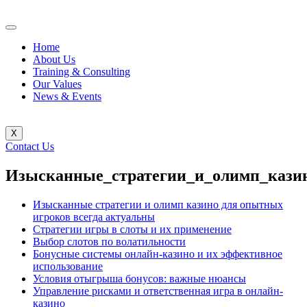
Home
About Us
Training & Consulting
Our Values
News & Events
X
Contact Us
Изысканные_стратегии_и_олимп_кази
Изысканные стратегии и олимп казино для опытных
игроков всегда актуальны
Стратегии игры в слоты и их применение
Выбор слотов по волатильности
Бонусные системы онлайн-казино и их эффективное
использование
Условия отыгрыша бонусов: важные нюансы
Управление рисками и ответственная игра в онлайн-
казино