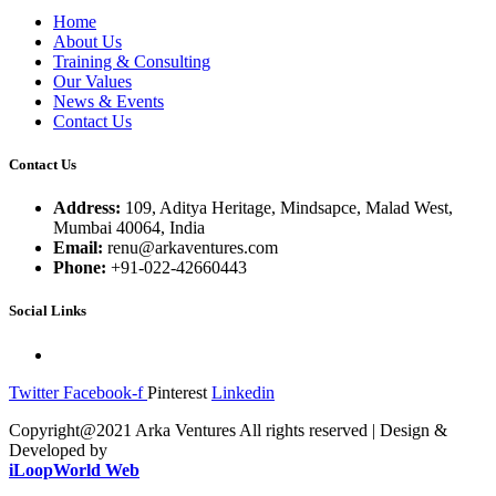
Home
About Us
Training & Consulting
Our Values
News & Events
Contact Us
Contact Us
Address:
109, Aditya Heritage, Mindsapce, Malad West,
Mumbai 40064, India
Email:
renu@arkaventures.com
Phone:
+91-022-42660443
Social Links
Twitter
Facebook-f
Pinterest
Linkedin
Copyright@2021 Arka Ventures All rights reserved | Design &
Developed by
iLoopWorld Web