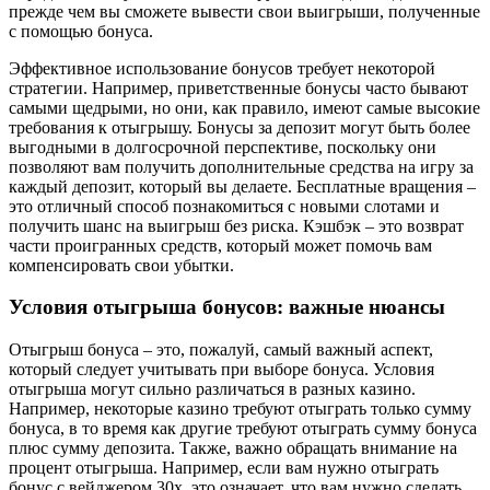
прежде чем вы сможете вывести свои выигрыши, полученные
с помощью бонуса.
Эффективное использование бонусов требует некоторой
стратегии. Например, приветственные бонусы часто бывают
самыми щедрыми, но они, как правило, имеют самые высокие
требования к отыгрышу. Бонусы за депозит могут быть более
выгодными в долгосрочной перспективе, поскольку они
позволяют вам получить дополнительные средства на игру за
каждый депозит, который вы делаете. Бесплатные вращения –
это отличный способ познакомиться с новыми слотами и
получить шанс на выигрыш без риска. Кэшбэк – это возврат
части проигранных средств, который может помочь вам
компенсировать свои убытки.
Условия отыгрыша бонусов: важные нюансы
Отыгрыш бонуса – это, пожалуй, самый важный аспект,
который следует учитывать при выборе бонуса. Условия
отыгрыша могут сильно различаться в разных казино.
Например, некоторые казино требуют отыграть только сумму
бонуса, в то время как другие требуют отыграть сумму бонуса
плюс сумму депозита. Также, важно обращать внимание на
процент отыгрыша. Например, если вам нужно отыграть
бонус с вейджером 30x, это означает, что вам нужно сделать