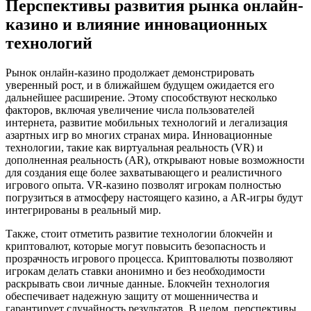
Перспективы развития рынка онлайн-
казино и влияние инновационных
технологий
Рынок онлайн-казино продолжает демонстрировать
уверенный рост, и в ближайшем будущем ожидается его
дальнейшее расширение. Этому способствуют несколько
факторов, включая увеличение числа пользователей
интернета, развитие мобильных технологий и легализация
азартных игр во многих странах мира. Инновационные
технологии, такие как виртуальная реальность (VR) и
дополненная реальность (AR), открывают новые возможности
для создания еще более захватывающего и реалистичного
игрового опыта. VR-казино позволят игрокам полностью
погрузиться в атмосферу настоящего казино, а AR-игры будут
интегрированы в реальный мир.
Также, стоит отметить развитие технологии блокчейн и
криптовалют, которые могут повысить безопасность и
прозрачность игрового процесса. Криптовалюты позволяют
игрокам делать ставки анонимно и без необходимости
раскрывать свои личные данные. Блокчейн технология
обеспечивает надежную защиту от мошенничества и
гарантирует случайность результатов. В целом, перспективы