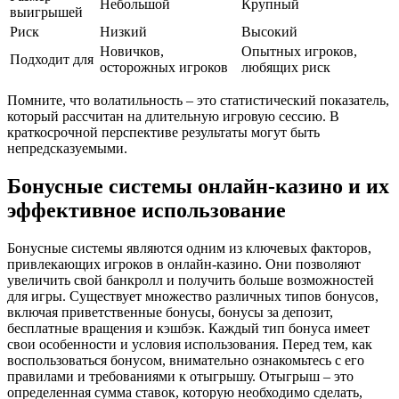
Небольшой
Крупный
выигрышей
Риск
Низкий
Высокий
Новичков,
Опытных игроков,
Подходит для
осторожных игроков
любящих риск
Помните, что волатильность – это статистический показатель,
который рассчитан на длительную игровую сессию. В
краткосрочной перспективе результаты могут быть
непредсказуемыми.
Бонусные системы онлайн-казино и их
эффективное использование
Бонусные системы являются одним из ключевых факторов,
привлекающих игроков в онлайн-казино. Они позволяют
увеличить свой банкролл и получить больше возможностей
для игры. Существует множество различных типов бонусов,
включая приветственные бонусы, бонусы за депозит,
бесплатные вращения и кэшбэк. Каждый тип бонуса имеет
свои особенности и условия использования. Перед тем, как
воспользоваться бонусом, внимательно ознакомьтесь с его
правилами и требованиями к отыгрышу. Отыгрыш – это
определенная сумма ставок, которую необходимо сделать,