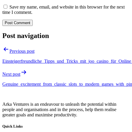
Save my name, email, and website in this browser for the next
time I comment.
Post navigation
Previous post
Einsteigerfreundliche_Tipps_und_Tricks_mit_joo_casino_für_Online
Next post
Genuine_excitement_from_classic_slots_to_modern_games_with_pin
Arka Ventures is an endeavour to unleash the potential within
people and organisations and in the process, help them realise
greater goals and maximise productivity.
Quick Links