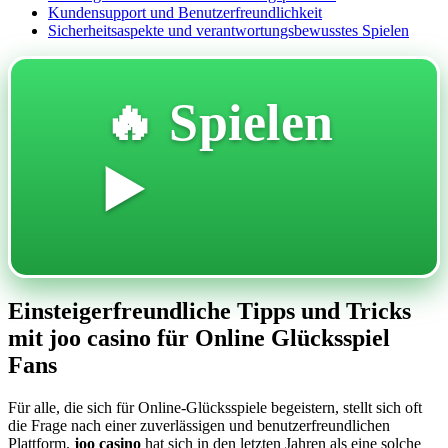
Kundensupport und Benutzerfreundlichkeit
Sicherheitsaspekte und verantwortungsbewusstes Spielen
🔥 Spielen
▶️
Einsteigerfreundliche Tipps und Tricks
mit joo casino für Online Glücksspiel
Fans
Für alle, die sich für Online-Glücksspiele begeistern, stellt sich oft
die Frage nach einer zuverlässigen und benutzerfreundlichen
Plattform.
joo casino
hat sich in den letzten Jahren als eine solche