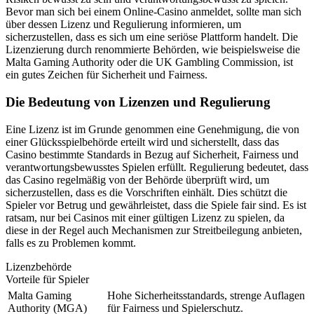
Bevor man sich bei einem Online-Casino anmeldet, sollte man sich
über dessen Lizenz und Regulierung informieren, um
sicherzustellen, dass es sich um eine seriöse Plattform handelt. Die
Lizenzierung durch renommierte Behörden, wie beispielsweise die
Malta Gaming Authority oder die UK Gambling Commission, ist
ein gutes Zeichen für Sicherheit und Fairness.
Die Bedeutung von Lizenzen und Regulierung
Eine Lizenz ist im Grunde genommen eine Genehmigung, die von
einer Glücksspielbehörde erteilt wird und sicherstellt, dass das
Casino bestimmte Standards in Bezug auf Sicherheit, Fairness und
verantwortungsbewusstes Spielen erfüllt. Regulierung bedeutet, dass
das Casino regelmäßig von der Behörde überprüft wird, um
sicherzustellen, dass es die Vorschriften einhält. Dies schützt die
Spieler vor Betrug und gewährleistet, dass die Spiele fair sind. Es ist
ratsam, nur bei Casinos mit einer gültigen Lizenz zu spielen, da
diese in der Regel auch Mechanismen zur Streitbeilegung anbieten,
falls es zu Problemen kommt.
Lizenzbehörde
Vorteile für Spieler
Malta Gaming
Hohe Sicherheitsstandards, strenge Auflagen
Authority (MGA)
für Fairness und Spielerschutz.