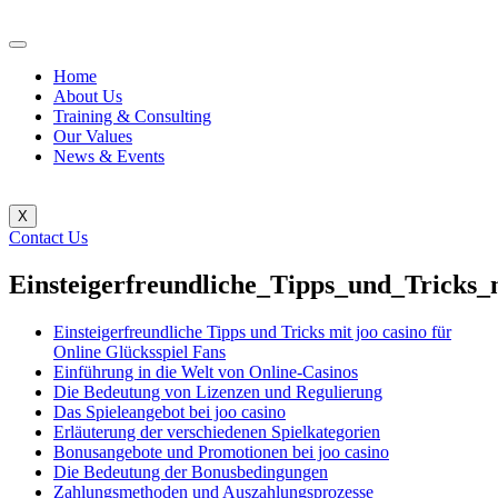
Home
About Us
Training & Consulting
Our Values
News & Events
X
Contact Us
Einsteigerfreundliche_Tipps_und_Tricks_
Einsteigerfreundliche Tipps und Tricks mit joo casino für
Online Glücksspiel Fans
Einführung in die Welt von Online-Casinos
Die Bedeutung von Lizenzen und Regulierung
Das Spieleangebot bei joo casino
Erläuterung der verschiedenen Spielkategorien
Bonusangebote und Promotionen bei joo casino
Die Bedeutung der Bonusbedingungen
Zahlungsmethoden und Auszahlungsprozesse