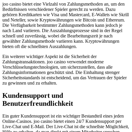
joo casino bietet eine Vielzahl von Zahlungsmethoden an, um den
Bedürfnissen verschiedener Spieler gerecht zu werden. Dazu
gehören Kreditkarten wie Visa und Mastercard, E-Wallets wie Skrill
und Neteller, sowie Kryptowährungen wie Bitcoin und Ethereum.
Die Verfügbarkeit bestimmter Zahlungsmethoden kann jedoch je
nach Land variieren. Die Auszahlungsprozesse sind in der Regel
schnell und zuverlässig, wobei die Bearbeitungszeit je nach
gewählter Zahlungsmethode variieren kann. Kryptowährungen
bieten oft die schnellsten Auszahlungen.
Ein weiterer wichtiger Aspekt ist die Sicherheit der
Zahlungstransaktionen. joo casino verwendet moderne
Verschlüsselungstechnologien, um sicherzustellen, dass alle
Zahlungsinformationen geschützt sind. Die Einhaltung strenger
Sicherheitsstandards ist entscheidend, um das Vertrauen der Spieler
zu gewinnen und zu erhalten.
Kundensupport und
Benutzerfreundlichkeit
Ein guter Kundensupport ist ein wichtiger Bestandteil eines jeden
Online-Casinos. joo casino bietet einen 24/7 Kundensupport per
Live-Chat und E-Mail. Der Live-Chat ist die schnellste Möglichkeit,
Hilfe zu erhalten, da man direkt mit einem Mitarbeiter sprechen