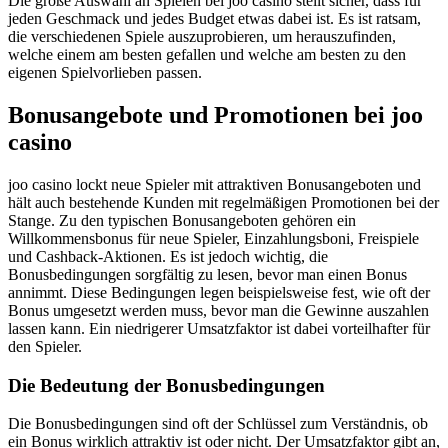
Die große Auswahl an Spielen bei joo casino stellt sicher, dass für
jeden Geschmack und jedes Budget etwas dabei ist. Es ist ratsam,
die verschiedenen Spiele auszuprobieren, um herauszufinden,
welche einem am besten gefallen und welche am besten zu den
eigenen Spielvorlieben passen.
Bonusangebote und Promotionen bei joo
casino
joo casino lockt neue Spieler mit attraktiven Bonusangeboten und
hält auch bestehende Kunden mit regelmäßigen Promotionen bei der
Stange. Zu den typischen Bonusangeboten gehören ein
Willkommensbonus für neue Spieler, Einzahlungsboni, Freispiele
und Cashback-Aktionen. Es ist jedoch wichtig, die
Bonusbedingungen sorgfältig zu lesen, bevor man einen Bonus
annimmt. Diese Bedingungen legen beispielsweise fest, wie oft der
Bonus umgesetzt werden muss, bevor man die Gewinne auszahlen
lassen kann. Ein niedrigerer Umsatzfaktor ist dabei vorteilhafter für
den Spieler.
Die Bedeutung der Bonusbedingungen
Die Bonusbedingungen sind oft der Schlüssel zum Verständnis, ob
ein Bonus wirklich attraktiv ist oder nicht. Der Umsatzfaktor gibt an,