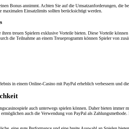
n einen Bonus annimmt. Achten Sie auf die Umsatzanforderungen, die b
 maximalen Einsatzlimits sollten berücksichtigt werden.
s
ren treuen Spielern exklusive Vorteile bieten. Diese Vorteile können 
h die Teilnahme an einem Treueprogramm können Spieler von zusätzlic
ebnis in einem Online-Casino mit PayPal erheblich verbessern und d
chkeit
Lieblingscasinospiele auch unterwegs spielen können. Daher bieten imme
os ermöglichen auch die Verwendung von PayPal als Zahlungsmethode. 
läche, eine gute Performance und eine breite Auswahl an Spielen bieten