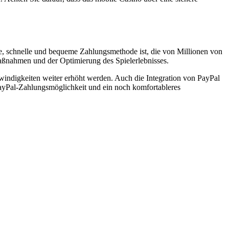
re, schnelle und bequeme Zahlungsmethode ist, die von Millionen von
maßnahmen und der Optimierung des Spielerlebnisses.
windigkeiten weiter erhöht werden. Auch die Integration von PayPal
 PayPal-Zahlungsmöglichkeit und ein noch komfortableres