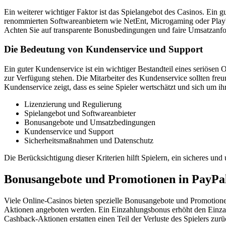
Ein weiterer wichtiger Faktor ist das Spielangebot des Casinos. Ein g
renommierten Softwareanbietern wie NetEnt, Microgaming oder Play'
Achten Sie auf transparente Bonusbedingungen und faire Umsatzanf
Die Bedeutung von Kundenservice und Support
Ein guter Kundenservice ist ein wichtiger Bestandteil eines seriöse
zur Verfügung stehen. Die Mitarbeiter des Kundenservice sollten freu
Kundenservice zeigt, dass es seine Spieler wertschätzt und sich um i
Lizenzierung und Regulierung
Spielangebot und Softwareanbieter
Bonusangebote und Umsatzbedingungen
Kundenservice und Support
Sicherheitsmaßnahmen und Datenschutz
Die Berücksichtigung dieser Kriterien hilft Spielern, ein sicheres un
Bonusangebote und Promotionen in PayPa
Viele Online-Casinos bieten spezielle Bonusangebote und Promotion
Aktionen angeboten werden. Ein Einzahlungsbonus erhöht den Einzah
Cashback-Aktionen erstatten einen Teil der Verluste des Spielers zurü