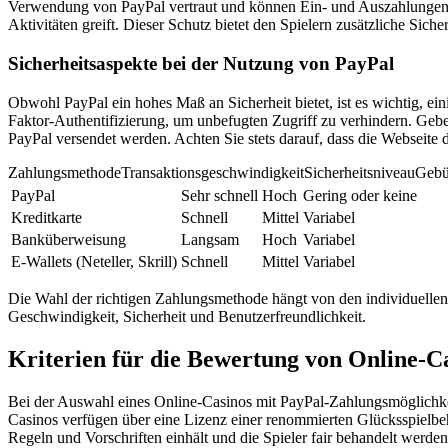
Verwendung von PayPal vertraut und können Ein- und Auszahlungen p
Aktivitäten greift. Dieser Schutz bietet den Spielern zusätzliche Siche
Sicherheitsaspekte bei der Nutzung von PayPal
Obwohl PayPal ein hohes Maß an Sicherheit bietet, ist es wichtig, ei
Faktor-Authentifizierung, um unbefugten Zugriff zu verhindern. Gebe
PayPal versendet werden. Achten Sie stets darauf, dass die Webseit
ZahlungsmethodeTransaktionsgeschwindigkeitSicherheitsniveauGeb
PayPal
Sehr schnell
Hoch
Gering oder keine
Kreditkarte
Schnell
Mittel
Variabel
Banküberweisung
Langsam
Hoch
Variabel
E-Wallets (Neteller, Skrill)
Schnell
Mittel
Variabel
Die Wahl der richtigen Zahlungsmethode hängt von den individuellen 
Geschwindigkeit, Sicherheit und Benutzerfreundlichkeit.
Kriterien für die Bewertung von Online-C
Bei der Auswahl eines Online-Casinos mit PayPal-Zahlungsmöglichkeit
Casinos verfügen über eine Lizenz einer renommierten Glücksspielbe
Regeln und Vorschriften einhält und die Spieler fair behandelt werden