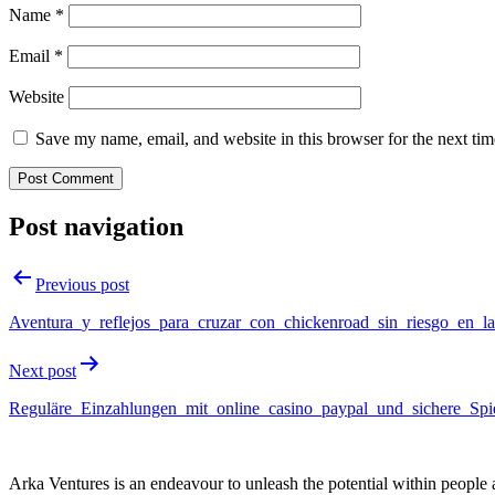
Name
*
Email
*
Website
Save my name, email, and website in this browser for the next ti
Post navigation
Previous post
Aventura_y_reflejos_para_cruzar_con_chickenroad_sin_riesgo_en_la
Next post
Reguläre_Einzahlungen_mit_online_casino_paypal_und_sichere_Spiel
Arka Ventures is an endeavour to unleash the potential within people a