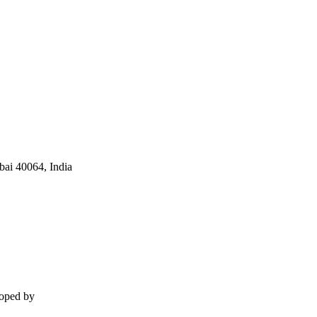
ai 40064, India
loped by