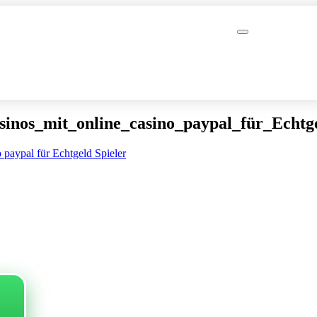
sinos_mit_online_casino_paypal_für_Echtg
 paypal für Echtgeld Spieler