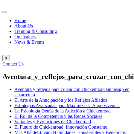
Home
About Us
Training & Consulting
Our Values
News & Events
X
Contact Us
Aventura_y_reflejos_para_cruzar_con_chi
Aventura y reflejos para cruzar con chickenroad sin riesgo en
la carretera
El Arte de la Anticipación y los Reflejos Afilados
Estrategias Avanzadas para Maximizar la Supervivencia
La Psicología Detrás de la Adicción a Chickenroad
El Rol de la Competencia y las Redes Sociales
Variantes y Evoluciones de Chickenroad
El Futuro de Chickenroad: Innovación Constante
Más Allá del Juego: Habilidades Transferibles y Beneficios