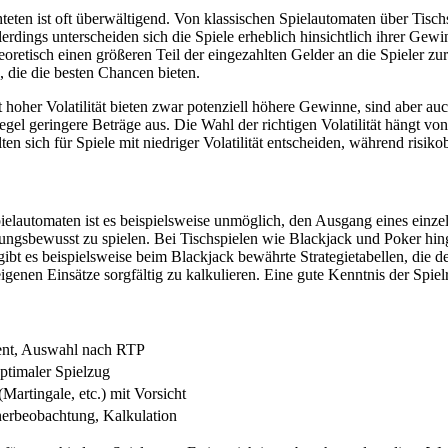
eten ist oft überwältigend. Von klassischen Spielautomaten über Tisch
rdings unterscheiden sich die Spiele erheblich hinsichtlich ihrer Gew
retisch einen größeren Teil der eingezahlten Gelder an die Spieler zur
 die die besten Chancen bieten.
 mit hoher Volatilität bieten zwar potenziell höhere Gewinne, sind aber 
 Regel geringere Beträge aus. Die Wahl der richtigen Volatilität hängt v
en sich für Spiele mit niedriger Volatilität entscheiden, während risiko
ielautomaten ist es beispielsweise unmöglich, den Ausgang eines einzel
ortungsbewusst zu spielen. Bei Tischspielen wie Blackjack und Poker 
 es beispielsweise beim Blackjack bewährte Strategietabellen, die den
genen Einsätze sorgfältig zu kalkulieren. Eine gute Kenntnis der Spielr
nt, Auswahl nach RTP
optimaler Spielzug
(Martingale, etc.) mit Vorsicht
nerbeobachtung, Kalkulation