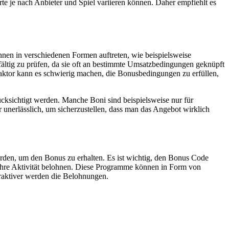
erte je nach Anbieter und Spiel variieren können. Daher empfiehlt es
nen in verschiedenen Formen auftreten, wie beispielsweise
ältig zu prüfen, da sie oft an bestimmte Umsatzbedingungen geknüpft
aktor kann es schwierig machen, die Bonusbedingungen zu erfüllen,
cksichtigt werden. Manche Boni sind beispielsweise nur für
r unerlässlich, um sicherzustellen, dass man das Angebot wirklich
den, um den Bonus zu erhalten. Es ist wichtig, den Bonus Code
r ihre Aktivität belohnen. Diese Programme können in Form von
traktiver werden die Belohnungen.