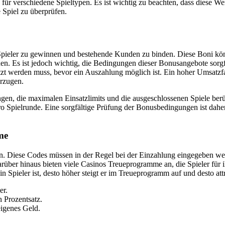
n für verschiedene Spieltypen. Es ist wichtig zu beachten, dass diese W
e Spiel zu überprüfen.
Spieler zu gewinnen und bestehende Kunden zu binden. Diese Boni kön
. Es ist jedoch wichtig, die Bedingungen dieser Bonusangebote sorgf
zt werden muss, bevor ein Auszahlung möglich ist. Ein hoher Umsatzf
orzugen.
en, die maximalen Einsatzlimits und die ausgeschlossenen Spiele berü
pro Spielrunde. Eine sorgfältige Prüfung der Bonusbedingungen ist dahe
me
. Diese Codes müssen in der Regel bei der Einzahlung eingegeben wer
arüber hinaus bieten viele Casinos Treueprogramme an, die Spieler fü
n Spieler ist, desto höher steigt er im Treueprogramm auf und desto at
er.
 Prozentsatz.
eigenes Geld.