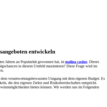
usangeboten entwickeln
zten Jahren an Popularität gewonnen hat, ist
malina casino
. Dieses
 Erfolgschancen in diesem Umfeld maximieren? Diese Frage wird im
en.
g und dem verantwortungsbewussten Umgang mit dem eigenen Budget. Es
eln, die den eigenen Zielen und Risikobereitschaften entspricht.
 Gewinnmöglichkeiten bieten können. Wir werden uns im Folgenden