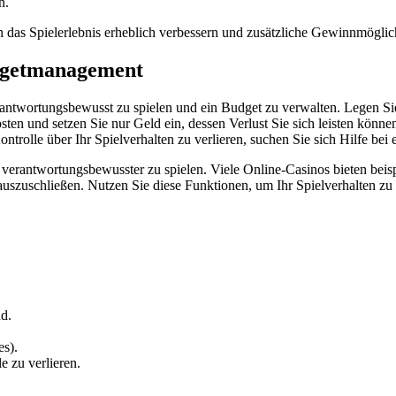
n.
s Spielerlebnis erheblich verbessern und zusätzliche Gewinnmöglich
dgetmanagement
antwortungsbewusst zu spielen und ein Budget zu verwalten. Legen Sie 
kosten und setzen Sie nur Geld ein, dessen Verlust Sie sich leisten kö
olle über Ihr Spielverhalten zu verlieren, suchen Sie sich Hilfe bei e
verantwortungsbewusster zu spielen. Viele Online-Casinos bieten beisp
n auszuschließen. Nutzen Sie diese Funktionen, um Ihr Spielverhalten zu
nd.
s).
e zu verlieren.