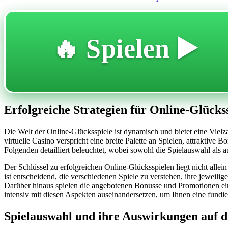
🔥 Spielen ▶️
Erfolgreiche Strategien für Online-Glücks
Die Welt der Online-Glücksspiele ist dynamisch und bietet eine Vielzah
virtuelle Casino verspricht eine breite Palette an Spielen, attrakti
Folgenden detailliert beleuchtet, wobei sowohl die Spielauswahl als
Der Schlüssel zu erfolgreichen Online-Glücksspielen liegt nicht al
ist entscheidend, die verschiedenen Spiele zu verstehen, ihre jeweili
Darüber hinaus spielen die angebotenen Bonusse und Promotionen ein
intensiv mit diesen Aspekten auseinandersetzen, um Ihnen eine fundie
Spielauswahl und ihre Auswirkungen auf 