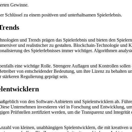
tierten Gewinne.
r Schlüssel zu einem positiven und unterhaltsamen Spielerlebnis.
Trends
chnologien und Trends prägen das Spielerlebnis und bieten den Spieler
mmersiver und realistischer zu gestalten. Blockchain-Technologie un
nalisierung des Spielerlebnisses immer wichtiger. Algorithmen analysi
falls eine wichtige Rolle. Strengere Auflagen und Kontrollen sollen d
Betreiber von entscheidender Bedeutung, um ihre Lizenz zu behalten u
 stärkeren Regulierung geprägt sein.
elentwicklern
n maßgeblich von den Software-Anbietern und Spielentwicklern ab. Fü
 Diese Unternehmen investieren viel in Forschung und Entwicklung, um s
gen Prüfstellen zertifiziert werden, um die Transparenz und Integrität
Anzahl von kleinen, unabhängigen Spielentwicklern, die mit kreativen 