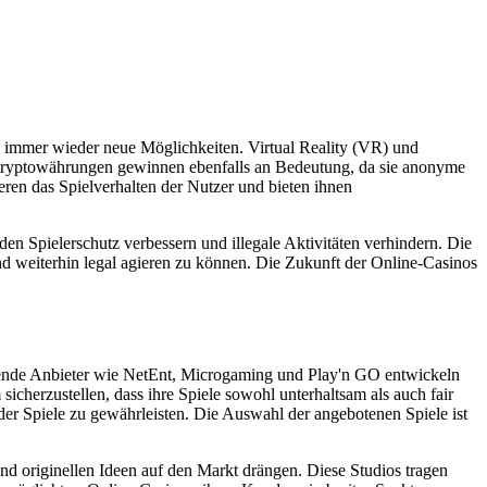
n immer wieder neue Möglichkeiten. Virtual Reality (VR) und
d Kryptowährungen gewinnen ebenfalls an Bedeutung, da sie anonyme
eren das Spielverhalten der Nutzer und bieten ihnen
en Spielerschutz verbessern und illegale Aktivitäten verhindern. Die
nd weiterhin legal agieren zu können. Die Zukunft der Online-Casinos
hrende Anbieter wie NetEnt, Microgaming und Play'n GO entwickeln
icherzustellen, dass ihre Spiele sowohl unterhaltsam als auch fair
 der Spiele zu gewährleisten. Die Auswahl der angebotenen Spiele ist
und originellen Ideen auf den Markt drängen. Diese Studios tragen