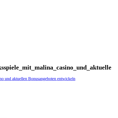
ksspiele_mit_malina_casino_und_aktuelle
sino und aktuellen Bonusangeboten entwickeln