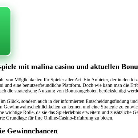
spiele mit malina casino und aktuellen Bon
l von Möglichkeiten für Spieler aller Art. Ein Anbieter, der in den let
ve Boni und eine benutzerfreundliche Plattform. Doch wie kann man die
 auch die strategische Nutzung von Bonusangeboten berücksichtigt werd
lein im Glück, sondern auch in der informierten Entscheidungsfindun
gen Gewinnwahrscheinlichkeiten zu kennen und eine Strategie zu entwick
e wichtige Rolle, da sie das Spielerlebnis erweitern und zusätzliche
rte Grundlage für Ihre Online-Casino-Erfahrung zu bieten.
die Gewinnchancen