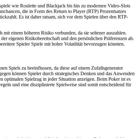
spiele wie Roulette und Blackjack bis hin zu modernen Video-Slots
innchancen, die in Form des Return to Player (RTP) Prozentsatzes
ückzahlt. Es ist daher ratsam, sich vor dem Spielen über den RTP-
auch mit einem höheren Risiko verbunden, da sie seltener auszahlen.
on der eigenen Risikobereitschaft und den persönlichen Präferenzen ab.
bereitere Spieler Spiele mit hoher Volatilität bevorzugen könnten.
nen Spiels zu beeinflussen, da diese auf einem Zufallsgenerator
hingegen können Spieler durch strategisches Denken und das Anwenden
 optimalen Spielzug in jeder Situation anzeigen. Beim Poker ist es
egeln und eine disziplinierte Spielweise sind somit entscheidend für