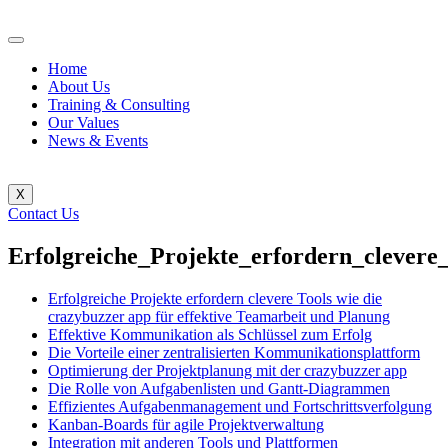
Home
About Us
Training & Consulting
Our Values
News & Events
X
Contact Us
Erfolgreiche_Projekte_erfordern_clevere
Erfolgreiche Projekte erfordern clevere Tools wie die
crazybuzzer app für effektive Teamarbeit und Planung
Effektive Kommunikation als Schlüssel zum Erfolg
Die Vorteile einer zentralisierten Kommunikationsplattform
Optimierung der Projektplanung mit der crazybuzzer app
Die Rolle von Aufgabenlisten und Gantt-Diagrammen
Effizientes Aufgabenmanagement und Fortschrittsverfolgung
Kanban-Boards für agile Projektverwaltung
Integration mit anderen Tools und Plattformen