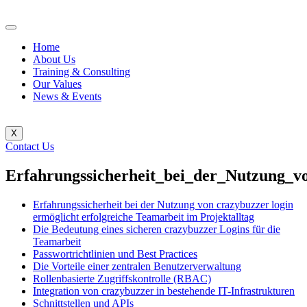
Home
About Us
Training & Consulting
Our Values
News & Events
X
Contact Us
Erfahrungssicherheit_bei_der_Nutzung_vo
Erfahrungssicherheit bei der Nutzung von crazybuzzer login
ermöglicht erfolgreiche Teamarbeit im Projektalltag
Die Bedeutung eines sicheren crazybuzzer Logins für die
Teamarbeit
Passwortrichtlinien und Best Practices
Die Vorteile einer zentralen Benutzerverwaltung
Rollenbasierte Zugriffskontrolle (RBAC)
Integration von crazybuzzer in bestehende IT-Infrastrukturen
Schnittstellen und APIs