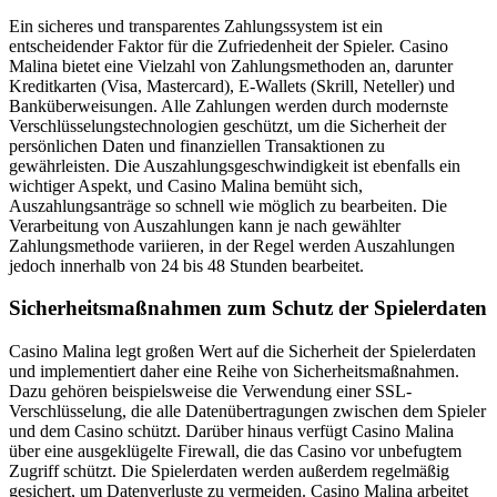
Ein sicheres und transparentes Zahlungssystem ist ein
entscheidender Faktor für die Zufriedenheit der Spieler. Casino
Malina bietet eine Vielzahl von Zahlungsmethoden an, darunter
Kreditkarten (Visa, Mastercard), E-Wallets (Skrill, Neteller) und
Banküberweisungen. Alle Zahlungen werden durch modernste
Verschlüsselungstechnologien geschützt, um die Sicherheit der
persönlichen Daten und finanziellen Transaktionen zu
gewährleisten. Die Auszahlungsgeschwindigkeit ist ebenfalls ein
wichtiger Aspekt, und Casino Malina bemüht sich,
Auszahlungsanträge so schnell wie möglich zu bearbeiten. Die
Verarbeitung von Auszahlungen kann je nach gewählter
Zahlungsmethode variieren, in der Regel werden Auszahlungen
jedoch innerhalb von 24 bis 48 Stunden bearbeitet.
Sicherheitsmaßnahmen zum Schutz der Spielerdaten
Casino Malina legt großen Wert auf die Sicherheit der Spielerdaten
und implementiert daher eine Reihe von Sicherheitsmaßnahmen.
Dazu gehören beispielsweise die Verwendung einer SSL-
Verschlüsselung, die alle Datenübertragungen zwischen dem Spieler
und dem Casino schützt. Darüber hinaus verfügt Casino Malina
über eine ausgeklügelte Firewall, die das Casino vor unbefugtem
Zugriff schützt. Die Spielerdaten werden außerdem regelmäßig
gesichert, um Datenverluste zu vermeiden. Casino Malina arbeitet