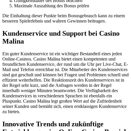
Gültigkeitsdauer des Bonus beachten
Maximale Auszahlung des Bonus prüfen
Die Einhaltung dieser Punkte beim Bonusgebrauch kann zu einem
besseren Spielerlebnis und wahren Gewinnen beitragen.
Kundenservice und Support bei Casino
Malina
Ein guter Kundenservice ist ein wichtiger Bestandteil eines jeden
Online-Casinos. Casino Malina bietet einen kompetenten und
freundlichen Kundenservice, der rund um die Uhr per Live-Chat, E-
Mail und Telefon erreichbar ist. Die Mitarbeiter des Kundenservices
sind gut geschult und können bei Fragen und Problemen schnell und
effizient weiterhelfen. Die Reaktionszeit des Kundenservices ist in
der Regel sehr kurz, und die Anfragen werden in der Regel
innerhalb weniger Minuten beantwortet. Die Verfügbarkeit des
Kundenservices in verschiedenen Sprachen ist ebenfalls ein
Pluspunkt. Casino Malina legt großen Wert auf die Zufriedenheit
seiner Kunden und bemüht sich, einen erstklassigen Kundenservice
zu bieten.
Innovative Trends und zukünftige