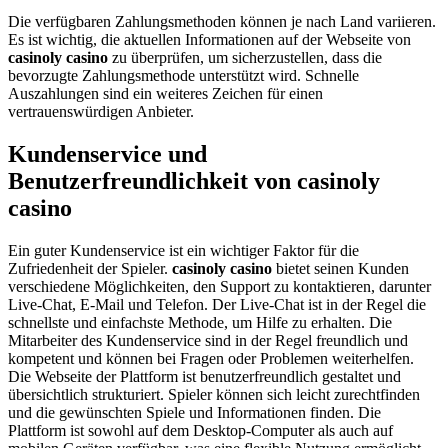
Die verfügbaren Zahlungsmethoden können je nach Land variieren.
Es ist wichtig, die aktuellen Informationen auf der Webseite von
casinoly casino
zu überprüfen, um sicherzustellen, dass die
bevorzugte Zahlungsmethode unterstützt wird. Schnelle
Auszahlungen sind ein weiteres Zeichen für einen
vertrauenswürdigen Anbieter.
Kundenservice und
Benutzerfreundlichkeit von casinoly
casino
Ein guter Kundenservice ist ein wichtiger Faktor für die
Zufriedenheit der Spieler.
casinoly casino
bietet seinen Kunden
verschiedene Möglichkeiten, den Support zu kontaktieren, darunter
Live-Chat, E-Mail und Telefon. Der Live-Chat ist in der Regel die
schnellste und einfachste Methode, um Hilfe zu erhalten. Die
Mitarbeiter des Kundenservice sind in der Regel freundlich und
kompetent und können bei Fragen oder Problemen weiterhelfen.
Die Webseite der Plattform ist benutzerfreundlich gestaltet und
übersichtlich strukturiert. Spieler können sich leicht zurechtfinden
und die gewünschten Spiele und Informationen finden. Die
Plattform ist sowohl auf dem Desktop-Computer als auch auf