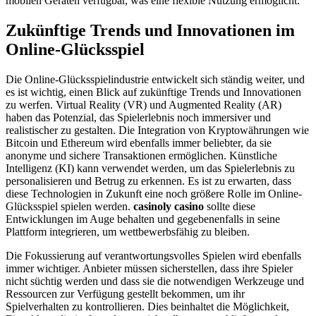
mobilen Geräten verfügbar, was eine flexible Nutzung ermöglicht.
Zukünftige Trends und Innovationen im
Online-Glücksspiel
Die Online-Glücksspielindustrie entwickelt sich ständig weiter, und
es ist wichtig, einen Blick auf zukünftige Trends und Innovationen
zu werfen. Virtual Reality (VR) und Augmented Reality (AR)
haben das Potenzial, das Spielerlebnis noch immersiver und
realistischer zu gestalten. Die Integration von Kryptowährungen wie
Bitcoin und Ethereum wird ebenfalls immer beliebter, da sie
anonyme und sichere Transaktionen ermöglichen. Künstliche
Intelligenz (KI) kann verwendet werden, um das Spielerlebnis zu
personalisieren und Betrug zu erkennen. Es ist zu erwarten, dass
diese Technologien in Zukunft eine noch größere Rolle im Online-
Glücksspiel spielen werden.
casinoly casino
sollte diese
Entwicklungen im Auge behalten und gegebenenfalls in seine
Plattform integrieren, um wettbewerbsfähig zu bleiben.
Die Fokussierung auf verantwortungsvolles Spielen wird ebenfalls
immer wichtiger. Anbieter müssen sicherstellen, dass ihre Spieler
nicht süchtig werden und dass sie die notwendigen Werkzeuge und
Ressourcen zur Verfügung gestellt bekommen, um ihr
Spielverhalten zu kontrollieren. Dies beinhaltet die Möglichkeit,