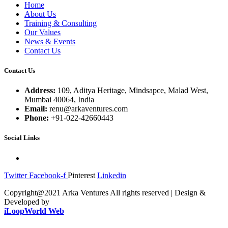
Home
About Us
Training & Consulting
Our Values
News & Events
Contact Us
Contact Us
Address:
109, Aditya Heritage, Mindsapce, Malad West,
Mumbai 40064, India
Email:
renu@arkaventures.com
Phone:
+91-022-42660443
Social Links
Twitter
Facebook-f
Pinterest
Linkedin
Copyright@2021 Arka Ventures All rights reserved | Design &
Developed by
iLoopWorld Web