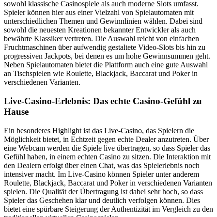
sowohl klassische Casinospiele als auch moderne Slots umfasst.
Spieler können hier aus einer Vielzahl von Spielautomaten mit
unterschiedlichen Themen und Gewinnlinien wählen. Dabei sind
sowohl die neuesten Kreationen bekannter Entwickler als auch
bewährte Klassiker vertreten. Die Auswahl reicht von einfachen
Fruchtmaschinen über aufwendig gestaltete Video-Slots bis hin zu
progressiven Jackpots, bei denen es um hohe Gewinnsummen geht.
Neben Spielautomaten bietet die Plattform auch eine gute Auswahl
an Tischspielen wie Roulette, Blackjack, Baccarat und Poker in
verschiedenen Varianten.
Live-Casino-Erlebnis: Das echte Casino-Gefühl zu
Hause
Ein besonderes Highlight ist das Live-Casino, das Spielern die
Möglichkeit bietet, in Echtzeit gegen echte Dealer anzutreten. Über
eine Webcam werden die Spiele live übertragen, so dass Spieler das
Gefühl haben, in einem echten Casino zu sitzen. Die Interaktion mit
den Dealern erfolgt über einen Chat, was das Spielerlebnis noch
intensiver macht. Im Live-Casino können Spieler unter anderem
Roulette, Blackjack, Baccarat und Poker in verschiedenen Varianten
spielen. Die Qualität der Übertragung ist dabei sehr hoch, so dass
Spieler das Geschehen klar und deutlich verfolgen können. Dies
bietet eine spürbare Steigerung der Authentizität im Vergleich zu den