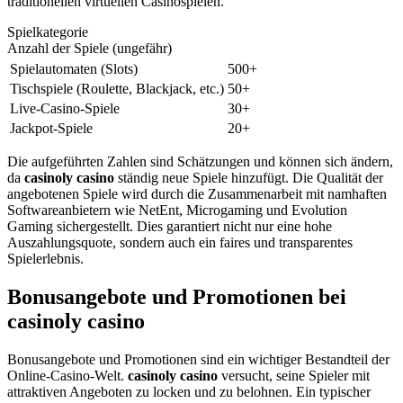
traditionellen virtuellen Casinospielen.
Spielkategorie
Anzahl der Spiele (ungefähr)
Spielautomaten (Slots)
500+
Tischspiele (Roulette, Blackjack, etc.)
50+
Live-Casino-Spiele
30+
Jackpot-Spiele
20+
Die aufgeführten Zahlen sind Schätzungen und können sich ändern,
da
casinoly casino
ständig neue Spiele hinzufügt. Die Qualität der
angebotenen Spiele wird durch die Zusammenarbeit mit namhaften
Softwareanbietern wie NetEnt, Microgaming und Evolution
Gaming sichergestellt. Dies garantiert nicht nur eine hohe
Auszahlungsquote, sondern auch ein faires und transparentes
Spielerlebnis.
Bonusangebote und Promotionen bei
casinoly casino
Bonusangebote und Promotionen sind ein wichtiger Bestandteil der
Online-Casino-Welt.
casinoly casino
versucht, seine Spieler mit
attraktiven Angeboten zu locken und zu belohnen. Ein typischer