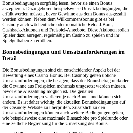
Bonusbedingungen sorgfältig lesen, bevor sie einen Bonus
akzeptieren. Dazu gehören beispielsweise Umsatzbedingungen, die
erfüllt werden müssen, bevor Gewinne aus dem Bonus ausgezahlt
werden können. Neben dem Willkommensbonus gibt es bei
Casinoly auch wöchentliche oder monatliche Reload-Boni,
Cashback-Aktionen und Freispiel-Angebote. Diese Aktionen sollen
Spieler dazu anregen, regelmäßig im Casino zu spielen und ihr
Spielguthaben zu erhöhen.
Bonusbedingungen und Umsatzanforderungen im
Detail
Die Bonusbedingungen sind ein entscheidender Aspekt bei der
Bewertung eines Casino-Bonus. Bei Casinoly gelten übliche
Umsatzanforderungen, die besagen, dass der Bonusbetrag und/oder
die Gewinne aus Freispielen mehrmals umgesetzt werden müssen,
bevor eine Auszahlung möglich ist. Die genauen
Umsatzanforderungen variieren je nach Bonus und können sich
ändern. Es ist daher wichtig, die aktuellen Bonusbedingungen auf
der Casinoly-Website zu überprüfen. Zusätzlich zu den
Umsatzanforderungen können auch weitere Bedingungen gelten,
wie beispielsweise eine maximale Einsatzhöhe pro Spielrunde oder
eine zeitliche Begrenzung für die Umsetzung des Bonus.