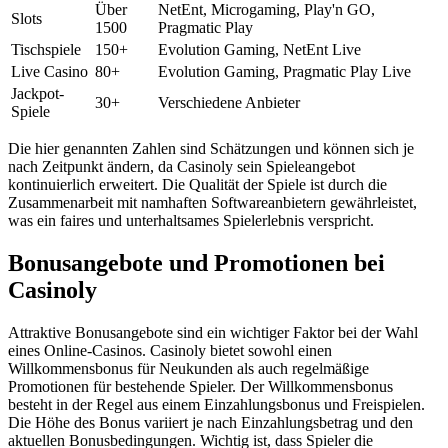
Über
NetEnt, Microgaming, Play'n GO,
Slots
1500
Pragmatic Play
Tischspiele
150+
Evolution Gaming, NetEnt Live
Live Casino
80+
Evolution Gaming, Pragmatic Play Live
Jackpot-
30+
Verschiedene Anbieter
Spiele
Die hier genannten Zahlen sind Schätzungen und können sich je
nach Zeitpunkt ändern, da Casinoly sein Spieleangebot
kontinuierlich erweitert. Die Qualität der Spiele ist durch die
Zusammenarbeit mit namhaften Softwareanbietern gewährleistet,
was ein faires und unterhaltsames Spielerlebnis verspricht.
Bonusangebote und Promotionen bei
Casinoly
Attraktive Bonusangebote sind ein wichtiger Faktor bei der Wahl
eines Online-Casinos. Casinoly bietet sowohl einen
Willkommensbonus für Neukunden als auch regelmäßige
Promotionen für bestehende Spieler. Der Willkommensbonus
besteht in der Regel aus einem Einzahlungsbonus und Freispielen.
Die Höhe des Bonus variiert je nach Einzahlungsbetrag und den
aktuellen Bonusbedingungen. Wichtig ist, dass Spieler die