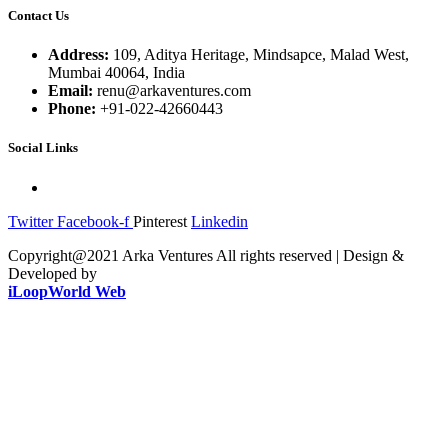
Contact Us
Address:
109, Aditya Heritage, Mindsapce, Malad West,
Mumbai 40064, India
Email:
renu@arkaventures.com
Phone:
+91-022-42660443
Social Links
Twitter
Facebook-f
Pinterest
Linkedin
Copyright@2021 Arka Ventures All rights reserved | Design &
Developed by
iLoopWorld Web