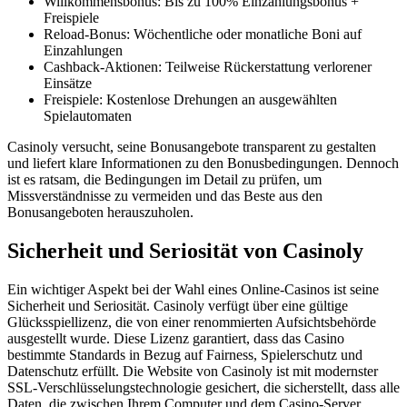
Willkommensbonus: Bis zu 100% Einzahlungsbonus +
Freispiele
Reload-Bonus: Wöchentliche oder monatliche Boni auf
Einzahlungen
Cashback-Aktionen: Teilweise Rückerstattung verlorener
Einsätze
Freispiele: Kostenlose Drehungen an ausgewählten
Spielautomaten
Casinoly versucht, seine Bonusangebote transparent zu gestalten
und liefert klare Informationen zu den Bonusbedingungen. Dennoch
ist es ratsam, die Bedingungen im Detail zu prüfen, um
Missverständnisse zu vermeiden und das Beste aus den
Bonusangeboten herauszuholen.
Sicherheit und Seriosität von Casinoly
Ein wichtiger Aspekt bei der Wahl eines Online-Casinos ist seine
Sicherheit und Seriosität. Casinoly verfügt über eine gültige
Glücksspiellizenz, die von einer renommierten Aufsichtsbehörde
ausgestellt wurde. Diese Lizenz garantiert, dass das Casino
bestimmte Standards in Bezug auf Fairness, Spielerschutz und
Datenschutz erfüllt. Die Website von Casinoly ist mit modernster
SSL-Verschlüsselungstechnologie gesichert, die sicherstellt, dass alle
Daten, die zwischen Ihrem Computer und dem Casino-Server