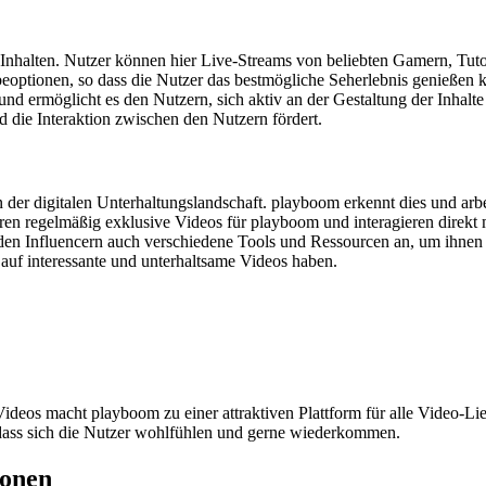
-Inhalten. Nutzer können hier Live-Streams von beliebten Gamern, Tuto
abeoptionen, so dass die Nutzer das bestmögliche Seherlebnis genieße
und ermöglicht es den Nutzern, sich aktiv an der Gestaltung der Inhalte
die Interaktion zwischen den Nutzern fördert.
in der digitalen Unterhaltungslandschaft. playboom erkennt dies und ar
eren regelmäßig exklusive Videos für playboom und interagieren direkt
en Influencern auch verschiedene Tools und Ressourcen an, um ihnen be
ff auf interessante und unterhaltsame Videos haben.
ideos macht playboom zu einer attraktiven Plattform für alle Video-Lieb
 dass sich die Nutzer wohlfühlen und gerne wiederkommen.
ionen