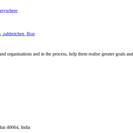
verywhere
n_zahlreichen_Bon
nd organisations and in the process, help them realise greater goals an
ai 40064, India