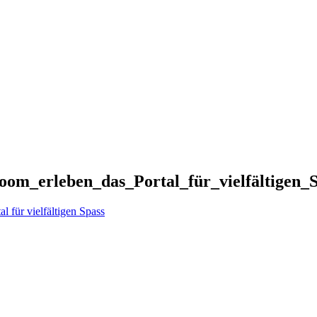
om_erleben_das_Portal_für_vielfältigen_
 für vielfältigen Spass