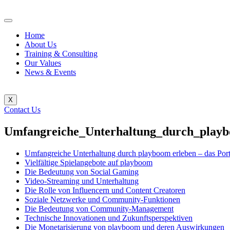
Home
About Us
Training & Consulting
Our Values
News & Events
X
Contact Us
Umfangreiche_Unterhaltung_durch_playbo
Umfangreiche Unterhaltung durch playboom erleben – das Portal
Vielfältige Spielangebote auf playboom
Die Bedeutung von Social Gaming
Video-Streaming und Unterhaltung
Die Rolle von Influencern und Content Creatoren
Soziale Netzwerke und Community-Funktionen
Die Bedeutung von Community-Management
Technische Innovationen und Zukunftsperspektiven
Die Monetarisierung von playboom und deren Auswirkungen