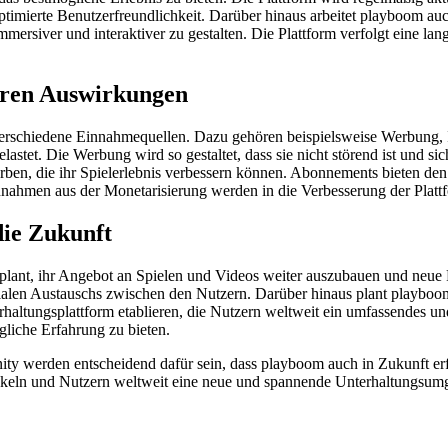
optimierte Benutzerfreundlichkeit. Darüber hinaus arbeitet playboom au
rsiver und interaktiver zu gestalten. Die Plattform verfolgt eine langf
eren Auswirkungen
r verschiedene Einnahmequellen. Dazu gehören beispielsweise Werbung,
elastet. Die Werbung wird so gestaltet, dass sie nicht störend ist und s
erben, die ihr Spielerlebnis verbessern können. Abonnements bieten d
innahmen aus der Monetarisierung werden in die Verbesserung der Plattf
die Zukunft
plant, ihr Angebot an Spielen und Videos weiter auszubauen und neue F
len Austauschs zwischen den Nutzern. Darüber hinaus plant playboom
erhaltungsplattform etablieren, die Nutzern weltweit ein umfassendes u
gliche Erfahrung zu bieten.
y werden entscheidend dafür sein, dass playboom auch in Zukunft erfol
wickeln und Nutzern weltweit eine neue und spannende Unterhaltungsum