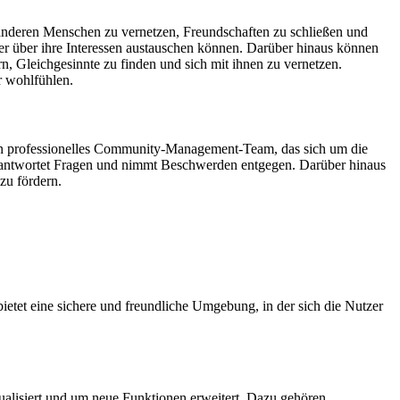
it anderen Menschen zu vernetzen, Freundschaften zu schließen und
r über ihre Interessen austauschen können. Darüber hinaus können
rn, Gleichgesinnte zu finden und sich mit ihnen zu vernetzen.
r wohlfühlen.
 ein professionelles Community-Management-Team, das sich um die
beantwortet Fragen und nimmt Beschwerden entgegen. Darüber hinaus
zu fördern.
etet eine sichere und freundliche Umgebung, in der sich die Nutzer
tualisiert und um neue Funktionen erweitert. Dazu gehören