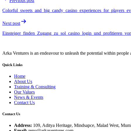
Previous post
Colorful_sweets_and_big_candy_casino_experiences_for_players_e
Next post
Einsteiger_finden_Zugang_zu_sol_casino_login_und_profitieren_vo
Arka Ventures is an endeavour to unleash the potential within people a
Quick Links
Home
About Us
Training & Consulting
Our Values
News & Events
Contact Us
Contact Us
Address:
109, Aditya Heritage, Mindsapce, Malad West, Mumb
Email:
renu@arkaventures.com