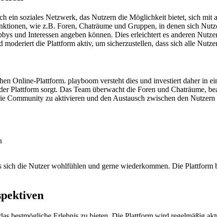
auch ein soziales Netzwerk, das Nutzern die Möglichkeit bietet, sich m
nktionen, wie z.B. Foren, Chaträume und Gruppen, in denen sich Nutze
Hobbys und Interessen angeben können. Dies erleichtert es anderen Nutze
moderiert die Plattform aktiv, um sicherzustellen, dass sich alle Nutze
hen Online-Plattform. playboom versteht dies und investiert daher in
 der Plattform sorgt. Das Team überwacht die Foren und Chaträume, 
ie Community zu aktivieren und den Austausch zwischen den Nutzern 
n
 sich die Nutzer wohlfühlen und gerne wiederkommen. Die Plattform bi
spektiven
das bestmögliche Erlebnis zu bieten. Die Plattform wird regelmäßig ak