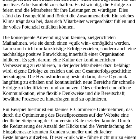
positives Arbeitsumfeld zu schaffen. Es ist wichtig, die Erfolge zu
feiern und die Mitarbeiter für ihre Leistungen zu würdigen. Dies
stärkt das Teamgefühl und fördert die Zusammenarbeit. Ein solches
Klima trägt dazu bei, dass sich Mitarbeiter wertgeschätzt fühlen und
ihr volles Potenzial entfalten können.
Die konsequente Anwendung von kleinen, zielgerichteten
Maßnahmen, wie sie durch einen «quik win» ermöglicht werden,
kann somit nicht nur kurzfristige Erfolge erzielen, sondern auch eine
nachhaltige positive Entwicklung innerhalb einer Organisation
initiieren. Es geht darum, eine Kultur der kontinuierlichen
Verbesserung zu etablieren, in der jeder Mitarbeiter dazu befähigt
wird, eigene Erfolge zu erzielen und zur Gesamterfolgsgeschichte
beizutragen. Die Herausforderung besteht darin, diese Dynamik
langfristig zu erhalten und kontinuierlich neue Bereiche für schnelle
Erfolge zu identifizieren und zu nutzen. Dies erfordert eine offene
Kommunikation, eine flexible Denkweise und die Bereitschaft,
bewährte Prozesse zu hinterfragen und zu optimieren.
Ein Beispiel hierfür ist ein kleines E-Commerce Unternehmen, das
durch die Optimierung des Bestellprozesses auf der Website eine
deutliche Steigerung der Conversion Rate erzielen konnte. Durch
die Reduzierung der Anzahl der Klicks und die Vereinfachung der
Eingabemaske konnten Kunden schneller und einfacher
Bestellungen aufgeben. Dieser «quik win» führte nicht nur zu einem