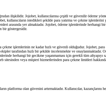
udan ilişkilidir. Jojobet, kullanıcılarına çeşitli ve güvenilir ödeme yön
obet, kullanıcıların istedikleri şekilde para yatırma ve çekme işlemlerini
emleri arasında yer almaktadır. Jojobet, ödeme işlemlerinde herhangi bir
 bir göstergesidir.
 çekme işlemlerinin ne kadar hızlı ve güvenli olduğudur. Jojobet, para ç
n ekipler tarafından hızlı bir şekilde incelenmekte ve onaylanmaktadır.
mlerinde herhangi bir gecikme yaşanmaması için gerekli tüm altyapıyı sağ
eb sitesinden veya müşteri hizmetlerinden para çekme limitleri hakkında d
ların platforma olan güvenini artırmaktadır. Kullanıcılar, kazançlarını