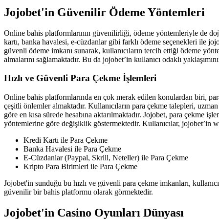
Jojobet'in Güvenilir Ödeme Yöntemleri
Online bahis platformlarının güvenilirliği, ödeme yöntemleriyle de doğr
kartı, banka havalesi, e-cüzdanlar gibi farklı ödeme seçenekleri ile joj
güvenli ödeme imkanı sunarak, kullanıcıların tercih ettiği ödeme yönt
almalarını sağlamaktadır. Bu da jojobet’in kullanıcı odaklı yaklaşımının
Hızlı ve Güvenli Para Çekme İşlemleri
Online bahis platformlarında en çok merak edilen konulardan biri, para
çeşitli önlemler almaktadır. Kullanıcıların para çekme talepleri, uzma
göre en kısa sürede hesabına aktarılmaktadır. Jojobet, para çekme işle
yöntemlerine göre değişiklik göstermektedir. Kullanıcılar, jojobet’in w
Kredi Kartı ile Para Çekme
Banka Havalesi ile Para Çekme
E-Cüzdanlar (Paypal, Skrill, Neteller) ile Para Çekme
Kripto Para Birimleri ile Para Çekme
Jojobet'in sunduğu bu hızlı ve güvenli para çekme imkanları, kullanıcı
güvenilir bir bahis platformu olarak görmektedir.
Jojobet'in Casino Oyunları Dünyası