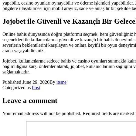
yapabilir, casino oyunları oynayabilir ve ödeme işlemleri yapabilirler
bilgilere ulaşabilmesi için mobil arayüz, sade ve anlaşılır bir şekilde ta
Jojobet ile Güvenli ve Kazançlı Bir Gelec
Online bahis dünyasında doğru platformu seçmek, hem güvenliğiniz hem
seçenekleri ile kullanıcılarına güvenli ve kazançlı bir bahis deneyimi 
severlerin beklentilerini karşılayan ve onlara keyifli bir oyun deneyim
arada yaşayabilirsiniz.
Jojobet, kullanıcılarına sadece bahis ve casino oyunları sunmakla kal
bağımlılığına karşı önlemler alarak, jojobet, kullanıcılarının sağlığını
sağlamaktadır.
Published
June 29, 2026
By
itsme
Categorized as
Post
Leave a comment
Your email address will not be published.
Required fields are marked