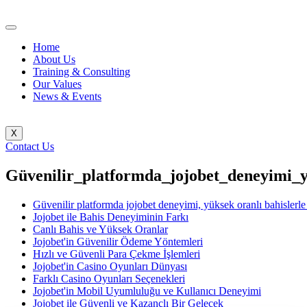
Home
About Us
Training & Consulting
Our Values
News & Events
X
Contact Us
Güvenilir_platformda_jojobet_deneyimi_y
Güvenilir platformda jojobet deneyimi, yüksek oranlı bahislerl
Jojobet ile Bahis Deneyiminin Farkı
Canlı Bahis ve Yüksek Oranlar
Jojobet'in Güvenilir Ödeme Yöntemleri
Hızlı ve Güvenli Para Çekme İşlemleri
Jojobet'in Casino Oyunları Dünyası
Farklı Casino Oyunları Seçenekleri
Jojobet'in Mobil Uyumluluğu ve Kullanıcı Deneyimi
Jojobet ile Güvenli ve Kazançlı Bir Gelecek