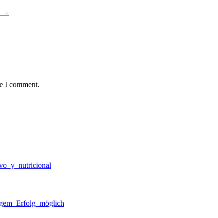
me I comment.
vo_y_nutricional
igem_Erfolg_möglich