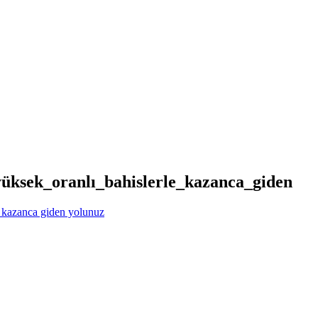
üksek_oranlı_bahislerle_kazanca_giden
e kazanca giden yolunuz