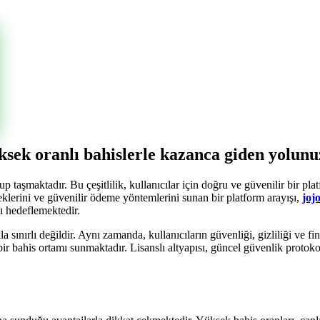
ksek oranlı bahislerle kazanca giden yolunu
up taşmaktadır. Bu çeşitlilik, kullanıcılar için doğru ve güvenilir bir 
neklerini ve güvenilir ödeme yöntemlerini sunan bir platform arayışı,
joj
yı hedeflemektedir.
ınırlı değildir. Aynı zamanda, kullanıcıların güvenliği, gizliliği ve f
ir bahis ortamı sunmaktadır. Lisanslı altyapısı, güncel güvenlik protokoll