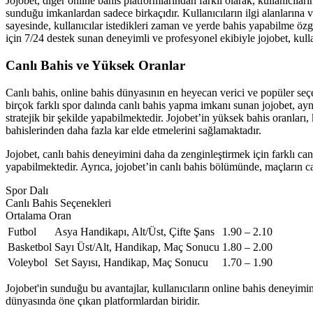
Jojobet, diğer online bahis platformlarından farklı olarak, kullanıcılar
sunduğu imkanlardan sadece birkaçıdır. Kullanıcıların ilgi alanlarına 
sayesinde, kullanıcılar istedikleri zaman ve yerde bahis yapabilme özgü
için 7/24 destek sunan deneyimli ve profesyonel ekibiyle jojobet, kul
Canlı Bahis ve Yüksek Oranlar
Canlı bahis, online bahis dünyasının en heyecan verici ve popüler seçen
birçok farklı spor dalında canlı bahis yapma imkanı sunan jojobet, aynı 
stratejik bir şekilde yapabilmektedir. Jojobet’in yüksek bahis oranları,
bahislerinden daha fazla kar elde etmelerini sağlamaktadır.
Jojobet, canlı bahis deneyimini daha da zenginleştirmek için farklı canlı
yapabilmektedir. Ayrıca, jojobet’in canlı bahis bölümünde, maçların canl
Spor Dalı
Canlı Bahis Seçenekleri
Ortalama Oran
Futbol
Asya Handikapı, Alt/Üst, Çifte Şans
1.90 – 2.10
Basketbol
Sayı Üst/Alt, Handikap, Maç Sonucu
1.80 – 2.00
Voleybol
Set Sayısı, Handikap, Maç Sonucu
1.70 – 1.90
Jojobet'in sunduğu bu avantajlar, kullanıcıların online bahis deneyimin
dünyasında öne çıkan platformlardan biridir.