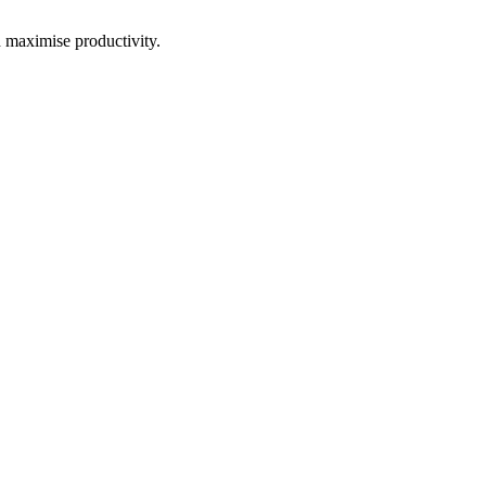
d maximise productivity.