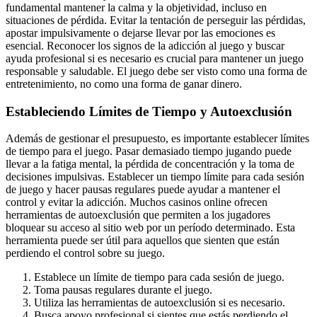
fundamental mantener la calma y la objetividad, incluso en
situaciones de pérdida. Evitar la tentación de perseguir las pérdidas,
apostar impulsivamente o dejarse llevar por las emociones es
esencial. Reconocer los signos de la adicción al juego y buscar
ayuda profesional si es necesario es crucial para mantener un juego
responsable y saludable. El juego debe ser visto como una forma de
entretenimiento, no como una forma de ganar dinero.
Estableciendo Límites de Tiempo y Autoexclusión
Además de gestionar el presupuesto, es importante establecer límites
de tiempo para el juego. Pasar demasiado tiempo jugando puede
llevar a la fatiga mental, la pérdida de concentración y la toma de
decisiones impulsivas. Establecer un tiempo límite para cada sesión
de juego y hacer pausas regulares puede ayudar a mantener el
control y evitar la adicción. Muchos casinos online ofrecen
herramientas de autoexclusión que permiten a los jugadores
bloquear su acceso al sitio web por un período determinado. Esta
herramienta puede ser útil para aquellos que sienten que están
perdiendo el control sobre su juego.
Establece un límite de tiempo para cada sesión de juego.
Toma pausas regulares durante el juego.
Utiliza las herramientas de autoexclusión si es necesario.
Busca apoyo profesional si sientes que estás perdiendo el