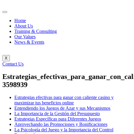
Home
About Us
Training & Consulting
Our Values
News & Events
X
Contact Us
Estrategias_efectivas_para_ganar_con_cal
3598939
Estrategias efectivas para ganar con caliente casino y
maximizar tus beneficios online
Entendiendo los Juegos de Azar y sus Mecanismos
La Importancia de la Gestión del Presupuesto
Estrategias Específicas para Diferentes Juegos
Aprovechando las Promociones y Bonificaciones
La Psicología del Juego y la Importancia del Control