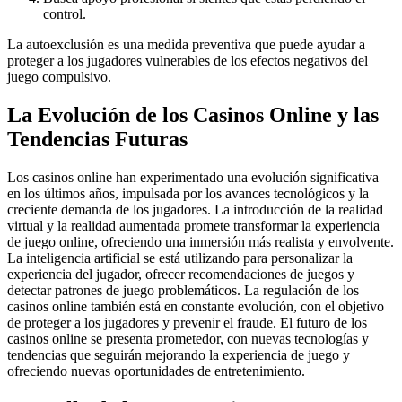
control.
La autoexclusión es una medida preventiva que puede ayudar a
proteger a los jugadores vulnerables de los efectos negativos del
juego compulsivo.
La Evolución de los Casinos Online y las
Tendencias Futuras
Los casinos online han experimentado una evolución significativa
en los últimos años, impulsada por los avances tecnológicos y la
creciente demanda de los jugadores. La introducción de la realidad
virtual y la realidad aumentada promete transformar la experiencia
de juego online, ofreciendo una inmersión más realista y envolvente.
La inteligencia artificial se está utilizando para personalizar la
experiencia del jugador, ofrecer recomendaciones de juegos y
detectar patrones de juego problemáticos. La regulación de los
casinos online también está en constante evolución, con el objetivo
de proteger a los jugadores y prevenir el fraude. El futuro de los
casinos online se presenta prometedor, con nuevas tecnologías y
tendencias que seguirán mejorando la experiencia de juego y
ofreciendo nuevas oportunidades de entretenimiento.