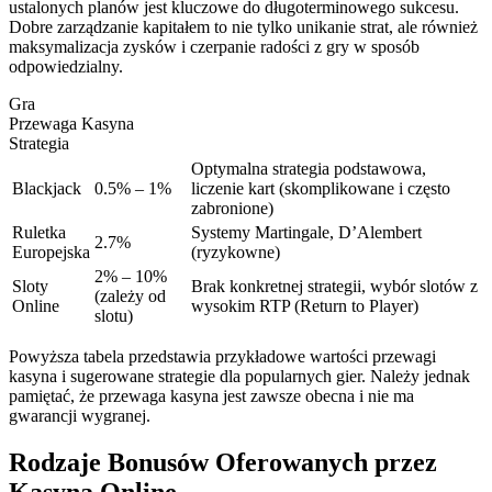
ustalonych planów jest kluczowe do długoterminowego sukcesu.
Dobre zarządzanie kapitałem to nie tylko unikanie strat, ale również
maksymalizacja zysków i czerpanie radości z gry w sposób
odpowiedzialny.
Gra
Przewaga Kasyna
Strategia
Optymalna strategia podstawowa,
Blackjack
0.5% – 1%
liczenie kart (skomplikowane i często
zabronione)
Ruletka
Systemy Martingale, D’Alembert
2.7%
Europejska
(ryzykowne)
2% – 10%
Sloty
Brak konkretnej strategii, wybór slotów z
(zależy od
Online
wysokim RTP (Return to Player)
slotu)
Powyższa tabela przedstawia przykładowe wartości przewagi
kasyna i sugerowane strategie dla popularnych gier. Należy jednak
pamiętać, że przewaga kasyna jest zawsze obecna i nie ma
gwarancji wygranej.
Rodzaje Bonusów Oferowanych przez
Kasyna Online