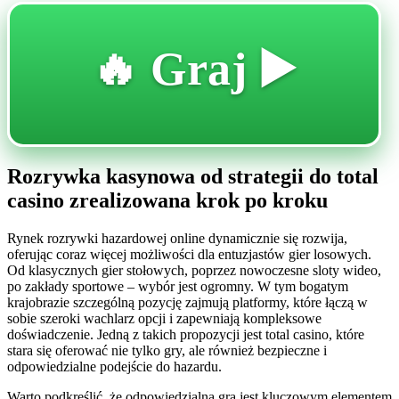
🔥 Graj ▶️
Rozrywka kasynowa od strategii do total
casino zrealizowana krok po kroku
Rynek rozrywki hazardowej online dynamicznie się rozwija,
oferując coraz więcej możliwości dla entuzjastów gier losowych.
Od klasycznych gier stołowych, poprzez nowoczesne sloty wideo,
po zakłady sportowe – wybór jest ogromny. W tym bogatym
krajobrazie szczególną pozycję zajmują platformy, które łączą w
sobie szeroki wachlarz opcji i zapewniają kompleksowe
doświadczenie. Jedną z takich propozycji jest total casino, które
stara się oferować nie tylko gry, ale również bezpieczne i
odpowiedzialne podejście do hazardu.
Warto podkreślić, że odpowiedzialna gra jest kluczowym elementem