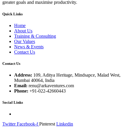
greater goals and maximise productivity.
Quick Links
Home
About Us
Training & Consulting
Our Values
News & Events
Contact Us
Contact Us
Address:
109, Aditya Heritage, Mindsapce, Malad West,
Mumbai 40064, India
Email:
renu@arkaventures.com
Phone:
+91-022-42660443
Social Links
Twitter
Facebook-f
Pinterest
Linkedin