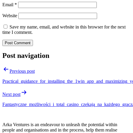
Email
*
Website
Save my name, email, and website in this browser for the next
time I comment.
Post navigation
Previous post
Practical_guidance_for_installing_the_1win_app_and_maximizing_y
Next post
Fantastyczne_możliwości_i_total_casino_czekają_na_każdego_gra
Arka Ventures is an endeavour to unleash the potential within
people and organisations and in the process, help them realise