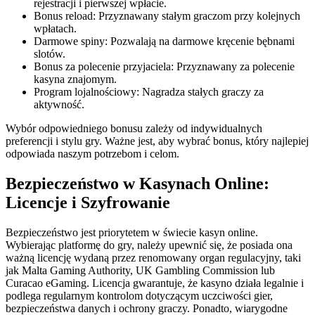
rejestracji i pierwszej wpłacie.
Bonus reload: Przyznawany stałym graczom przy kolejnych
wpłatach.
Darmowe spiny: Pozwalają na darmowe kręcenie bębnami
slotów.
Bonus za polecenie przyjaciela: Przyznawany za polecenie
kasyna znajomym.
Program lojalnościowy: Nagradza stałych graczy za
aktywność.
Wybór odpowiedniego bonusu zależy od indywidualnych
preferencji i stylu gry. Ważne jest, aby wybrać bonus, który najlepiej
odpowiada naszym potrzebom i celom.
Bezpieczeństwo w Kasynach Online:
Licencje i Szyfrowanie
Bezpieczeństwo jest priorytetem w świecie kasyn online.
Wybierając platformę do gry, należy upewnić się, że posiada ona
ważną licencję wydaną przez renomowany organ regulacyjny, taki
jak Malta Gaming Authority, UK Gambling Commission lub
Curacao eGaming. Licencja gwarantuje, że kasyno działa legalnie i
podlega regularnym kontrolom dotyczącym uczciwości gier,
bezpieczeństwa danych i ochrony graczy. Ponadto, wiarygodne