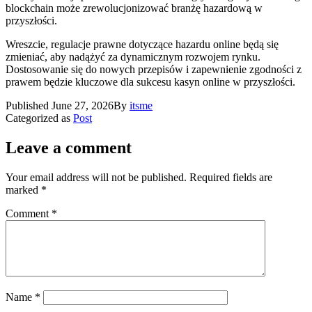
blockchain może zrewolucjonizować branżę hazardową w
przyszłości.
Wreszcie, regulacje prawne dotyczące hazardu online będą się
zmieniać, aby nadążyć za dynamicznym rozwojem rynku.
Dostosowanie się do nowych przepisów i zapewnienie zgodności z
prawem będzie kluczowe dla sukcesu kasyn online w przyszłości.
Published
June 27, 2026
By
itsme
Categorized as
Post
Leave a comment
Your email address will not be published.
Required fields are
marked
*
Comment
*
Name
*