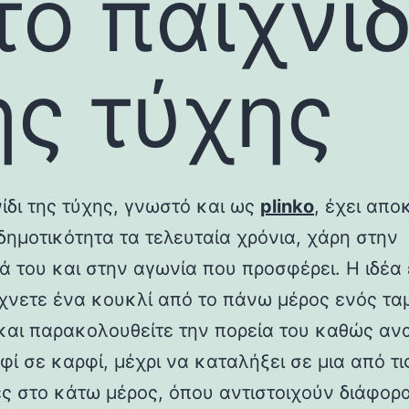
το παιχνίδ
ης τύχης
νίδι της τύχης, γνωστό και ως
plinko
, έχει απο
δημοτικότητα τα τελευταία χρόνια, χάρη στην
ά του και στην αγωνία που προσφέρει. Η ιδέα 
ίχνετε ένα κουκλί από το πάνω μέρος ενός τα
και παρακολουθείτε την πορεία του καθώς α
ί σε καρφί, μέχρι να καταλήξει σε μια από τι
ς στο κάτω μέρος, όπου αντιστοιχούν διάφορ