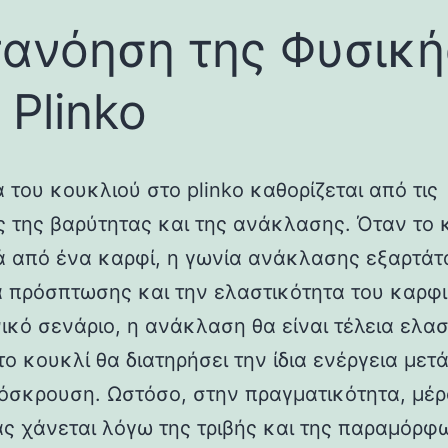
ανόηση της Φυσική
 Plinko
 του κουκλιού στο plinko καθορίζεται από τις
ς της βαρύτητας και της ανάκλασης. Όταν το 
 από ένα καρφί, η γωνία ανάκλασης εξαρτάτ
α πρόσπτωσης και την ελαστικότητα του καρφι
ικό σενάριο, η ανάκλαση θα είναι τέλεια ελασ
ο κουκλί θα διατηρήσει την ίδια ενέργεια μετ
όσκρουση. Ωστόσο, στην πραγματικότητα, μέρ
ας χάνεται λόγω της τριβής και της παραμόρφ