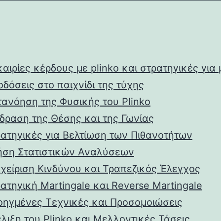
αιρίες κέρδους με plinko και στρατηγικές για 
δόσεις στο παιχνίδι της τύχης
τανόηση της Φυσικής του Plinko
ίδραση της Θέσης και της Γωνίας
ρατηγικές για Βελτίωση των Πιθανοτήτων
ήση Στατιστικών Αναλύσεων
αχείριση Κινδύνου και Τραπεζικός Έλεγχος
ατηγική Martingale και Reverse Martingale
οηγμένες Τεχνικές και Προσομοιώσεις
λιξη του Plinko και Μελλοντικές Τάσεις