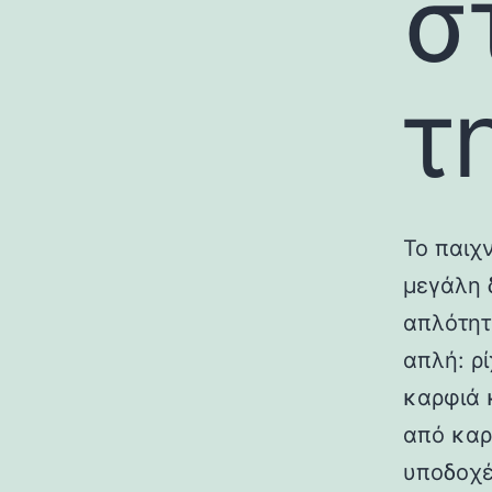
σ
τ
Το παιχ
μεγάλη 
απλότητ
απλή: ρ
καρφιά 
από καρφ
υποδοχέ