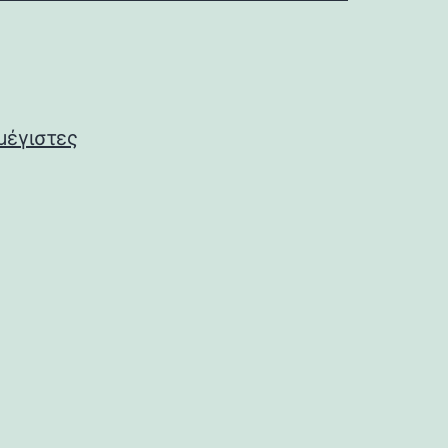
μέγιστες