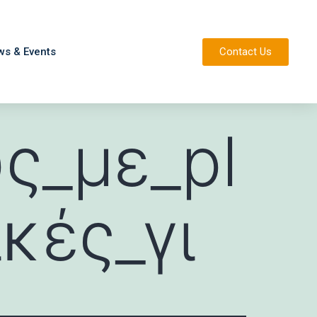
ws & Events
Contact Us
ς_με_pl
κές_γι