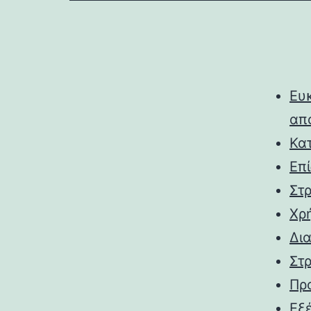
Ευκ
απο
Κα
Επ
Στ
Χρ
Δι
Στρ
Πρ
Εξέ