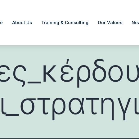
e
About Us
Training & Consulting
Our Values
Ne
ες_κέρδου
ι_στρατηγι