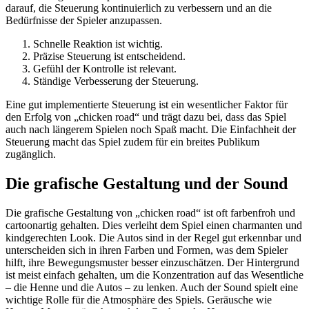
darauf, die Steuerung kontinuierlich zu verbessern und an die
Bedürfnisse der Spieler anzupassen.
Schnelle Reaktion ist wichtig.
Präzise Steuerung ist entscheidend.
Gefühl der Kontrolle ist relevant.
Ständige Verbesserung der Steuerung.
Eine gut implementierte Steuerung ist ein wesentlicher Faktor für
den Erfolg von „chicken road“ und trägt dazu bei, dass das Spiel
auch nach längerem Spielen noch Spaß macht. Die Einfachheit der
Steuerung macht das Spiel zudem für ein breites Publikum
zugänglich.
Die grafische Gestaltung und der Sound
Die grafische Gestaltung von „chicken road“ ist oft farbenfroh und
cartoonartig gehalten. Dies verleiht dem Spiel einen charmanten und
kindgerechten Look. Die Autos sind in der Regel gut erkennbar und
unterscheiden sich in ihren Farben und Formen, was dem Spieler
hilft, ihre Bewegungsmuster besser einzuschätzen. Der Hintergrund
ist meist einfach gehalten, um die Konzentration auf das Wesentliche
– die Henne und die Autos – zu lenken. Auch der Sound spielt eine
wichtige Rolle für die Atmosphäre des Spiels. Geräusche wie