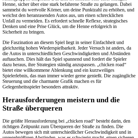
Henne, sicher über eine stark befahrene Straße zu gelangen. Dabei
sammelst du wertvolle Körner, um deine Punktzahl zu erhöhen, und
weichst den heranrasenden Autos aus, um einen schrecklichen
Unfall zu vermeiden. Es erfordert schnelle Reflexe, strategisches
Denken und eine Prise Glück, um die Henne erfolgreich in
Sicherheit zu bringen.
Die Faszination an diesem Spiel liegt in seiner Einfachheit und
gleichzeitig hohen Wiederspielbarkeit. Jeder Versuch ist anders, da
die Autos in unterschiedlichen Geschwindigkeiten und Abständen
auftauchen. Dies hält das Spiel spannend und fordert die Spieler
dazu heraus, ihre Strategien ständig anzupassen. „chicken road“
bietet eine willkommene Ablenkung und ein kurzweiliges
Spielerlebnis, das man immer wieder gerne genießt. Die zugängliche
Steuerung und die charmante Grafik machen es für
Gelegenheitsspieler besonders attraktiv.
Herausforderungen meistern und die
Straße überqueren
Die größte Herausforderung bei „chicken road“ besteht darin, den
richtigen Zeitpunkt zum Überqueren der Straße zu finden. Die
Autos bewegen sich mit unterschiedlicher Geschwindigkeit und in
unregelmäßigen Abständen, was es schwierig macht, einen sicheren