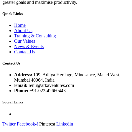
greater goals and maximise productivity.
Quick Links
Home
About Us
Training & Consulting
Our Values
News & Events
Contact Us
Contact Us
Address:
109, Aditya Heritage, Mindsapce, Malad West,
Mumbai 40064, India
Email:
renu@arkaventures.com
Phone:
+91-022-42660443
Social Links
Twitter
Facebook-f
Pinterest
Linkedin