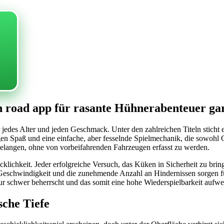
 road app für rasante Hühnerabenteuer gar
ür jedes Alter und jeden Geschmack. Unter den zahlreichen Titeln stich
 Spaß und eine einfache, aber fesselnde Spielmechanik, die sowohl Gel
 gelangen, ohne von vorbeifahrenden Fahrzeugen erfasst zu werden.
klichkeit. Jeder erfolgreiche Versuch, das Küken in Sicherheit zu bri
e Geschwindigkeit und die zunehmende Anzahl an Hindernissen sorgen f
nur schwer beherrscht und das somit eine hohe Wiederspielbarkeit aufwei
sche Tiefe