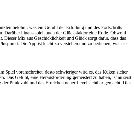
kten belohnt, was ein Gefühl der Erfüllung und des Fortschritts
n. Darüber hinaus spielt auch der Glücksfaktor eine Rolle. Obwohl
. Dieser Mix aus Geschicklichkeit und Glück sorgt dafür, dass das
Pluspunkt. Die App ist leicht zu verstehen und zu bedienen, was sie
im Spiel voranschreitet, desto schwieriger wird es, das Küken sicher
en. Das Gefühl, eine Herausforderung gemeistert zu haben, ist äußerst
g der Punktzahl und das Erreichen neuer Level sichtbar gemacht. Dies