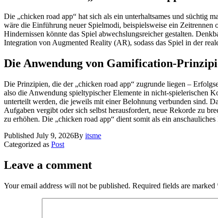
Die „chicken road app“ hat sich als ein unterhaltsames und süchtig m
wäre die Einführung neuer Spielmodi, beispielsweise ein Zeitrennen
Hindernissen könnte das Spiel abwechslungsreicher gestalten. Denkba
Integration von Augmented Reality (AR), sodass das Spiel in der real
Die Anwendung von Gamification-Prinzipi
Die Prinzipien, die der „chicken road app“ zugrunde liegen – Erfolg
also die Anwendung spieltypischer Elemente in nicht-spielerischen Ko
unterteilt werden, die jeweils mit einer Belohnung verbunden sind. Da
Aufgaben vergibt oder sich selbst herausfordert, neue Rekorde zu bre
zu erhöhen. Die „chicken road app“ dient somit als ein anschauliches 
Published
July 9, 2026
By
itsme
Categorized as
Post
Leave a comment
Your email address will not be published.
Required fields are marked