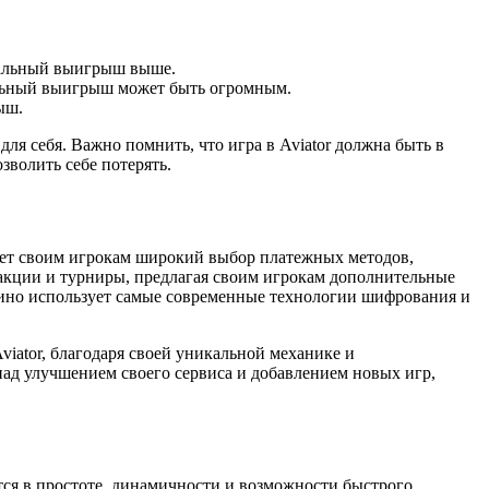
циальный выигрыш выше.
альный выигрыш может быть огромным.
ыш.
я себя. Важно помнить, что игра в Aviator должна быть в
зволить себе потерять.
агает своим игрокам широкий выбор платежных методов,
 акции и турниры, предлагая своим игрокам дополнительные
зино использует самые современные технологии шифрования и
viator, благодаря своей уникальной механике и
над улучшением своего сервиса и добавлением новых игр,
тся в простоте, динамичности и возможности быстрого