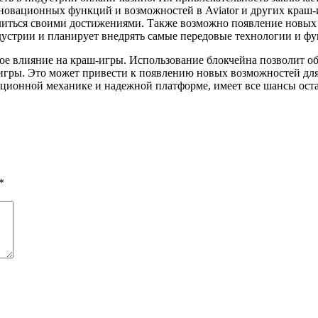
овационных функций и возможностей в Aviator и других краш-
делиться своими достижениями. Также возможно появление новы
дустрии и планирует внедрять самые передовые технологии и фу
ное влияние на краш-игры. Использование блокчейна позволит о
 игры. Это может привести к появлению новых возможностей для
овационной механике и надежной платформе, имеет все шансы ос
*