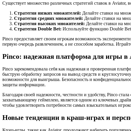
Существует множество различных стратегий ставок в Aviator, 
Стратегия низких множителей:
Делайте ставки на множи
Стратегия средних множителей:
Делайте ставки на множ
Стратегия высоких множителей:
Делайте ставки на мн
Стратегия Double Bet:
Используйте функцию Double Bet
Pinco предоставляет своим игрокам возможность экспериментир
первую очередь развлечением, а не способом заработка. Играйт
Pinco: надежная платформа для игры в 
Pinco зарекомендовала себя как надежная и проверенная платф
быструю обработку запросов на вывод средств и круглосуточн
возможности для выигрыша. Безопасность и конфиденциальност
защиты информации.
Благодаря своей надежности, честности и удобству, Pinco стал
захватывающему геймплею, является одним из ключевых драйве
чтобы удовлетворить потребности самых взыскательных игроко
Новые тенденции в краш-играх и персп
Крэш-игры, такие как Aviator, продолжают набирать популярно