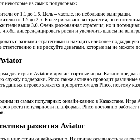
вот некоторые из самых популярных:
тели от 1.1 до 1.5. Цель – частые, но небольшие выигрыши.
ители от 1.5 до 2.5. Более рискованная стратегия, но и потен
ожители выше 3.0. Очень рискованная стратегия, но и потенци
, чтобы диверсифицировать риски и увеличить шансы на выигр
овать с разными стратегиями и находить наиболее подходящую дл
е ответственно и не рискуйте деньгами, которые вы не можете по
Aviator
орма для игры в Aviator и другие азартные игры. Казино предл
ую службу поддержки. Pinco также активно проводит различные
ь данных игроков является приоритетом для Pinco, поэтому ка
а одним из самых популярных онлайн-казино в Казахстане. Игра A
ров роста популярности платформы. Pinco постоянно работает 
в.
ективы развития Aviator
сть в индустрии онлайн-казино. Их привлекательность заключае