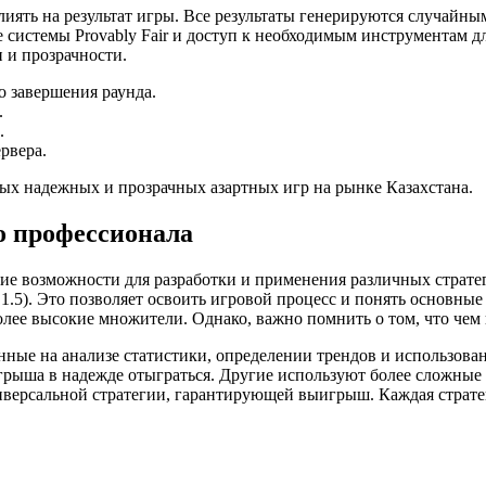
влиять на результат игры. Все результаты генерируются случайн
системы Provably Fair и доступ к необходимым инструментам дл
 и прозрачности.
о завершения раунда.
.
.
рвера.
самых надежных и прозрачных азартных игр на рынке Казахстана.
до профессионала
кие возможности для разработки и применения различных страте
– 1.5). Это позволяет освоить игровой процесс и понять основн
более высокие множители. Однако, важно помнить о том, что чем
нные на анализе статистики, определении трендов и использова
игрыша в надежде отыграться. Другие используют более сложные
иверсальной стратегии, гарантирующей выигрыш. Каждая стратег