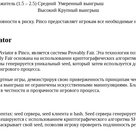
итель (1.5 – 2.5)
Средний
Умеренный выигрыш
Высокий
Крупный выигрыш
овности к риску. Pinco предоставляет игрокам все необходимые
ator
tor в Pinco, является система Provably Fair. Эта технология по
ly Fair основана на использовании криптографических алгоритм
ы генерируется уникальный seed, который затем используется д
 игрового процесса.
 азартные игры, демонстрируя свою приверженность принципам ч
на выигрыш не ограничены искусственными манипуляциями. Благод
в честности и прозрачности игрового процесса.
ентах: seed сервера, seed клиента и hash. Seed сервера генериру
 хешируются с использованием криптографического алгоритма S
скрывает свой seed, позволяя игроку проверить подлинность ре