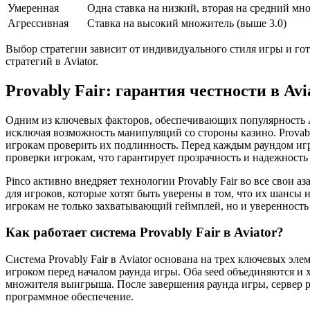
Умеренная
Одна ставка на низкий, вторая на средний множ
Агрессивная
Ставка на высокий множитель (выше 3.0)
Выбор стратегии зависит от индивидуального стиля игры и гот
стратегий в Aviator.
Provably Fair: гарантия честности в Avi
Одним из ключевых факторов, обеспечивающих популярность Avia
исключая возможность манипуляций со стороны казино. Provab
игрокам проверить их подлинность. Перед каждым раундом игр
проверки игрокам, что гарантирует прозрачность и надежность
Pinco активно внедряет технологии Provably Fair во все свои
для игроков, которые хотят быть уверены в том, что их шансы 
игрокам не только захватывающий геймплей, но и уверенность 
Как работает система Provably Fair в Aviator?
Система Provably Fair в Aviator основана на трех ключевых элем
игроком перед началом раунда игры. Оба seed объединяются и
множителя выигрыша. После завершения раунда игры, сервер ра
программное обеспечение.