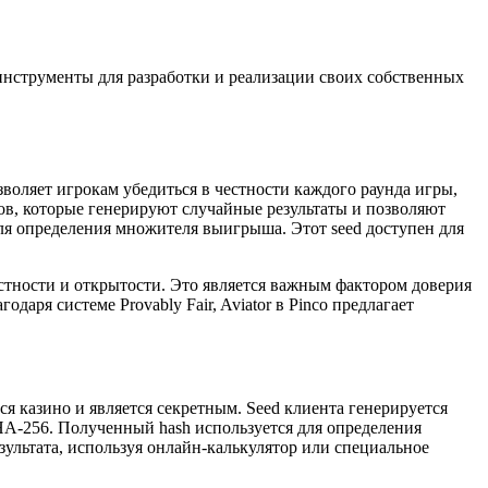
 инструменты для разработки и реализации своих собственных
зволяет игрокам убедиться в честности каждого раунда игры,
ов, которые генерируют случайные результаты и позволяют
ля определения множителя выигрыша. Этот seed доступен для
естности и открытости. Это является важным фактором доверия
аря системе Provably Fair, Aviator в Pinco предлагает
ется казино и является секретным. Seed клиента генерируется
HA-256. Полученный hash используется для определения
зультата, используя онлайн-калькулятор или специальное