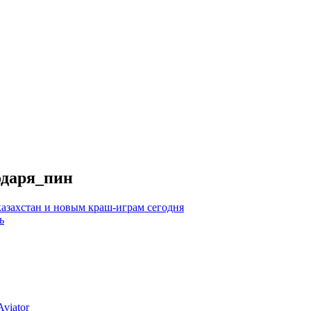
одаря_пин
казахстан и новым краш-играм сегодня
ь
viator