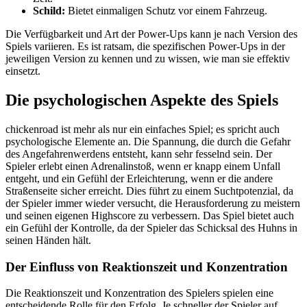
Schild:
Bietet einmaligen Schutz vor einem Fahrzeug.
Die Verfügbarkeit und Art der Power-Ups kann je nach Version des
Spiels variieren. Es ist ratsam, die spezifischen Power-Ups in der
jeweiligen Version zu kennen und zu wissen, wie man sie effektiv
einsetzt.
Die psychologischen Aspekte des Spiels
chickenroad ist mehr als nur ein einfaches Spiel; es spricht auch
psychologische Elemente an. Die Spannung, die durch die Gefahr
des Angefahrenwerdens entsteht, kann sehr fesselnd sein. Der
Spieler erlebt einen Adrenalinstoß, wenn er knapp einem Unfall
entgeht, und ein Gefühl der Erleichterung, wenn er die andere
Straßenseite sicher erreicht. Dies führt zu einem Suchtpotenzial, da
der Spieler immer wieder versucht, die Herausforderung zu meistern
und seinen eigenen Highscore zu verbessern. Das Spiel bietet auch
ein Gefühl der Kontrolle, da der Spieler das Schicksal des Huhns in
seinen Händen hält.
Der Einfluss von Reaktionszeit und Konzentration
Die Reaktionszeit und Konzentration des Spielers spielen eine
entscheidende Rolle für den Erfolg. Je schneller der Spieler auf