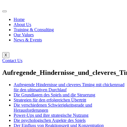
Home
About Us
Training & Consulting
Our Values
News & Events
X
Contact Us
Aufregende_Hindernisse_und_cleveres_Ti
Aufregende Hindernisse und cleveres Timing mit chickenroad
für den ultimativen Durchlauf
Die Grundlagen des Spiels und die Steuerung
Strategien für den erfolgreichen Übertritt
Die verschiedenen Schwierigkeitsgrade und
Herausforderungen
Power-Ups und ihre strategische Nutzung
Die psychologischen Aspekte des Spiels
Der Einfluss von Reaktionszeit und Konzentration