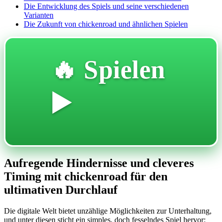
Die Entwicklung des Spiels und seine verschiedenen
Varianten
Die Zukunft von chickenroad und ähnlichen Spielen
🔥 Spielen
▶️
Aufregende Hindernisse und cleveres
Timing mit chickenroad für den
ultimativen Durchlauf
Die digitale Welt bietet unzählige Möglichkeiten zur Unterhaltung,
und unter diesen sticht ein simples, doch fesselndes Spiel hervor: