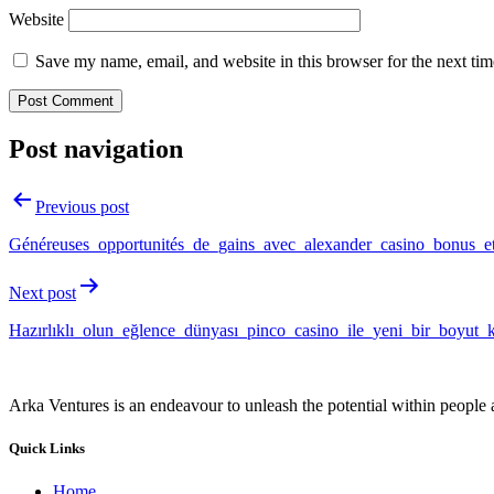
Website
Save my name, email, and website in this browser for the next ti
Post navigation
Previous post
Généreuses_opportunités_de_gains_avec_alexander_casino_bonus_et
Next post
Hazırlıklı_olun_eğlence_dünyası_pinco_casino_ile_yeni_bir_boyut_
Arka Ventures is an endeavour to unleash the potential within people a
Quick Links
Home