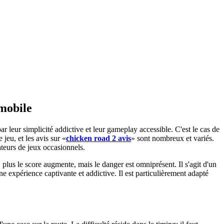
 mobile
r leur simplicité addictive et leur gameplay accessible. C'est le cas de
eu, et les avis sur «
chicken road 2 avis
» sont nombreux et variés.
mateurs de jeux occasionnels.
, plus le score augmente, mais le danger est omniprésent. Il s'agit d'un
ne expérience captivante et addictive. Il est particulièrement adapté