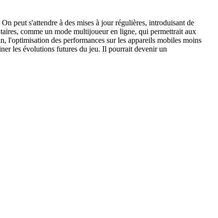
n peut s'attendre à des mises à jour régulières, introduisant de
ntaires, comme un mode multijoueur en ligne, qui permettrait aux
n, l'optimisation des performances sur les appareils mobiles moins
ner les évolutions futures du jeu. Il pourrait devenir un