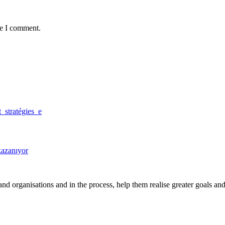
me I comment.
_stratégies_e
kazanıyor
nd organisations and in the process, help them realise greater goals an