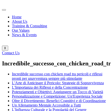
Home
About Us
Training & Consulting
Our Values
News & Events
X
Contact Us
Incredibile_successo_con_chicken_road_tr
Incredibile successo con chicken road tra pericoli e riflessi
pronti per unavventura sempre più stimolante
L'Arte di Anticipare il Pericolo: Strategie di Sopravvivenza
L'Importanza dei Riflessi e della Concentrazione
Potenziamenti e Obiettivi: Aggiungere un Tocco di Varietà
Personalizzazione e Competizione: Un'Esperienza Sociale
Oltre il Divertimento: Benefici Cognitivi e di Coordinazione
Un Allenamento Mentale Accessibile a Tutti
L'Influenza Culturale e la Popolarità del Genere