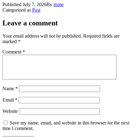
Published
July 7, 2026
By
itsme
Categorized as
Post
Leave a comment
Your email address will not be published.
Required fields are
marked
*
Comment
*
Name
*
Email
*
Website
Save my name, email, and website in this browser for the next
time I comment.