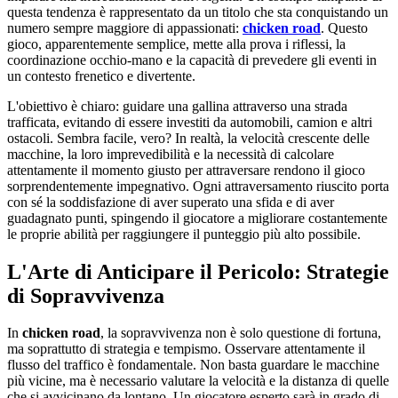
questa tendenza è rappresentato da un titolo che sta conquistando un
numero sempre maggiore di appassionati:
chicken road
. Questo
gioco, apparentemente semplice, mette alla prova i riflessi, la
coordinazione occhio-mano e la capacità di prevedere gli eventi in
un contesto frenetico e divertente.
L'obiettivo è chiaro: guidare una gallina attraverso una strada
trafficata, evitando di essere investiti da automobili, camion e altri
ostacoli. Sembra facile, vero? In realtà, la velocità crescente delle
macchine, la loro imprevedibilità e la necessità di calcolare
attentamente il momento giusto per attraversare rendono il gioco
sorprendentemente impegnativo. Ogni attraversamento riuscito porta
con sé la soddisfazione di aver superato una sfida e di aver
guadagnato punti, spingendo il giocatore a migliorare costantemente
le proprie abilità per raggiungere il punteggio più alto possibile.
L'Arte di Anticipare il Pericolo: Strategie
di Sopravvivenza
In
chicken road
, la sopravvivenza non è solo questione di fortuna,
ma soprattutto di strategia e tempismo. Osservare attentamente il
flusso del traffico è fondamentale. Non basta guardare le macchine
più vicine, ma è necessario valutare la velocità e la distanza di quelle
che si avvicinano da lontano. Un giocatore esperto sarà in grado di