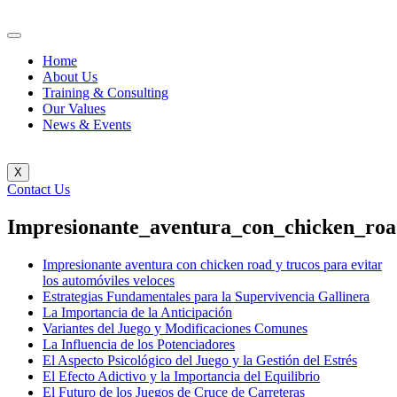
Home
About Us
Training & Consulting
Our Values
News & Events
X
Contact Us
Impresionante_aventura_con_chicken_roa
Impresionante aventura con chicken road y trucos para evitar
los automóviles veloces
Estrategias Fundamentales para la Supervivencia Gallinera
La Importancia de la Anticipación
Variantes del Juego y Modificaciones Comunes
La Influencia de los Potenciadores
El Aspecto Psicológico del Juego y la Gestión del Estrés
El Efecto Adictivo y la Importancia del Equilibrio
El Futuro de los Juegos de Cruce de Carreteras