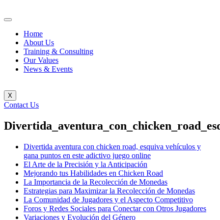
Home
About Us
Training & Consulting
Our Values
News & Events
X
Contact Us
Divertida_aventura_con_chicken_road_es
Divertida aventura con chicken road, esquiva vehículos y
gana puntos en este adictivo juego online
El Arte de la Precisión y la Anticipación
Mejorando tus Habilidades en Chicken Road
La Importancia de la Recolección de Monedas
Estrategias para Maximizar la Recolección de Monedas
La Comunidad de Jugadores y el Aspecto Competitivo
Foros y Redes Sociales para Conectar con Otros Jugadores
Variaciones y Evolución del Género