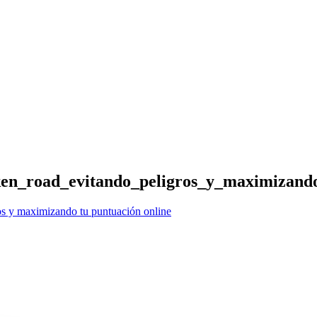
cken_road_evitando_peligros_y_maximizand
ros y maximizando tu puntuación online