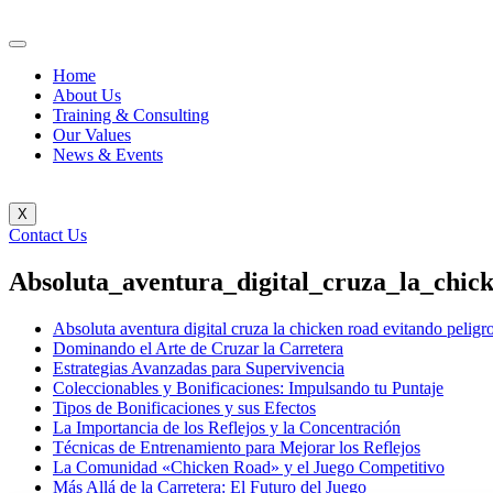
Home
About Us
Training & Consulting
Our Values
News & Events
X
Contact Us
Absoluta_aventura_digital_cruza_la_chi
Absoluta aventura digital cruza la chicken road evitando pelig
Dominando el Arte de Cruzar la Carretera
Estrategias Avanzadas para Supervivencia
Coleccionables y Bonificaciones: Impulsando tu Puntaje
Tipos de Bonificaciones y sus Efectos
La Importancia de los Reflejos y la Concentración
Técnicas de Entrenamiento para Mejorar los Reflejos
La Comunidad «Chicken Road» y el Juego Competitivo
Más Allá de la Carretera: El Futuro del Juego