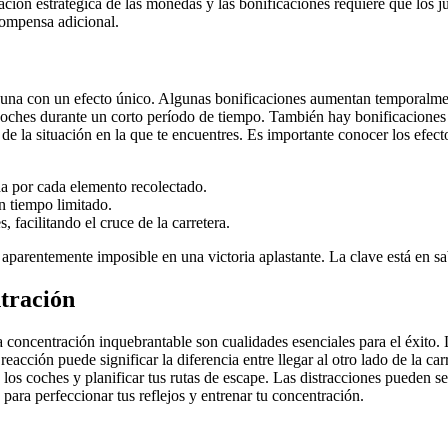
icación estratégica de las monedas y las bonificaciones requiere que los
ecompensa adicional.
 una con un efecto único. Algunas bonificaciones aumentan temporalmente 
coches durante un corto período de tiempo. También hay bonificaciones q
 de la situación en la que te encuentres. Es importante conocer los efect
a por cada elemento recolectado.
n tiempo limitado.
 facilitando el cruce de la carretera.
a aparentemente imposible en una victoria aplastante. La clave está en s
ntración
a concentración inquebrantable son cualidades esenciales para el éxito. 
cción puede significar la diferencia entre llegar al otro lado de la car
los coches y planificar tus rutas de escape. Las distracciones pueden se
para perfeccionar tus reflejos y entrenar tu concentración.