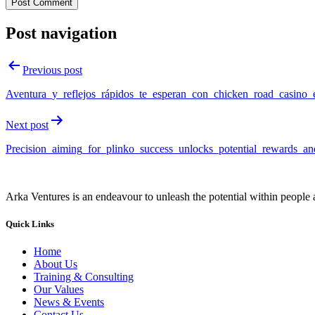
Post navigation
Previous post
Aventura_y_reflejos_rápidos_te_esperan_con_chicken_road_casino
Next post
Precision_aiming_for_plinko_success_unlocks_potential_rewards_and
Arka Ventures is an endeavour to unleash the potential within people a
Quick Links
Home
About Us
Training & Consulting
Our Values
News & Events
Contact Us