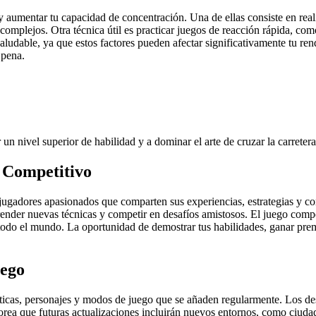
s y aumentar tu capacidad de concentración. Una de ellas consiste en real
complejos. Otra técnica útil es practicar juegos de reacción rápida, co
ludable, ya que estos factores pueden afectar significativamente tu rend
 pena.
un nivel superior de habilidad y a dominar el arte de cruzar la carretera
 Competitivo
gadores apasionados que comparten sus experiencias, estrategias y cons
ender nuevas técnicas y competir en desafíos amistosos. El juego compe
e todo el mundo. La oportunidad de demostrar tus habilidades, ganar pr
uego
sticas, personajes y modos de juego que se añaden regularmente. Los de
rea que futuras actualizaciones incluirán nuevos entornos, como ciudad